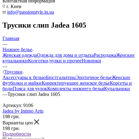
Контактная информация
г. Киев
info@passionstyle.in.ua
Трусики слип Jadea 1605
Главная
—
Нижнее белье
Женская одежда
Одежда для дома и отдыха
Расродажа
Женские
купальники
Колготки,чулки и прочее
Новинки
—
Трусики
Аксессуары к белью
Бюстгальтеры
Эротичное белье
Женские
футболки и майки
Корректирующее женское белье
Корсеты и
боди
Пояса для чулок
Комплекты нижнего белья
Купальники
—
Трусики слип Jadea 1605
Артикул:
9106
Jadea by Intimo Artu
198
грн.
Варианты цен
198
грн.
Подробности