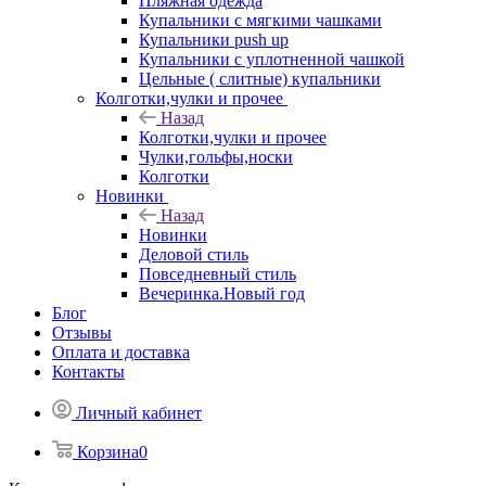
Пляжная одежда
Купальники с мягкими чашками
Купальники push up
Купальники с уплотненной чашкой
Цельные ( слитные) купальники
Колготки,чулки и прочее
Назад
Колготки,чулки и прочее
Чулки,гольфы,носки
Колготки
Новинки
Назад
Новинки
Деловой стиль
Повседневный стиль
Вечеринка.Новый год
Блог
Отзывы
Оплата и доставка
Контакты
Личный кабинет
Корзина
0