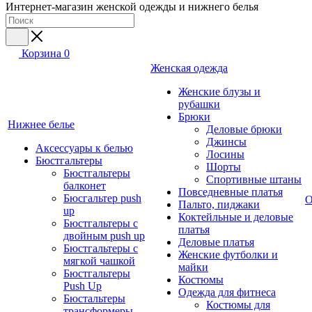
Интернет-магазин женской одежды и нижнего белья
Корзина
0
Женская одежда
Женские блузы и
рубашки
Брюки
Нижнее белье
Деловые брюки
Джинсы
Аксессуары к белью
Лосины
Бюстгальтеры
Шорты
Бюстгальтеры
Спортивные штаны
балконет
Повседневные платья
Бюсгальтер push
О
Пальто, пиджаки
up
Коктейльные и деловые
Бюстгальтеры с
платья
двойным push up
Деловые платья
Бюстгальтеры с
Женские футболки и
мягкой чашкой
майки
Бюстгальтеры
Костюмы
Push Up
Одежда для фитнеса
Бюстальтеры
Костюмы для
трансформеры