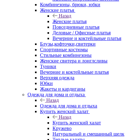
Комбинезоны, брюки, юбки
Женские платья
Назад
Женские платья
Повседневные платья
Деловые / Офисные платья
Вечерние и коктейльные платья
Блузы,кофточки,свитерки
Спортивные костюмы
Стильные комбинезоны
Женские свитера и лонглсливы
Туники
Вечерние и коктейльные платья
Верхняя одежда
Юбки
Жакеты и кардиганы
Одежда для дома и отдыха
Назад
Одежда для дома и отдыха
Купить женский халат
Назад
Купить женский халат
Кружево
Натуральный и смешанный шелк
Теплые халаты