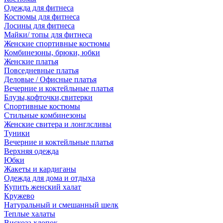
Одежда для фитнеса
Костюмы для фитнеса
Лосины для фитнеса
Майки/ топы для фитнеса
Женские спортивные костюмы
Комбинезоны, брюки, юбки
Женские платья
Повседневные платья
Деловые / Офисные платья
Вечерние и коктейльные платья
Блузы,кофточки,свитерки
Спортивные костюмы
Стильные комбинезоны
Женские свитера и лонглсливы
Туники
Вечерние и коктейльные платья
Верхняя одежда
Юбки
Жакеты и кардиганы
Одежда для дома и отдыха
Купить женский халат
Кружево
Натуральный и смешанный шелк
Теплые халаты
Вискоза,хлопок