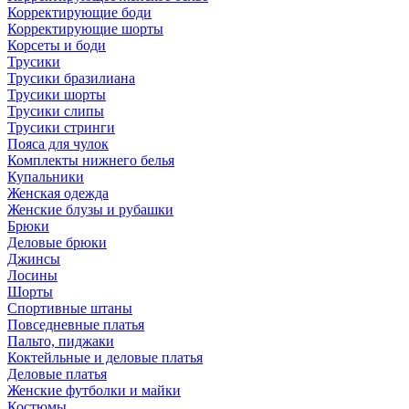
Корректирующие боди
Корректирующие шорты
Корсеты и боди
Трусики
Трусики бразилиана
Трусики шорты
Трусики слипы
Трусики стринги
Пояса для чулок
Комплекты нижнего белья
Купальники
Женская одежда
Женские блузы и рубашки
Брюки
Деловые брюки
Джинсы
Лосины
Шорты
Спортивные штаны
Повседневные платья
Пальто, пиджаки
Коктейльные и деловые платья
Деловые платья
Женские футболки и майки
Костюмы