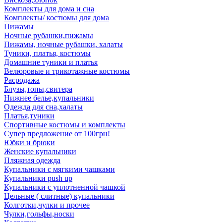
Комплекты для дома и сна
Комплекты/ костюмы для дома
Пижамы
Ночные рубашки,пижамы
Пижамы, ночные рубашки, халаты
Туники, платья, костюмы
Домашние туники и платья
Велюровые и трикотажные костюмы
Расродажа
Блузы,топы,свитера
Нижнее белье,купальники
Одежда для сна,халаты
Платья,туники
Спортивные костюмы и комплекты
Супер предложение от 100грн!
Юбки и брюки
Женские купальники
Пляжная одежда
Купальники с мягкими чашками
Купальники push up
Купальники с уплотненной чашкой
Цельные ( слитные) купальники
Колготки,чулки и прочее
Чулки,гольфы,носки