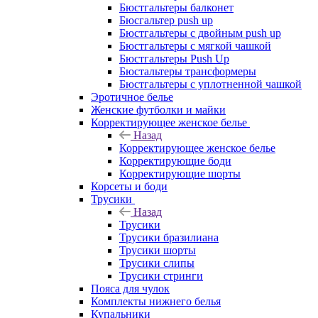
Бюстгальтеры балконет
Бюсгальтер push up
Бюстгальтеры с двойным push up
Бюстгальтеры с мягкой чашкой
Бюстгальтеры Push Up
Бюстальтеры трансформеры
Бюстгальтеры с уплотненной чашкой
Эротичное белье
Женские футболки и майки
Корректирующее женское белье
Назад
Корректирующее женское белье
Корректирующие боди
Корректирующие шорты
Корсеты и боди
Трусики
Назад
Трусики
Трусики бразилиана
Трусики шорты
Трусики слипы
Трусики стринги
Пояса для чулок
Комплекты нижнего белья
Купальники