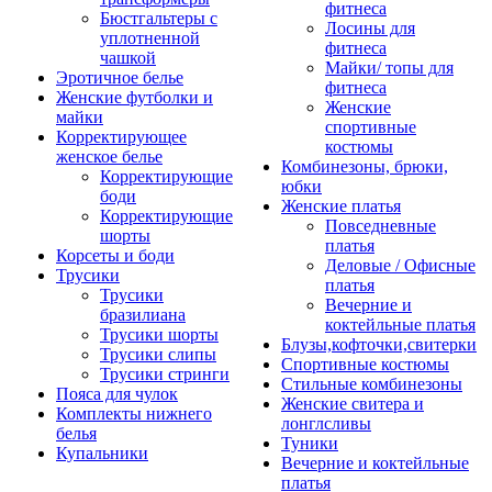
фитнеса
Бюстгальтеры с
Лосины для
уплотненной
фитнеса
чашкой
Майки/ топы для
Эротичное белье
фитнеса
Женские футболки и
Женские
майки
спортивные
Корректирующее
костюмы
женское белье
Комбинезоны, брюки,
Корректирующие
юбки
боди
Женские платья
Корректирующие
Повседневные
шорты
платья
Корсеты и боди
Деловые / Офисные
Трусики
платья
Трусики
Вечерние и
бразилиана
коктейльные платья
Трусики шорты
Блузы,кофточки,свитерки
Трусики слипы
Спортивные костюмы
Трусики стринги
Стильные комбинезоны
Пояса для чулок
Женские свитера и
Комплекты нижнего
лонглсливы
белья
Туники
Купальники
Вечерние и коктейльные
платья