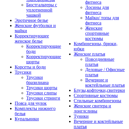
фитнеса
Бюстгальтеры с
Лосины для
уплотненной
фитнеса
чашкой
Майки/ топы для
Эротичное белье
фитнеса
Женские футболки и
Женские
майки
спортивные
Корректирующее
костюмы
женское белье
Комбинезоны, брюки,
Корректирующие
юбки
боди
Женские платья
Корректирующие
Повседневные
шорты
платья
Корсеты и боди
Деловые / Офисные
Трусики
платья
Трусики
Вечерние и
бразилиана
коктейльные платья
Трусики шорты
Блузы,кофточки,свитерки
Трусики слипы
Спортивные костюмы
Трусики стринги
Стильные комбинезоны
Пояса для чулок
Женские свитера и
Комплекты нижнего
лонглсливы
белья
Туники
Купальники
Вечерние и коктейльные
платья