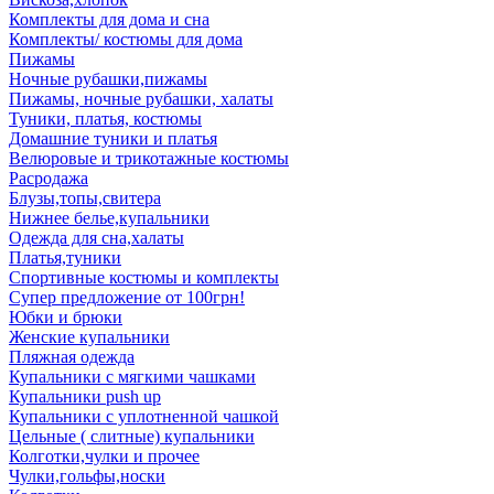
Комплекты для дома и сна
Комплекты/ костюмы для дома
Пижамы
Ночные рубашки,пижамы
Пижамы, ночные рубашки, халаты
Туники, платья, костюмы
Домашние туники и платья
Велюровые и трикотажные костюмы
Расродажа
Блузы,топы,свитера
Нижнее белье,купальники
Одежда для сна,халаты
Платья,туники
Спортивные костюмы и комплекты
Супер предложение от 100грн!
Юбки и брюки
Женские купальники
Пляжная одежда
Купальники с мягкими чашками
Купальники push up
Купальники с уплотненной чашкой
Цельные ( слитные) купальники
Колготки,чулки и прочее
Чулки,гольфы,носки