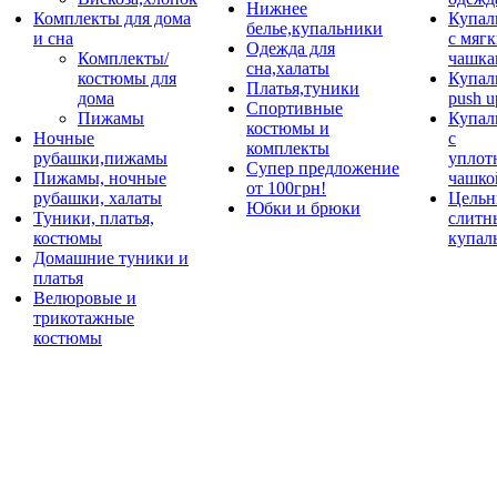
Нижнее
Комплекты для дома
Купал
белье,купальники
и сна
с мяг
Одежда для
Комплекты/
чашка
сна,халаты
костюмы для
Купал
Платья,туники
дома
push u
Спортивные
Пижамы
Купал
костюмы и
Ночные
с
комплекты
рубашки,пижамы
уплот
Супер предложение
Пижамы, ночные
чашко
от 100грн!
рубашки, халаты
Цельн
Юбки и брюки
Туники, платья,
слитн
костюмы
купал
Домашние туники и
платья
Велюровые и
трикотажные
костюмы