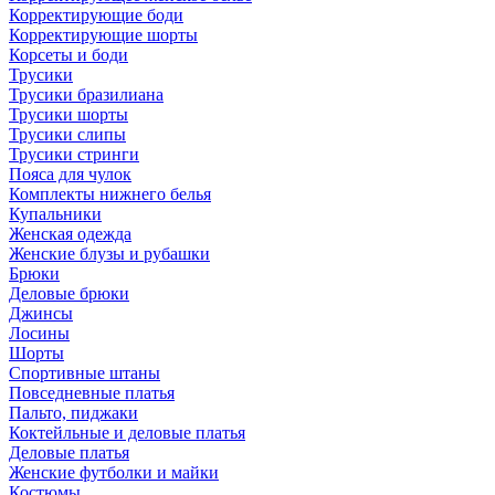
Корректирующие боди
Корректирующие шорты
Корсеты и боди
Трусики
Трусики бразилиана
Трусики шорты
Трусики слипы
Трусики стринги
Пояса для чулок
Комплекты нижнего белья
Купальники
Женская одежда
Женские блузы и рубашки
Брюки
Деловые брюки
Джинсы
Лосины
Шорты
Спортивные штаны
Повседневные платья
Пальто, пиджаки
Коктейльные и деловые платья
Деловые платья
Женские футболки и майки
Костюмы