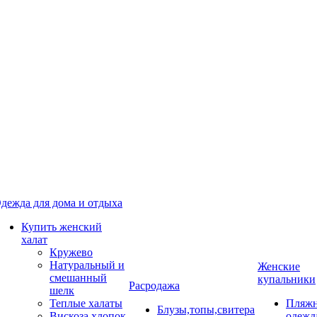
дежда для дома и отдыха
Купить женский
халат
Кружево
Натуральный и
Женские
смешанный
купальники
Расродажа
шелк
Теплые халаты
Пляжн
Блузы,топы,свитера
Вискоза,хлопок
одежд