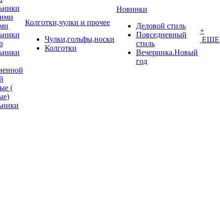
ьники
Новинки
кими
Колготки,чулки и прочее
ми
Деловой стиль
+
ьники
Повседневный
Чулки,гольфы,носки
ЕЩЕ
p
стиль
Колготки
ьники
Вечеринка.Новый
год
ненной
й
ые (
ые)
ьники