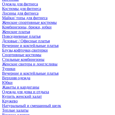
Одежда для фитнеса
Костюмы для фитнеса
Лосины для фитнеса
Майки/ топы для фитнеса
Женские спортивные костюмы
Комбинезоны, брюки, юбки
Женские платья
Повседневные платья
Деловые / Офисные платья
Вечерние и коктейльные платья
Блузы,кофточки,свитерки
Спортивные костюмы
Стильные комбинезоны
Женские свитера и лонглсливы
Туники
Вечерние и коктейльные платья
Верхняя одежда
Юбки
Жакеты и кардиганы
Одежда для дома и отдыха
Купить женский халат
Кружево
Натуральный и смешанный шелк
Теплые халаты
Вискоза,хлопок