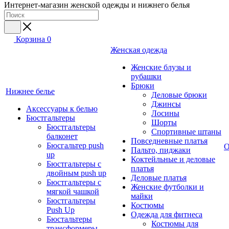
Интернет-магазин женской одежды и нижнего белья
Корзина
0
Женская одежда
Женские блузы и
рубашки
Брюки
Нижнее белье
Деловые брюки
Джинсы
Аксессуары к белью
Лосины
Бюстгальтеры
Шорты
Бюстгальтеры
Спортивные штаны
балконет
Повседневные платья
Бюсгальтер push
О
Пальто, пиджаки
up
Коктейльные и деловые
Бюстгальтеры с
платья
двойным push up
Деловые платья
Бюстгальтеры с
Женские футболки и
мягкой чашкой
майки
Бюстгальтеры
Костюмы
Push Up
Одежда для фитнеса
Бюстальтеры
Костюмы для
трансформеры