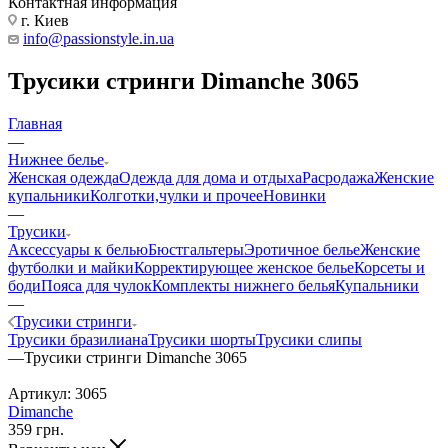
Контактная информация
г. Киев
info@passionstyle.in.ua
Трусики стринги Dimanche 3065
Главная
—
Нижнее белье
Женская одежда
Одежда для дома и отдыха
Расродажа
Женские
купальники
Колготки,чулки и прочее
Новинки
—
Трусики
Аксессуары к белью
Бюстгальтеры
Эротичное белье
Женские
футболки и майки
Корректирующее женское белье
Корсеты и
боди
Пояса для чулок
Комплекты нижнего белья
Купальники
—
Трусики стринги
Трусики бразилиана
Трусики шорты
Трусики слипы
—
Трусики стринги Dimanche 3065
Артикул:
3065
Dimanche
359
грн.