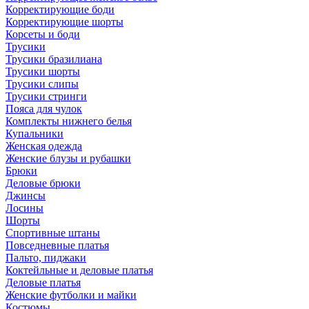
Корректирующие боди
Корректирующие шорты
Корсеты и боди
Трусики
Трусики бразилиана
Трусики шорты
Трусики слипы
Трусики стринги
Пояса для чулок
Комплекты нижнего белья
Купальники
Женская одежда
Женские блузы и рубашки
Брюки
Деловые брюки
Джинсы
Лосины
Шорты
Спортивные штаны
Повседневные платья
Пальто, пиджаки
Коктейльные и деловые платья
Деловые платья
Женские футболки и майки
Костюмы