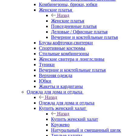
Комбинезоны, брюки, юбки
Женские платья
Назад
Женские платья
Повседневные платья
Деловые / Офисные платья
Вечерние и коктейльные платья
Блузы,кофточки,свитерки
Спортивные костюмы
Стильные комбинезоны
Женские свитера и лонглсливы
Туники
Вечерние и коктейльные платья
Верхняя одежда
Юбки
Жакеты и кардиганы
Одежда для дома и отдыха
Назад
Одежда для дома и отдыха
Купить женский халат
Назад
Купить женский халат
Кружево
Натуральный и смешанный шелк
Теплые халаты