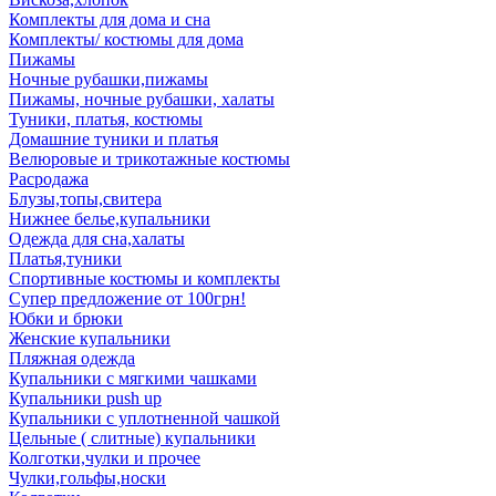
Комплекты для дома и сна
Комплекты/ костюмы для дома
Пижамы
Ночные рубашки,пижамы
Пижамы, ночные рубашки, халаты
Туники, платья, костюмы
Домашние туники и платья
Велюровые и трикотажные костюмы
Расродажа
Блузы,топы,свитера
Нижнее белье,купальники
Одежда для сна,халаты
Платья,туники
Спортивные костюмы и комплекты
Супер предложение от 100грн!
Юбки и брюки
Женские купальники
Пляжная одежда
Купальники с мягкими чашками
Купальники push up
Купальники с уплотненной чашкой
Цельные ( слитные) купальники
Колготки,чулки и прочее
Чулки,гольфы,носки