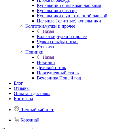
Пляжная одежда
Купальники с мягкими чашками
Купальники push up
Купальники с уплотненной чашкой
Цельные ( слитные) купальники
Колготки,чулки и прочее
Назад
Колготки,чулки и прочее
Чулки,гольфы,носки
Колготки
Новинки
Назад
Новинки
Деловой стиль
Повседневный стиль
Вечеринка.Новый год
Блог
Отзывы
Оплата и доставка
Контакты
Личный кабинет
Корзина
0