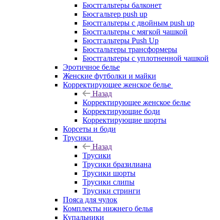
Бюстгальтеры балконет
Бюсгальтер push up
Бюстгальтеры с двойным push up
Бюстгальтеры с мягкой чашкой
Бюстгальтеры Push Up
Бюстальтеры трансформеры
Бюстгальтеры с уплотненной чашкой
Эротичное белье
Женские футболки и майки
Корректирующее женское белье
Назад
Корректирующее женское белье
Корректирующие боди
Корректирующие шорты
Корсеты и боди
Трусики
Назад
Трусики
Трусики бразилиана
Трусики шорты
Трусики слипы
Трусики стринги
Пояса для чулок
Комплекты нижнего белья
Купальники