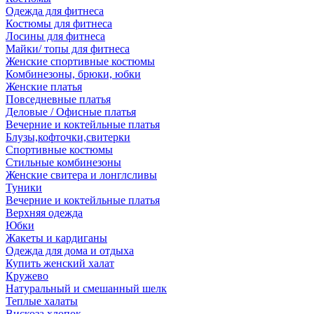
Одежда для фитнеса
Костюмы для фитнеса
Лосины для фитнеса
Майки/ топы для фитнеса
Женские спортивные костюмы
Комбинезоны, брюки, юбки
Женские платья
Повседневные платья
Деловые / Офисные платья
Вечерние и коктейльные платья
Блузы,кофточки,свитерки
Спортивные костюмы
Стильные комбинезоны
Женские свитера и лонглсливы
Туники
Вечерние и коктейльные платья
Верхняя одежда
Юбки
Жакеты и кардиганы
Одежда для дома и отдыха
Купить женский халат
Кружево
Натуральный и смешанный шелк
Теплые халаты
Вискоза,хлопок