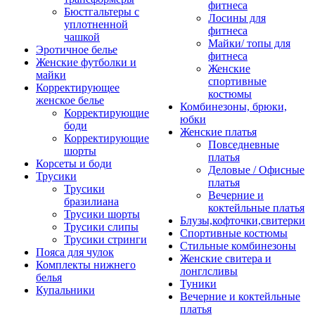
фитнеса
Бюстгальтеры с
Лосины для
уплотненной
фитнеса
чашкой
Майки/ топы для
Эротичное белье
фитнеса
Женские футболки и
Женские
майки
спортивные
Корректирующее
костюмы
женское белье
Комбинезоны, брюки,
Корректирующие
юбки
боди
Женские платья
Корректирующие
Повседневные
шорты
платья
Корсеты и боди
Деловые / Офисные
Трусики
платья
Трусики
Вечерние и
бразилиана
коктейльные платья
Трусики шорты
Блузы,кофточки,свитерки
Трусики слипы
Спортивные костюмы
Трусики стринги
Стильные комбинезоны
Пояса для чулок
Женские свитера и
Комплекты нижнего
лонглсливы
белья
Туники
Купальники
Вечерние и коктейльные
платья