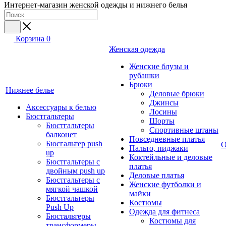
Интернет-магазин женской одежды и нижнего белья
Корзина
0
Женская одежда
Женские блузы и
рубашки
Брюки
Нижнее белье
Деловые брюки
Джинсы
Аксессуары к белью
Лосины
Бюстгальтеры
Шорты
Бюстгальтеры
Спортивные штаны
балконет
Повседневные платья
Бюсгальтер push
О
Пальто, пиджаки
up
Коктейльные и деловые
Бюстгальтеры с
платья
двойным push up
Деловые платья
Бюстгальтеры с
Женские футболки и
мягкой чашкой
майки
Бюстгальтеры
Костюмы
Push Up
Одежда для фитнеса
Бюстальтеры
Костюмы для
трансформеры