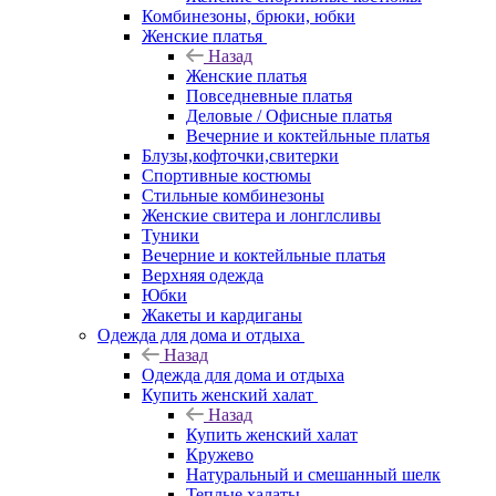
Комбинезоны, брюки, юбки
Женские платья
Назад
Женские платья
Повседневные платья
Деловые / Офисные платья
Вечерние и коктейльные платья
Блузы,кофточки,свитерки
Спортивные костюмы
Стильные комбинезоны
Женские свитера и лонглсливы
Туники
Вечерние и коктейльные платья
Верхняя одежда
Юбки
Жакеты и кардиганы
Одежда для дома и отдыха
Назад
Одежда для дома и отдыха
Купить женский халат
Назад
Купить женский халат
Кружево
Натуральный и смешанный шелк
Теплые халаты