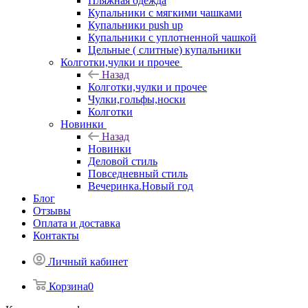
Пляжная одежда
Купальники с мягкими чашками
Купальники push up
Купальники с уплотненной чашкой
Цельные ( слитные) купальники
Колготки,чулки и прочее
Назад
Колготки,чулки и прочее
Чулки,гольфы,носки
Колготки
Новинки
Назад
Новинки
Деловой стиль
Повседневный стиль
Вечеринка.Новый год
Блог
Отзывы
Оплата и доставка
Контакты
Личный кабинет
Корзина
0