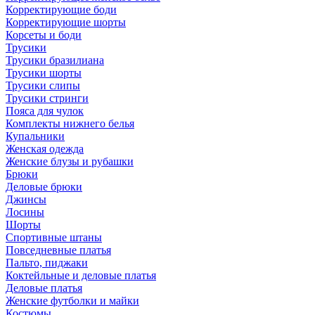
Корректирующие боди
Корректирующие шорты
Корсеты и боди
Трусики
Трусики бразилиана
Трусики шорты
Трусики слипы
Трусики стринги
Пояса для чулок
Комплекты нижнего белья
Купальники
Женская одежда
Женские блузы и рубашки
Брюки
Деловые брюки
Джинсы
Лосины
Шорты
Спортивные штаны
Повседневные платья
Пальто, пиджаки
Коктейльные и деловые платья
Деловые платья
Женские футболки и майки
Костюмы