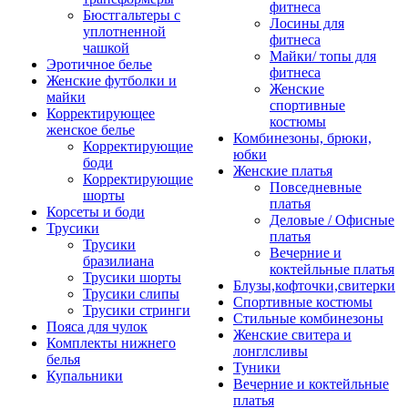
фитнеса
Бюстгальтеры с
Лосины для
уплотненной
фитнеса
чашкой
Майки/ топы для
Эротичное белье
фитнеса
Женские футболки и
Женские
майки
спортивные
Корректирующее
костюмы
женское белье
Комбинезоны, брюки,
Корректирующие
юбки
боди
Женские платья
Корректирующие
Повседневные
шорты
платья
Корсеты и боди
Деловые / Офисные
Трусики
платья
Трусики
Вечерние и
бразилиана
коктейльные платья
Трусики шорты
Блузы,кофточки,свитерки
Трусики слипы
Спортивные костюмы
Трусики стринги
Стильные комбинезоны
Пояса для чулок
Женские свитера и
Комплекты нижнего
лонглсливы
белья
Туники
Купальники
Вечерние и коктейльные
платья