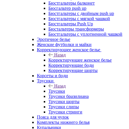
Бюстгальтеры балконет
Бюсгальтер push up
Бюстгальтеры с двойным push up
Бюстгальтеры с мягкой чашкой
Бюстгальтеры Push Up
Бюстальтеры трансформеры
Бюстгальтеры с уплотненной чашкой
Эротичное белье
Женские футболки и майки
Корректирующее женское белье
Назад
Корректирующее женское белье
Корректирующие боди
Корректирующие шорты
Корсеты и боди
Трусики
Назад
Трусики
Трусики бразилиана
Трусики шорты
Трусики слипы
Трусики стринги
Пояса для чулок
Комплекты нижнего белья
Купальники