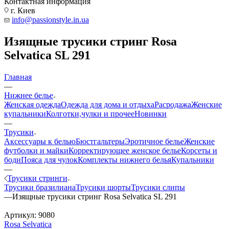
Контактная информация
г. Киев
info@passionstyle.in.ua
Изящные трусики стринг Rosa
Selvatica SL 291
Главная
—
Нижнее белье
Женская одежда
Одежда для дома и отдыха
Расродажа
Женские
купальники
Колготки,чулки и прочее
Новинки
—
Трусики
Аксессуары к белью
Бюстгальтеры
Эротичное белье
Женские
футболки и майки
Корректирующее женское белье
Корсеты и
боди
Пояса для чулок
Комплекты нижнего белья
Купальники
—
Трусики стринги
Трусики бразилиана
Трусики шорты
Трусики слипы
—
Изящные трусики стринг Rosa Selvatica SL 291
Артикул:
9080
Rosa Selvatica