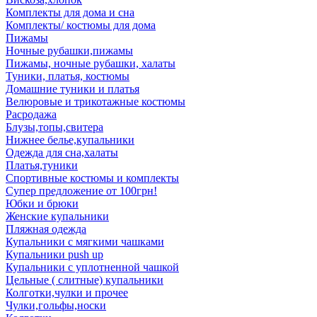
Комплекты для дома и сна
Комплекты/ костюмы для дома
Пижамы
Ночные рубашки,пижамы
Пижамы, ночные рубашки, халаты
Туники, платья, костюмы
Домашние туники и платья
Велюровые и трикотажные костюмы
Расродажа
Блузы,топы,свитера
Нижнее белье,купальники
Одежда для сна,халаты
Платья,туники
Спортивные костюмы и комплекты
Супер предложение от 100грн!
Юбки и брюки
Женские купальники
Пляжная одежда
Купальники с мягкими чашками
Купальники push up
Купальники с уплотненной чашкой
Цельные ( слитные) купальники
Колготки,чулки и прочее
Чулки,гольфы,носки