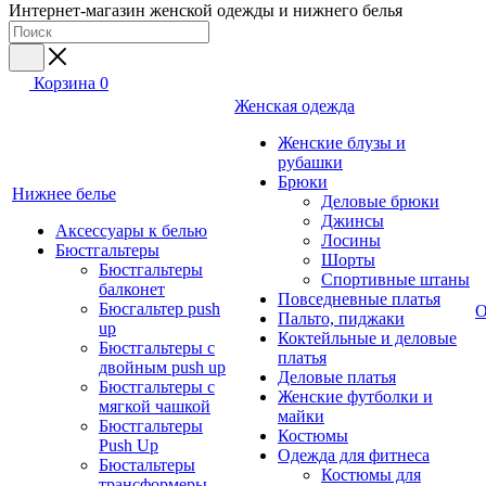
Интернет-магазин женской одежды и нижнего белья
Корзина
0
Женская одежда
Женские блузы и
рубашки
Брюки
Нижнее белье
Деловые брюки
Джинсы
Аксессуары к белью
Лосины
Бюстгальтеры
Шорты
Бюстгальтеры
Спортивные штаны
балконет
Повседневные платья
Бюсгальтер push
О
Пальто, пиджаки
up
Коктейльные и деловые
Бюстгальтеры с
платья
двойным push up
Деловые платья
Бюстгальтеры с
Женские футболки и
мягкой чашкой
майки
Бюстгальтеры
Костюмы
Push Up
Одежда для фитнеса
Бюстальтеры
Костюмы для
трансформеры