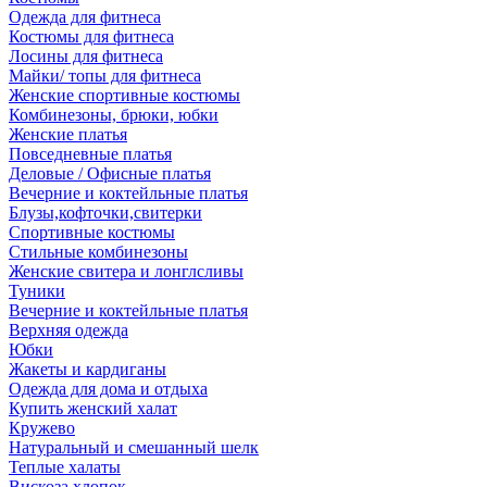
Одежда для фитнеса
Костюмы для фитнеса
Лосины для фитнеса
Майки/ топы для фитнеса
Женские спортивные костюмы
Комбинезоны, брюки, юбки
Женские платья
Повседневные платья
Деловые / Офисные платья
Вечерние и коктейльные платья
Блузы,кофточки,свитерки
Спортивные костюмы
Стильные комбинезоны
Женские свитера и лонглсливы
Туники
Вечерние и коктейльные платья
Верхняя одежда
Юбки
Жакеты и кардиганы
Одежда для дома и отдыха
Купить женский халат
Кружево
Натуральный и смешанный шелк
Теплые халаты
Вискоза,хлопок