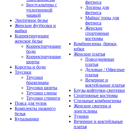
фитнеса
Бюстгальтеры с
Лосины для
уплотненной
фитнеса
чашкой
Майки/ топы для
Эротичное белье
фитнеса
Женские футболки и
Женские
майки
спортивные
Корректирующее
костюмы
женское белье
Комбинезоны, брюки,
Корректирующие
юбки
боди
Женские платья
Корректирующие
Повседневные
шорты
платья
Корсеты и боди
Деловые / Офисные
Трусики
платья
Трусики
Вечерние и
бразилиана
коктейльные платья
Трусики шорты
Блузы,кофточки,свитерки
Трусики слипы
Спортивные костюмы
Трусики стринги
Стильные комбинезоны
Пояса для чулок
Женские свитера и
Комплекты нижнего
лонглсливы
белья
Туники
Купальники
Вечерние и коктейльные
платья