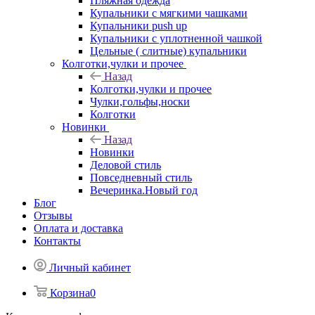
Пляжная одежда
Купальники с мягкими чашками
Купальники push up
Купальники с уплотненной чашкой
Цельные ( слитные) купальники
Колготки,чулки и прочее
Назад
Колготки,чулки и прочее
Чулки,гольфы,носки
Колготки
Новинки
Назад
Новинки
Деловой стиль
Повседневный стиль
Вечеринка.Новый год
Блог
Отзывы
Оплата и доставка
Контакты
Личный кабинет
Корзина
0