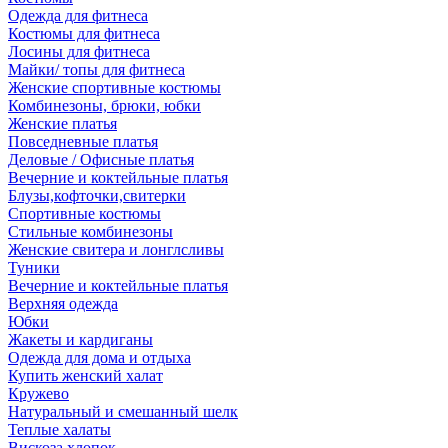
Одежда для фитнеса
Костюмы для фитнеса
Лосины для фитнеса
Майки/ топы для фитнеса
Женские спортивные костюмы
Комбинезоны, брюки, юбки
Женские платья
Повседневные платья
Деловые / Офисные платья
Вечерние и коктейльные платья
Блузы,кофточки,свитерки
Спортивные костюмы
Стильные комбинезоны
Женские свитера и лонглсливы
Туники
Вечерние и коктейльные платья
Верхняя одежда
Юбки
Жакеты и кардиганы
Одежда для дома и отдыха
Купить женский халат
Кружево
Натуральный и смешанный шелк
Теплые халаты
Вискоза,хлопок