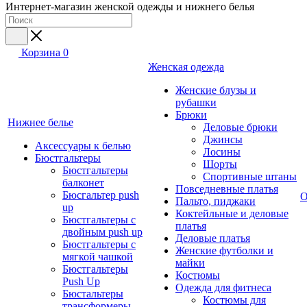
Интернет-магазин женской одежды и нижнего белья
Корзина
0
Женская одежда
Женские блузы и
рубашки
Брюки
Нижнее белье
Деловые брюки
Джинсы
Аксессуары к белью
Лосины
Бюстгальтеры
Шорты
Бюстгальтеры
Спортивные штаны
балконет
Повседневные платья
Бюсгальтер push
О
Пальто, пиджаки
up
Коктейльные и деловые
Бюстгальтеры с
платья
двойным push up
Деловые платья
Бюстгальтеры с
Женские футболки и
мягкой чашкой
майки
Бюстгальтеры
Костюмы
Push Up
Одежда для фитнеса
Бюстальтеры
Костюмы для
трансформеры