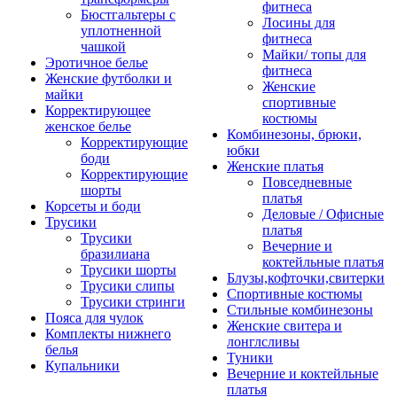
фитнеса
Бюстгальтеры с
Лосины для
уплотненной
фитнеса
чашкой
Майки/ топы для
Эротичное белье
фитнеса
Женские футболки и
Женские
майки
спортивные
Корректирующее
костюмы
женское белье
Комбинезоны, брюки,
Корректирующие
юбки
боди
Женские платья
Корректирующие
Повседневные
шорты
платья
Корсеты и боди
Деловые / Офисные
Трусики
платья
Трусики
Вечерние и
бразилиана
коктейльные платья
Трусики шорты
Блузы,кофточки,свитерки
Трусики слипы
Спортивные костюмы
Трусики стринги
Стильные комбинезоны
Пояса для чулок
Женские свитера и
Комплекты нижнего
лонглсливы
белья
Туники
Купальники
Вечерние и коктейльные
платья