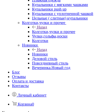
Пляжная одежда
Купальники с мягкими чашками
Купальники push up
Купальники с уплотненной чашкой
Цельные ( слитные) купальники
Колготки,чулки и прочее
Назад
Колготки,чулки и прочее
Чулки,гольфы,носки
Колготки
Новинки
Назад
Новинки
Деловой стиль
Повседневный стиль
Вечеринка.Новый год
Блог
Отзывы
Оплата и доставка
Контакты
Личный кабинет
Корзина
0