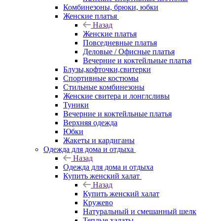
Комбинезоны, брюки, юбки
Женские платья
Назад
Женские платья
Повседневные платья
Деловые / Офисные платья
Вечерние и коктейльные платья
Блузы,кофточки,свитерки
Спортивные костюмы
Стильные комбинезоны
Женские свитера и лонглсливы
Туники
Вечерние и коктейльные платья
Верхняя одежда
Юбки
Жакеты и кардиганы
Одежда для дома и отдыха
Назад
Одежда для дома и отдыха
Купить женский халат
Назад
Купить женский халат
Кружево
Натуральный и смешанный шелк
Теплые халаты