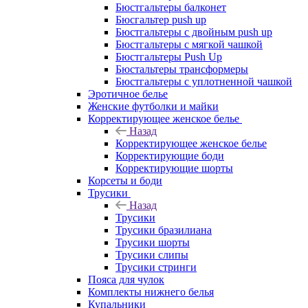
Бюстгальтеры балконет
Бюсгальтер push up
Бюстгальтеры с двойным push up
Бюстгальтеры с мягкой чашкой
Бюстгальтеры Push Up
Бюстальтеры трансформеры
Бюстгальтеры с уплотненной чашкой
Эротичное белье
Женские футболки и майки
Корректирующее женское белье
Назад
Корректирующее женское белье
Корректирующие боди
Корректирующие шорты
Корсеты и боди
Трусики
Назад
Трусики
Трусики бразилиана
Трусики шорты
Трусики слипы
Трусики стринги
Пояса для чулок
Комплекты нижнего белья
Купальники