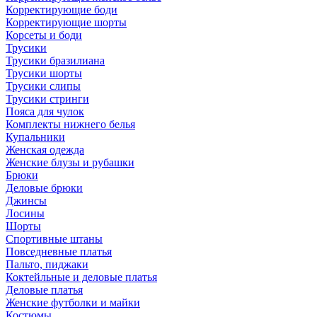
Корректирующие боди
Корректирующие шорты
Корсеты и боди
Трусики
Трусики бразилиана
Трусики шорты
Трусики слипы
Трусики стринги
Пояса для чулок
Комплекты нижнего белья
Купальники
Женская одежда
Женские блузы и рубашки
Брюки
Деловые брюки
Джинсы
Лосины
Шорты
Спортивные штаны
Повседневные платья
Пальто, пиджаки
Коктейльные и деловые платья
Деловые платья
Женские футболки и майки
Костюмы