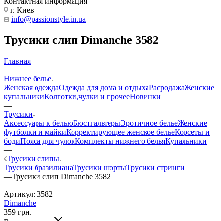
Контактная информация
г. Киев
info@passionstyle.in.ua
Трусики слип Dimanche 3582
Главная
—
Нижнее белье
Женская одежда
Одежда для дома и отдыха
Расродажа
Женские
купальники
Колготки,чулки и прочее
Новинки
—
Трусики
Аксессуары к белью
Бюстгальтеры
Эротичное белье
Женские
футболки и майки
Корректирующее женское белье
Корсеты и
боди
Пояса для чулок
Комплекты нижнего белья
Купальники
—
Трусики слипы
Трусики бразилиана
Трусики шорты
Трусики стринги
—
Трусики слип Dimanche 3582
Артикул:
3582
Dimanche
359
грн.