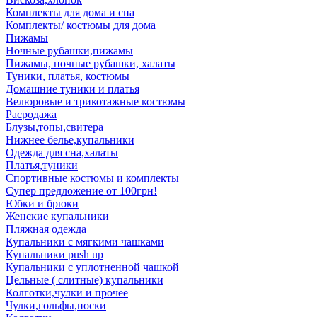
Комплекты для дома и сна
Комплекты/ костюмы для дома
Пижамы
Ночные рубашки,пижамы
Пижамы, ночные рубашки, халаты
Туники, платья, костюмы
Домашние туники и платья
Велюровые и трикотажные костюмы
Расродажа
Блузы,топы,свитера
Нижнее белье,купальники
Одежда для сна,халаты
Платья,туники
Спортивные костюмы и комплекты
Супер предложение от 100грн!
Юбки и брюки
Женские купальники
Пляжная одежда
Купальники с мягкими чашками
Купальники push up
Купальники с уплотненной чашкой
Цельные ( слитные) купальники
Колготки,чулки и прочее
Чулки,гольфы,носки