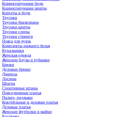
Корректирующие боди
Корректирующие шорты
Корсеты и боди
Трусики
Трусики бразилиана
Трусики шорты
Трусики слипы
Трусики стринги
Пояса для чулок
Комплекты нижнего белья
Купальники
Женская одежда
Женские блузы и рубашки
Брюки
Деловые брюки
Джинсы
Лосины
Шорты
Спортивные штаны
Повседневные платья
Пальто, пиджаки
Коктейльные и деловые платья
Деловые платья
Женские футболки и майки
Костюмы