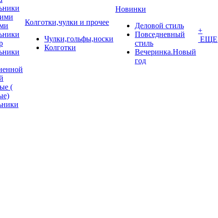
ьники
Новинки
кими
Колготки,чулки и прочее
ми
Деловой стиль
+
ьники
Повседневный
Чулки,гольфы,носки
ЕЩЕ
p
стиль
Колготки
ьники
Вечеринка.Новый
год
ненной
й
ые (
ые)
ьники