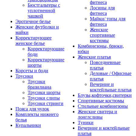
фитнеса
Бюстгальтеры с
Лосины для
уплотненной
фитнеса
чашкой
Майки/ топы для
Эротичное белье
фитнеса
Женские футболки и
Женские
майки
спортивные
Корректирующее
костюмы
женское белье
Комбинезоны, брюки,
Корректирующие
юбки
боди
Женские платья
Корректирующие
Повседневные
шорты
платья
Корсеты и боди
Деловые / Офисные
Трусики
платья
Трусики
Вечерние и
бразилиана
коктейльные платья
Трусики шорты
Блузы,кофточки,свитерки
Трусики слипы
Спортивные костюмы
Трусики стринги
Стильные комбинезоны
Пояса для чулок
Женские свитера и
Комплекты нижнего
лонглсливы
белья
Туники
Купальники
Вечерние и коктейльные
платья