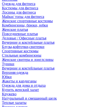
Одежда для фитнеса
Костюмы для фитнеса
Лосины для фитнеса
Майки/ топы для фитнеса
Женские спортивные костюмы
Комбинезоны, брюки, юбки
Женские платья
Повседневные платья
Деловые / Офисные платья
Вечерние и коктейльные платья
Блузы,кофточки,свитерки
Спортивные костюмы
Стильные комбинезоны
Женские свитера и лонглсливы
Туники
Вечерние и коктейльные платья
Верхняя одежда
Юбки
Жакеты и кардиганы
Одежда для дома и отдыха
Купить женский халат
Кружево
Натуральный и смешанный шелк
Теплые халаты
Вискоза,хлопок