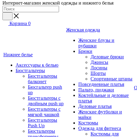
Интернет-магазин женской одежды и нижнего белья
Корзина
0
Женская одежда
Женские блузы и
рубашки
Брюки
Нижнее белье
Деловые брюки
Джинсы
Аксессуары к белью
Лосины
Бюстгальтеры
Шорты
Бюстгальтеры
Спортивные штаны
балконет
Повседневные платья
Бюсгальтер push
О
Пальто, пиджаки
up
Коктейльные и деловые
Бюстгальтеры с
платья
двойным push up
Деловые платья
Бюстгальтеры с
Женские футболки и
мягкой чашкой
майки
Бюстгальтеры
Костюмы
Push Up
Одежда для фитнеса
Бюстальтеры
Костюмы для
трансформеры