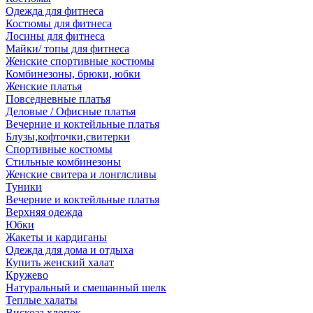
Одежда для фитнеса
Костюмы для фитнеса
Лосины для фитнеса
Майки/ топы для фитнеса
Женские спортивные костюмы
Комбинезоны, брюки, юбки
Женские платья
Повседневные платья
Деловые / Офисные платья
Вечерние и коктейльные платья
Блузы,кофточки,свитерки
Спортивные костюмы
Стильные комбинезоны
Женские свитера и лонглсливы
Туники
Вечерние и коктейльные платья
Верхняя одежда
Юбки
Жакеты и кардиганы
Одежда для дома и отдыха
Купить женский халат
Кружево
Натуральный и смешанный шелк
Теплые халаты
Вискоза,хлопок