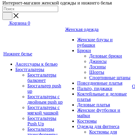
Интернет-магазин женской одежды и нижнего белья
Корзина
0
Женская одежда
Женские блузы и
рубашки
Брюки
Нижнее белье
Деловые брюки
Джинсы
Аксессуары к белью
Лосины
Бюстгальтеры
Шорты
Бюстгальтеры
Спортивные штаны
балконет
Повседневные платья
Бюсгальтер push
О
Пальто, пиджаки
up
Коктейльные и деловые
Бюстгальтеры с
платья
двойным push up
Деловые платья
Бюстгальтеры с
Женские футболки и
мягкой чашкой
майки
Бюстгальтеры
Костюмы
Push Up
Одежда для фитнеса
Бюстальтеры
Костюмы для
трансформеры