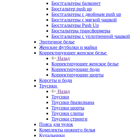
Бюстгальтеры балконет
Бюсгальтер push up
Бюстгальтеры с двойным push up
Бюстгальтеры с мягкой чашкой
Бюстгальтеры Push Up
Бюстальтеры трансформеры
Бюстгальтеры с уплотненной чашкой
Эротичное белье
Женские футболки и майки
Корректирующее женское белье
Назад
Корректирующее женское белье
Корректирующие боди
Корректирующие шорты
Корсеты и боди
Трусики
Назад
Трусики
Трусики бразилиана
Трусики шорты
Трусики слипы
Трусики стринги
Пояса для чулок
Комплекты нижнего белья
Купальники