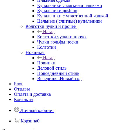
Пляжная одежда
Купальники с мягкими чашками
Купальники push up
Купальники с уплотненной чашкой
Цельные ( слитные) купальники
Колготки,чулки и прочее
Назад
Колготки,чулки и прочее
Чулки,гольфы,носки
Колготки
Новинки
Назад
Новинки
Деловой стиль
Повседневный стиль
Вечеринка.Новый год
Блог
Отзывы
Оплата и доставка
Контакты
Личный кабинет
Корзина
0