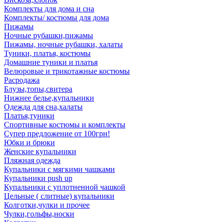
Комплекты для дома и сна
Комплекты/ костюмы для дома
Пижамы
Ночные рубашки,пижамы
Пижамы, ночные рубашки, халаты
Туники, платья, костюмы
Домашние туники и платья
Велюровые и трикотажные костюмы
Расродажа
Блузы,топы,свитера
Нижнее белье,купальники
Одежда для сна,халаты
Платья,туники
Спортивные костюмы и комплекты
Супер предложение от 100грн!
Юбки и брюки
Женские купальники
Пляжная одежда
Купальники с мягкими чашками
Купальники push up
Купальники с уплотненной чашкой
Цельные ( слитные) купальники
Колготки,чулки и прочее
Чулки,гольфы,носки