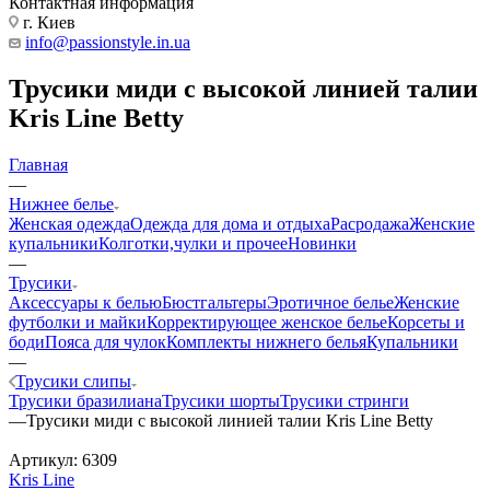
Контактная информация
г. Киев
info@passionstyle.in.ua
Трусики миди с высокой линией талии
Kris Line Betty
Главная
—
Нижнее белье
Женская одежда
Одежда для дома и отдыха
Расродажа
Женские
купальники
Колготки,чулки и прочее
Новинки
—
Трусики
Аксессуары к белью
Бюстгальтеры
Эротичное белье
Женские
футболки и майки
Корректирующее женское белье
Корсеты и
боди
Пояса для чулок
Комплекты нижнего белья
Купальники
—
Трусики слипы
Трусики бразилиана
Трусики шорты
Трусики стринги
—
Трусики миди с высокой линией талии Kris Line Betty
Артикул:
6309
Kris Line