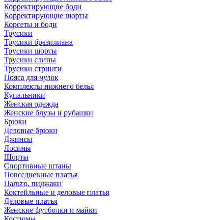
Корректирующие боди
Корректирующие шорты
Корсеты и боди
Трусики
Трусики бразилиана
Трусики шорты
Трусики слипы
Трусики стринги
Пояса для чулок
Комплекты нижнего белья
Купальники
Женская одежда
Женские блузы и рубашки
Брюки
Деловые брюки
Джинсы
Лосины
Шорты
Спортивные штаны
Повседневные платья
Пальто, пиджаки
Коктейльные и деловые платья
Деловые платья
Женские футболки и майки
Костюмы