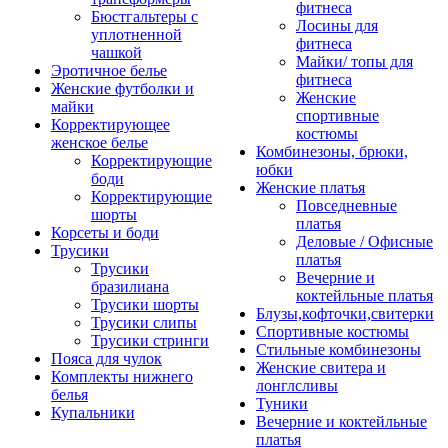
фитнеса
Бюстгальтеры с
Лосины для
уплотненной
фитнеса
чашкой
Майки/ топы для
Эротичное белье
фитнеса
Женские футболки и
Женские
майки
спортивные
Корректирующее
костюмы
женское белье
Комбинезоны, брюки,
Корректирующие
юбки
боди
Женские платья
Корректирующие
Повседневные
шорты
платья
Корсеты и боди
Деловые / Офисные
Трусики
платья
Трусики
Вечерние и
бразилиана
коктейльные платья
Трусики шорты
Блузы,кофточки,свитерки
Трусики слипы
Спортивные костюмы
Трусики стринги
Стильные комбинезоны
Пояса для чулок
Женские свитера и
Комплекты нижнего
лонглсливы
белья
Туники
Купальники
Вечерние и коктейльные
платья