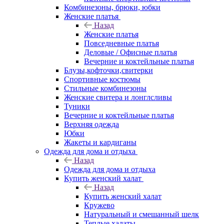
Комбинезоны, брюки, юбки
Женские платья
Назад
Женские платья
Повседневные платья
Деловые / Офисные платья
Вечерние и коктейльные платья
Блузы,кофточки,свитерки
Спортивные костюмы
Стильные комбинезоны
Женские свитера и лонглсливы
Туники
Вечерние и коктейльные платья
Верхняя одежда
Юбки
Жакеты и кардиганы
Одежда для дома и отдыха
Назад
Одежда для дома и отдыха
Купить женский халат
Назад
Купить женский халат
Кружево
Натуральный и смешанный шелк
Теплые халаты