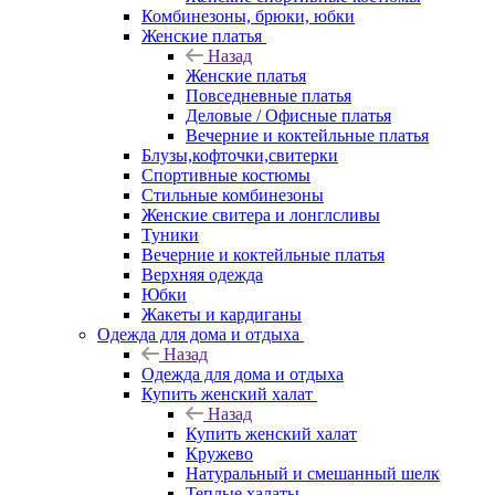
Комбинезоны, брюки, юбки
Женские платья
Назад
Женские платья
Повседневные платья
Деловые / Офисные платья
Вечерние и коктейльные платья
Блузы,кофточки,свитерки
Спортивные костюмы
Стильные комбинезоны
Женские свитера и лонглсливы
Туники
Вечерние и коктейльные платья
Верхняя одежда
Юбки
Жакеты и кардиганы
Одежда для дома и отдыха
Назад
Одежда для дома и отдыха
Купить женский халат
Назад
Купить женский халат
Кружево
Натуральный и смешанный шелк
Теплые халаты