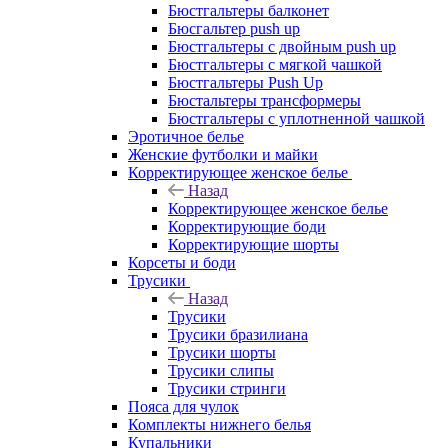
Бюстгальтеры балконет
Бюсгальтер push up
Бюстгальтеры с двойным push up
Бюстгальтеры с мягкой чашкой
Бюстгальтеры Push Up
Бюстальтеры трансформеры
Бюстгальтеры с уплотненной чашкой
Эротичное белье
Женские футболки и майки
Корректирующее женское белье
Назад
Корректирующее женское белье
Корректирующие боди
Корректирующие шорты
Корсеты и боди
Трусики
Назад
Трусики
Трусики бразилиана
Трусики шорты
Трусики слипы
Трусики стринги
Пояса для чулок
Комплекты нижнего белья
Купальники