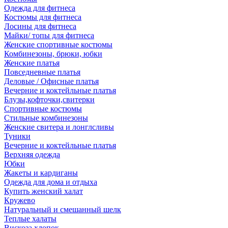
Одежда для фитнеса
Костюмы для фитнеса
Лосины для фитнеса
Майки/ топы для фитнеса
Женские спортивные костюмы
Комбинезоны, брюки, юбки
Женские платья
Повседневные платья
Деловые / Офисные платья
Вечерние и коктейльные платья
Блузы,кофточки,свитерки
Спортивные костюмы
Стильные комбинезоны
Женские свитера и лонглсливы
Туники
Вечерние и коктейльные платья
Верхняя одежда
Юбки
Жакеты и кардиганы
Одежда для дома и отдыха
Купить женский халат
Кружево
Натуральный и смешанный шелк
Теплые халаты
Вискоза,хлопок