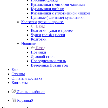
Пляжная одежда
Купальники с мягкими чашками
Купальники push up
Купальники с уплотненной чашкой
Цельные ( слитные) купальники
Колготки,чулки и прочее
Назад
Колготки,чулки и прочее
Чулки,гольфы,носки
Колготки
Новинки
Назад
Новинки
Деловой стиль
Повседневный стиль
Вечеринка.Новый год
Блог
Отзывы
Оплата и доставка
Контакты
Личный кабинет
Корзина
0