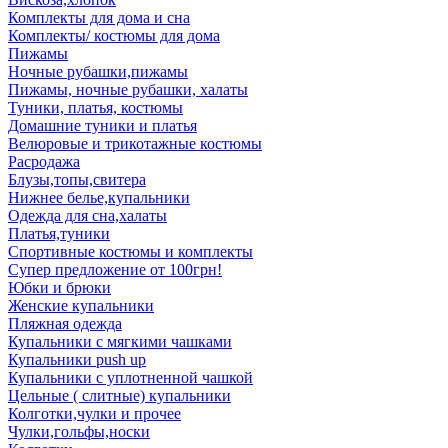
Комплекты для дома и сна
Комплекты/ костюмы для дома
Пижамы
Ночные рубашки,пижамы
Пижамы, ночные рубашки, халаты
Туники, платья, костюмы
Домашние туники и платья
Велюровые и трикотажные костюмы
Расродажа
Блузы,топы,свитера
Нижнее белье,купальники
Одежда для сна,халаты
Платья,туники
Спортивные костюмы и комплекты
Супер предложение от 100грн!
Юбки и брюки
Женские купальники
Пляжная одежда
Купальники с мягкими чашками
Купальники push up
Купальники с уплотненной чашкой
Цельные ( слитные) купальники
Колготки,чулки и прочее
Чулки,гольфы,носки