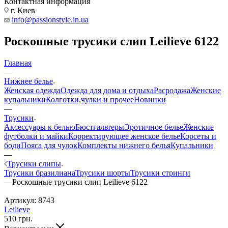
Контактная информация
г. Киев
info@passionstyle.in.ua
Роскошные трусики слип Leilieve 6122
Главная
—
Нижнее белье
Женская одежда
Одежда для дома и отдыха
Расродажа
Женские
купальники
Колготки,чулки и прочее
Новинки
—
Трусики
Аксессуары к белью
Бюстгальтеры
Эротичное белье
Женские
футболки и майки
Корректирующее женское белье
Корсеты и
боди
Пояса для чулок
Комплекты нижнего белья
Купальники
—
Трусики слипы
Трусики бразилиана
Трусики шорты
Трусики стринги
—
Роскошные трусики слип Leilieve 6122
Артикул:
8743
Leilieve
510
грн.