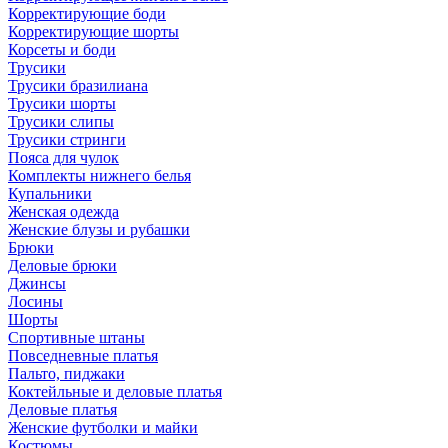
Корректирующие боди
Корректирующие шорты
Корсеты и боди
Трусики
Трусики бразилиана
Трусики шорты
Трусики слипы
Трусики стринги
Пояса для чулок
Комплекты нижнего белья
Купальники
Женская одежда
Женские блузы и рубашки
Брюки
Деловые брюки
Джинсы
Лосины
Шорты
Спортивные штаны
Повседневные платья
Пальто, пиджаки
Коктейльные и деловые платья
Деловые платья
Женские футболки и майки
Костюмы