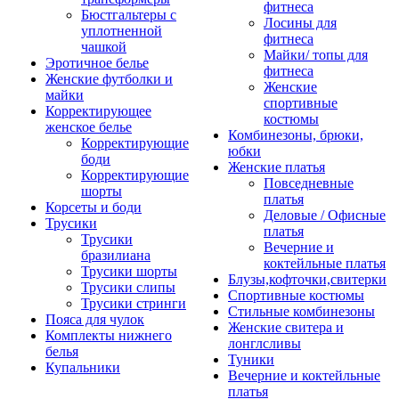
фитнеса
Бюстгальтеры с
Лосины для
уплотненной
фитнеса
чашкой
Майки/ топы для
Эротичное белье
фитнеса
Женские футболки и
Женские
майки
спортивные
Корректирующее
костюмы
женское белье
Комбинезоны, брюки,
Корректирующие
юбки
боди
Женские платья
Корректирующие
Повседневные
шорты
платья
Корсеты и боди
Деловые / Офисные
Трусики
платья
Трусики
Вечерние и
бразилиана
коктейльные платья
Трусики шорты
Блузы,кофточки,свитерки
Трусики слипы
Спортивные костюмы
Трусики стринги
Стильные комбинезоны
Пояса для чулок
Женские свитера и
Комплекты нижнего
лонглсливы
белья
Туники
Купальники
Вечерние и коктейльные
платья