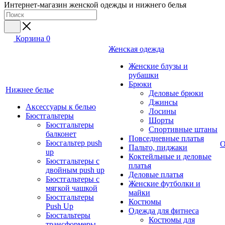
Интернет-магазин женской одежды и нижнего белья
Корзина
0
Женская одежда
Женские блузы и
рубашки
Брюки
Нижнее белье
Деловые брюки
Джинсы
Аксессуары к белью
Лосины
Бюстгальтеры
Шорты
Бюстгальтеры
Спортивные штаны
балконет
Повседневные платья
Бюсгальтер push
О
Пальто, пиджаки
up
Коктейльные и деловые
Бюстгальтеры с
платья
двойным push up
Деловые платья
Бюстгальтеры с
Женские футболки и
мягкой чашкой
майки
Бюстгальтеры
Костюмы
Push Up
Одежда для фитнеса
Бюстальтеры
Костюмы для
трансформеры