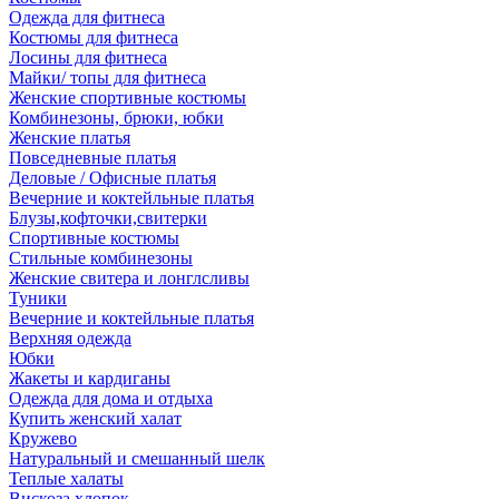
Одежда для фитнеса
Костюмы для фитнеса
Лосины для фитнеса
Майки/ топы для фитнеса
Женские спортивные костюмы
Комбинезоны, брюки, юбки
Женские платья
Повседневные платья
Деловые / Офисные платья
Вечерние и коктейльные платья
Блузы,кофточки,свитерки
Спортивные костюмы
Стильные комбинезоны
Женские свитера и лонглсливы
Туники
Вечерние и коктейльные платья
Верхняя одежда
Юбки
Жакеты и кардиганы
Одежда для дома и отдыха
Купить женский халат
Кружево
Натуральный и смешанный шелк
Теплые халаты
Вискоза,хлопок