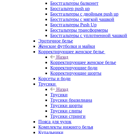
Бюстгальтеры балконет
Бюсгальтер push up
Бюстгальтеры с двойным push up
Бюстгальтеры с мягкой чашкой
Бюстгальтеры Push Up
Бюстальтеры трансформеры
Бюстгальтеры с уплотненной чашкой
Эротичное белье
Женские футболки и майки
Корректирующее женское белье
Назад
Корректирующее женское белье
Корректирующие боди
Корректирующие шорты
Корсеты и боди
Трусики
Назад
Трусики
Трусики бразилиана
Трусики шорты
Трусики слипы
Трусики стринги
Пояса для чулок
Комплекты нижнего белья
Купальники