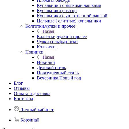
Пляжная одежда
Купальники с мягкими чашками
Купальники push up
Купальники с уплотненной чашкой
Цельные ( слитные) купальники
Колготки,чулки и прочее
Назад
Колготки,чулки и прочее
Чулки,гольфы,носки
Колготки
Новинки
Назад
Новинки
Деловой стиль
Повседневный стиль
Вечеринка.Новый год
Блог
Отзывы
Оплата и доставка
Контакты
Личный кабинет
Корзина
0