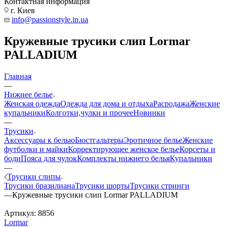
Контактная информация
г. Киев
info@passionstyle.in.ua
Кружевные трусики слип Lormar
PALLADIUM
Главная
—
Нижнее белье
Женская одежда
Одежда для дома и отдыха
Расродажа
Женские
купальники
Колготки,чулки и прочее
Новинки
—
Трусики
Аксессуары к белью
Бюстгальтеры
Эротичное белье
Женские
футболки и майки
Корректирующее женское белье
Корсеты и
боди
Пояса для чулок
Комплекты нижнего белья
Купальники
—
Трусики слипы
Трусики бразилиана
Трусики шорты
Трусики стринги
—
Кружевные трусики слип Lormar PALLADIUM
Артикул:
8856
Lormar