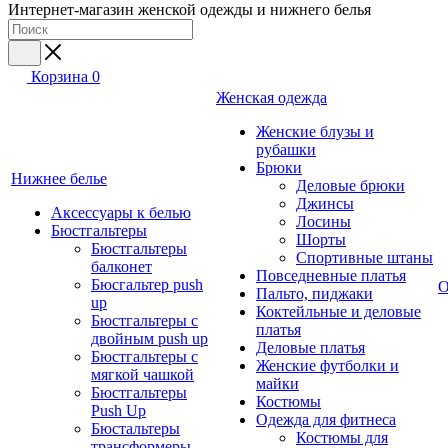
Интернет-магазин женской одежды и нижнего белья
Корзина
0
Женская одежда
Женские блузы и
рубашки
Брюки
Нижнее белье
Деловые брюки
Джинсы
Аксессуары к белью
Лосины
Бюстгальтеры
Шорты
Бюстгальтеры
Спортивные штаны
балконет
Повседневные платья
Бюсгальтер push
О
Пальто, пиджаки
up
Коктейльные и деловые
Бюстгальтеры с
платья
двойным push up
Деловые платья
Бюстгальтеры с
Женские футболки и
мягкой чашкой
майки
Бюстгальтеры
Костюмы
Push Up
Одежда для фитнеса
Бюстальтеры
Костюмы для
трансформеры