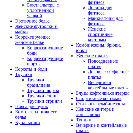
фитнеса
Бюстгальтеры с
Лосины для
уплотненной
фитнеса
чашкой
Майки/ топы для
Эротичное белье
фитнеса
Женские футболки и
Женские
майки
спортивные
Корректирующее
костюмы
женское белье
Комбинезоны, брюки,
Корректирующие
юбки
боди
Женские платья
Корректирующие
Повседневные
шорты
платья
Корсеты и боди
Деловые / Офисные
Трусики
платья
Трусики
Вечерние и
бразилиана
коктейльные платья
Трусики шорты
Блузы,кофточки,свитерки
Трусики слипы
Спортивные костюмы
Трусики стринги
Стильные комбинезоны
Пояса для чулок
Женские свитера и
Комплекты нижнего
лонглсливы
белья
Туники
Купальники
Вечерние и коктейльные
платья