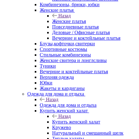
Комбинезоны, брюки, юбки
Женские платья
Назад
Женские платья
Повседневные платья
Деловые / Офисные платья
Вечерние и коктейльные платья
Блузы,кофточки,свитерки
Спортивные костюмы
Стильные комбинезоны
Женские свитера и лонглсливы
Туники
Вечерние и коктейльные платья
Верхняя одежда
Юбки
Жакеты и кардиганы
Одежда для дома и отдыха
Назад
Одежда для дома и отдыха
Купить женский халат
Назад
Купить женский халат
Кружево
Натуральный и смешанный шелк
Теплые халаты