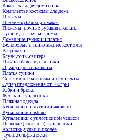
Комплекты для дома и сна
Комплекты/ костюмы для дома
Пижамы
Ночные рубашки,пижамы
Пижамы, ночные рубашки, халаты
Туники, платья, костюмы
Домашние туники и платья
Велюровые и трикотажные костюмы
Расродажа
Блузы,топы,свитера
Нижнее белье,купальники
Одежда для сна,халаты
Платья,туники
Спортивные костюмы и комплекты
Супер предложение от 100грн!
Юбки и брюки
Женские купальники
Пляжная одежда
Купальники с мягкими чашками
Купальники push up
Купальники с уплотненной чашкой
Цельные ( слитные) купальники
Колготки,чулки и прочее
Чулки,гольфы,носки