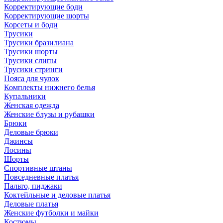
Корректирующие боди
Корректирующие шорты
Корсеты и боди
Трусики
Трусики бразилиана
Трусики шорты
Трусики слипы
Трусики стринги
Пояса для чулок
Комплекты нижнего белья
Купальники
Женская одежда
Женские блузы и рубашки
Брюки
Деловые брюки
Джинсы
Лосины
Шорты
Спортивные штаны
Повседневные платья
Пальто, пиджаки
Коктейльные и деловые платья
Деловые платья
Женские футболки и майки
Костюмы