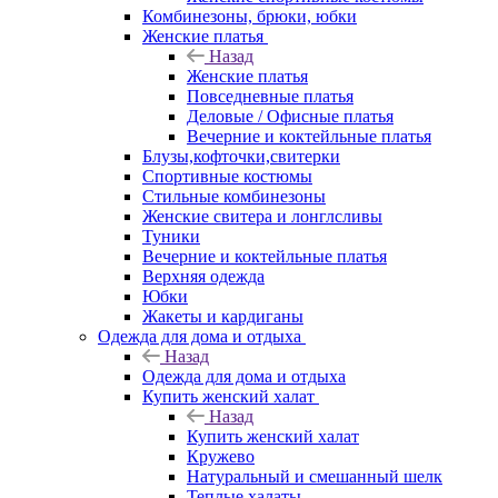
Комбинезоны, брюки, юбки
Женские платья
Назад
Женские платья
Повседневные платья
Деловые / Офисные платья
Вечерние и коктейльные платья
Блузы,кофточки,свитерки
Спортивные костюмы
Стильные комбинезоны
Женские свитера и лонглсливы
Туники
Вечерние и коктейльные платья
Верхняя одежда
Юбки
Жакеты и кардиганы
Одежда для дома и отдыха
Назад
Одежда для дома и отдыха
Купить женский халат
Назад
Купить женский халат
Кружево
Натуральный и смешанный шелк
Теплые халаты