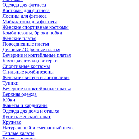
Одежда для фитнеса
Костюмы для фитнеса
Лосины для фитнеса
Майки/ топы для фитнеса
Женские спортивные костюмы
Комбинезоны, брюки, юбки
Женские платья
Повседневные платья
Деловые / Офисные платья
Вечерние и коктейльные платья
Блузы,кофточки,свитерки
Спортивные костюмы
Стильные комбинезоны
Женские свитера и лонглсливы
Туники
Вечерние и коктейльные платья
Верхняя одежда
Юбки
Жакеты и кардиганы
Одежда для дома и отдыха
Купить женский халат
Кружево
Натуральный и смешанный шелк
Теплые халаты
Вискоза,хлопок