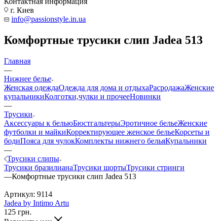
Контактная информация
г. Киев
info@passionstyle.in.ua
Комфортные трусики слип Jadea 513
Главная
—
Нижнее белье
Женская одежда
Одежда для дома и отдыха
Расродажа
Женские
купальники
Колготки,чулки и прочее
Новинки
—
Трусики
Аксессуары к белью
Бюстгальтеры
Эротичное белье
Женские
футболки и майки
Корректирующее женское белье
Корсеты и
боди
Пояса для чулок
Комплекты нижнего белья
Купальники
—
Трусики слипы
Трусики бразилиана
Трусики шорты
Трусики стринги
—
Комфортные трусики слип Jadea 513
Артикул:
9114
Jadea by Intimo Artu
125
грн.