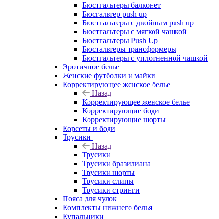
Бюстгальтеры балконет
Бюсгальтер push up
Бюстгальтеры с двойным push up
Бюстгальтеры с мягкой чашкой
Бюстгальтеры Push Up
Бюстальтеры трансформеры
Бюстгальтеры с уплотненной чашкой
Эротичное белье
Женские футболки и майки
Корректирующее женское белье
Назад
Корректирующее женское белье
Корректирующие боди
Корректирующие шорты
Корсеты и боди
Трусики
Назад
Трусики
Трусики бразилиана
Трусики шорты
Трусики слипы
Трусики стринги
Пояса для чулок
Комплекты нижнего белья
Купальники