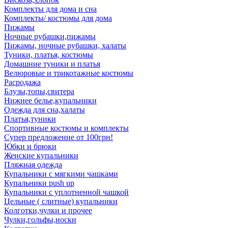
Комплекты для дома и сна
Комплекты/ костюмы для дома
Пижамы
Ночные рубашки,пижамы
Пижамы, ночные рубашки, халаты
Туники, платья, костюмы
Домашние туники и платья
Велюровые и трикотажные костюмы
Расродажа
Блузы,топы,свитера
Нижнее белье,купальники
Одежда для сна,халаты
Платья,туники
Спортивные костюмы и комплекты
Супер предложение от 100грн!
Юбки и брюки
Женские купальники
Пляжная одежда
Купальники с мягкими чашками
Купальники push up
Купальники с уплотненной чашкой
Цельные ( слитные) купальники
Колготки,чулки и прочее
Чулки,гольфы,носки