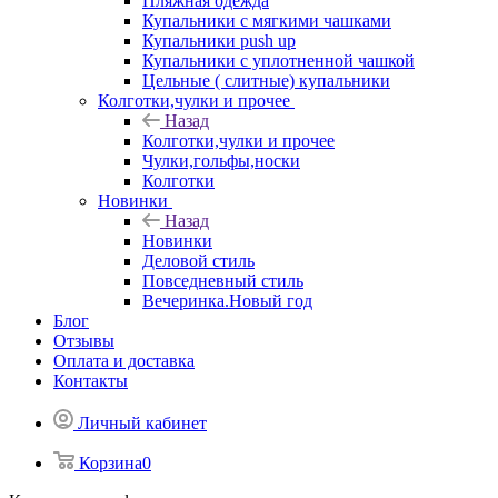
Пляжная одежда
Купальники с мягкими чашками
Купальники push up
Купальники с уплотненной чашкой
Цельные ( слитные) купальники
Колготки,чулки и прочее
Назад
Колготки,чулки и прочее
Чулки,гольфы,носки
Колготки
Новинки
Назад
Новинки
Деловой стиль
Повседневный стиль
Вечеринка.Новый год
Блог
Отзывы
Оплата и доставка
Контакты
Личный кабинет
Корзина
0