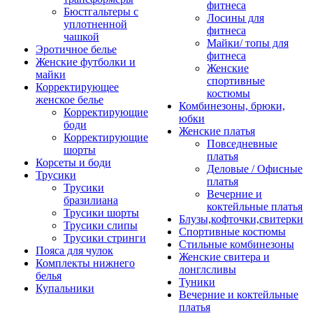
фитнеса
Бюстгальтеры с
Лосины для
уплотненной
фитнеса
чашкой
Майки/ топы для
Эротичное белье
фитнеса
Женские футболки и
Женские
майки
спортивные
Корректирующее
костюмы
женское белье
Комбинезоны, брюки,
Корректирующие
юбки
боди
Женские платья
Корректирующие
Повседневные
шорты
платья
Корсеты и боди
Деловые / Офисные
Трусики
платья
Трусики
Вечерние и
бразилиана
коктейльные платья
Трусики шорты
Блузы,кофточки,свитерки
Трусики слипы
Спортивные костюмы
Трусики стринги
Стильные комбинезоны
Пояса для чулок
Женские свитера и
Комплекты нижнего
лонглсливы
белья
Туники
Купальники
Вечерние и коктейльные
платья