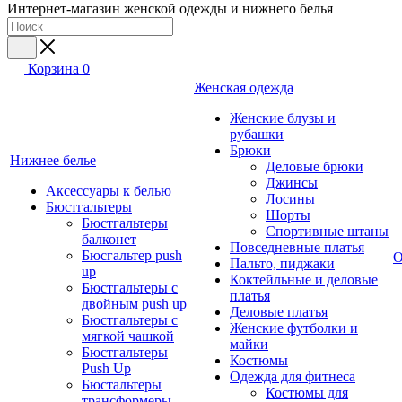
Интернет-магазин женской одежды и нижнего белья
Корзина
0
Женская одежда
Женские блузы и
рубашки
Брюки
Нижнее белье
Деловые брюки
Джинсы
Аксессуары к белью
Лосины
Бюстгальтеры
Шорты
Бюстгальтеры
Спортивные штаны
балконет
Повседневные платья
Бюсгальтер push
О
Пальто, пиджаки
up
Коктейльные и деловые
Бюстгальтеры с
платья
двойным push up
Деловые платья
Бюстгальтеры с
Женские футболки и
мягкой чашкой
майки
Бюстгальтеры
Костюмы
Push Up
Одежда для фитнеса
Бюстальтеры
Костюмы для
трансформеры