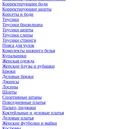
Корректирующие боди
Корректирующие шорты
Корсеты и боди
Трусики
Трусики бразилиана
Трусики шорты
Трусики слипы
Трусики стринги
Пояса для чулок
Комплекты нижнего белья
Купальники
Женская одежда
Женские блузы и рубашки
Брюки
Деловые брюки
Джинсы
Лосины
Шорты
Спортивные штаны
Повседневные платья
Пальто, пиджаки
Коктейльные и деловые платья
Деловые платья
Женские футболки и майки
Костюмы