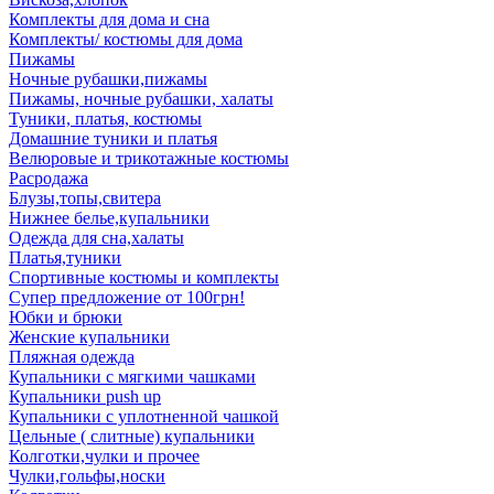
Комплекты для дома и сна
Комплекты/ костюмы для дома
Пижамы
Ночные рубашки,пижамы
Пижамы, ночные рубашки, халаты
Туники, платья, костюмы
Домашние туники и платья
Велюровые и трикотажные костюмы
Расродажа
Блузы,топы,свитера
Нижнее белье,купальники
Одежда для сна,халаты
Платья,туники
Спортивные костюмы и комплекты
Супер предложение от 100грн!
Юбки и брюки
Женские купальники
Пляжная одежда
Купальники с мягкими чашками
Купальники push up
Купальники с уплотненной чашкой
Цельные ( слитные) купальники
Колготки,чулки и прочее
Чулки,гольфы,носки