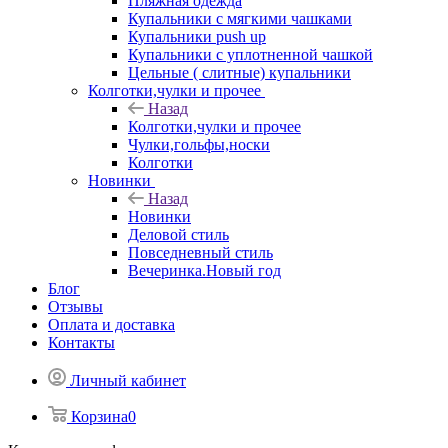
Пляжная одежда
Купальники с мягкими чашками
Купальники push up
Купальники с уплотненной чашкой
Цельные ( слитные) купальники
Колготки,чулки и прочее
Назад
Колготки,чулки и прочее
Чулки,гольфы,носки
Колготки
Новинки
Назад
Новинки
Деловой стиль
Повседневный стиль
Вечеринка.Новый год
Блог
Отзывы
Оплата и доставка
Контакты
Личный кабинет
Корзина
0