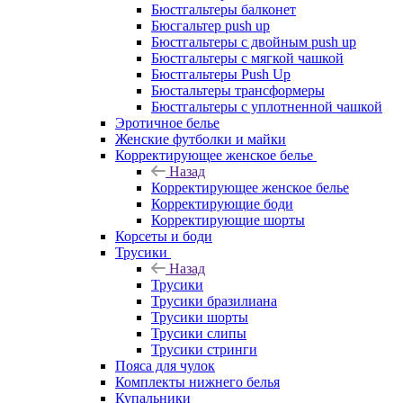
Бюстгальтеры балконет
Бюсгальтер push up
Бюстгальтеры с двойным push up
Бюстгальтеры с мягкой чашкой
Бюстгальтеры Push Up
Бюстальтеры трансформеры
Бюстгальтеры с уплотненной чашкой
Эротичное белье
Женские футболки и майки
Корректирующее женское белье
Назад
Корректирующее женское белье
Корректирующие боди
Корректирующие шорты
Корсеты и боди
Трусики
Назад
Трусики
Трусики бразилиана
Трусики шорты
Трусики слипы
Трусики стринги
Пояса для чулок
Комплекты нижнего белья
Купальники