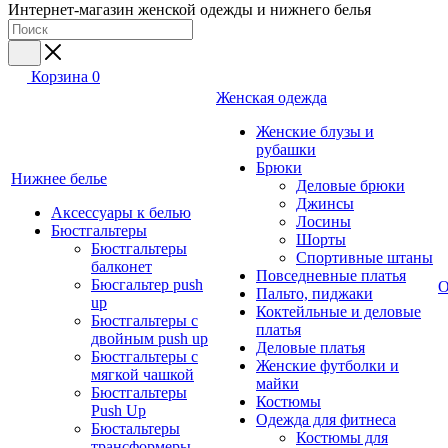
Интернет-магазин женской одежды и нижнего белья
Корзина
0
Женская одежда
Женские блузы и
рубашки
Брюки
Нижнее белье
Деловые брюки
Джинсы
Аксессуары к белью
Лосины
Бюстгальтеры
Шорты
Бюстгальтеры
Спортивные штаны
балконет
Повседневные платья
Бюсгальтер push
О
Пальто, пиджаки
up
Коктейльные и деловые
Бюстгальтеры с
платья
двойным push up
Деловые платья
Бюстгальтеры с
Женские футболки и
мягкой чашкой
майки
Бюстгальтеры
Костюмы
Push Up
Одежда для фитнеса
Бюстальтеры
Костюмы для
трансформеры