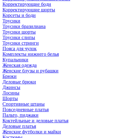
Корректирующие боди
Корректирующие шорты
Корсеты и боди
Трусики
Трусики бразилиана
Трусики шорты
Трусики слипы
Трусики стринги
Пояса для чулок
Комплекты нижнего белья
Купальники
Женская одежда
Женские блузы и рубашки
Брюки
Деловые брюки
Джинсы
Лосины
Шорты
Спортивные штаны
Повседневные платья
Пальто, пиджаки
Коктейльные и деловые платья
Деловые платья
Женские футболки и майки
Костюмы