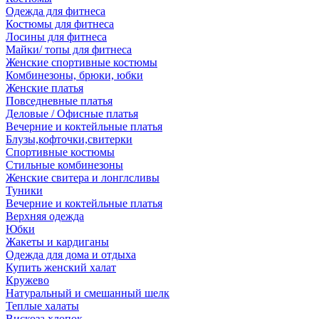
Одежда для фитнеса
Костюмы для фитнеса
Лосины для фитнеса
Майки/ топы для фитнеса
Женские спортивные костюмы
Комбинезоны, брюки, юбки
Женские платья
Повседневные платья
Деловые / Офисные платья
Вечерние и коктейльные платья
Блузы,кофточки,свитерки
Спортивные костюмы
Стильные комбинезоны
Женские свитера и лонглсливы
Туники
Вечерние и коктейльные платья
Верхняя одежда
Юбки
Жакеты и кардиганы
Одежда для дома и отдыха
Купить женский халат
Кружево
Натуральный и смешанный шелк
Теплые халаты
Вискоза,хлопок