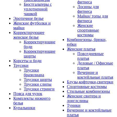
фитнеса
Бюстгальтеры с
Лосины для
уплотненной
фитнеса
чашкой
Майки/ топы для
Эротичное белье
фитнеса
Женские футболки и
Женские
майки
спортивные
Корректирующее
костюмы
женское белье
Комбинезоны, брюки,
Корректирующие
юбки
боди
Женские платья
Корректирующие
Повседневные
шорты
платья
Корсеты и боди
Деловые / Офисные
Трусики
платья
Трусики
Вечерние и
бразилиана
коктейльные платья
Трусики шорты
Блузы,кофточки,свитерки
Трусики слипы
Спортивные костюмы
Трусики стринги
Стильные комбинезоны
Пояса для чулок
Женские свитера и
Комплекты нижнего
лонглсливы
белья
Туники
Купальники
Вечерние и коктейльные
платья