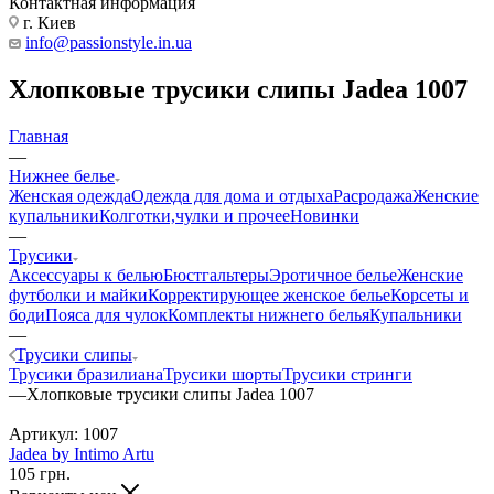
Контактная информация
г. Киев
info@passionstyle.in.ua
Хлопковые трусики слипы Jadea 1007
Главная
—
Нижнее белье
Женская одежда
Одежда для дома и отдыха
Расродажа
Женские
купальники
Колготки,чулки и прочее
Новинки
—
Трусики
Аксессуары к белью
Бюстгальтеры
Эротичное белье
Женские
футболки и майки
Корректирующее женское белье
Корсеты и
боди
Пояса для чулок
Комплекты нижнего белья
Купальники
—
Трусики слипы
Трусики бразилиана
Трусики шорты
Трусики стринги
—
Хлопковые трусики слипы Jadea 1007
Артикул:
1007
Jadea by Intimo Artu
105
грн.