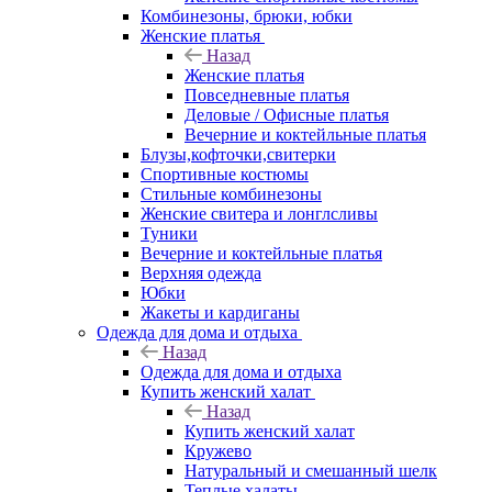
Комбинезоны, брюки, юбки
Женские платья
Назад
Женские платья
Повседневные платья
Деловые / Офисные платья
Вечерние и коктейльные платья
Блузы,кофточки,свитерки
Спортивные костюмы
Стильные комбинезоны
Женские свитера и лонглсливы
Туники
Вечерние и коктейльные платья
Верхняя одежда
Юбки
Жакеты и кардиганы
Одежда для дома и отдыха
Назад
Одежда для дома и отдыха
Купить женский халат
Назад
Купить женский халат
Кружево
Натуральный и смешанный шелк
Теплые халаты