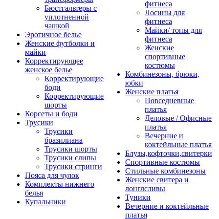
фитнеса
Бюстгальтеры с
Лосины для
уплотненной
фитнеса
чашкой
Майки/ топы для
Эротичное белье
фитнеса
Женские футболки и
Женские
майки
спортивные
Корректирующее
костюмы
женское белье
Комбинезоны, брюки,
Корректирующие
юбки
боди
Женские платья
Корректирующие
Повседневные
шорты
платья
Корсеты и боди
Деловые / Офисные
Трусики
платья
Трусики
Вечерние и
бразилиана
коктейльные платья
Трусики шорты
Блузы,кофточки,свитерки
Трусики слипы
Спортивные костюмы
Трусики стринги
Стильные комбинезоны
Пояса для чулок
Женские свитера и
Комплекты нижнего
лонглсливы
белья
Туники
Купальники
Вечерние и коктейльные
платья