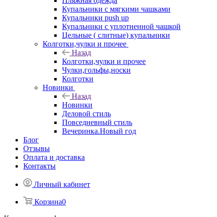
Пляжная одежда
Купальники с мягкими чашками
Купальники push up
Купальники с уплотненной чашкой
Цельные ( слитные) купальники
Колготки,чулки и прочее
Назад
Колготки,чулки и прочее
Чулки,гольфы,носки
Колготки
Новинки
Назад
Новинки
Деловой стиль
Повседневный стиль
Вечеринка.Новый год
Блог
Отзывы
Оплата и доставка
Контакты
Личный кабинет
Корзина
0