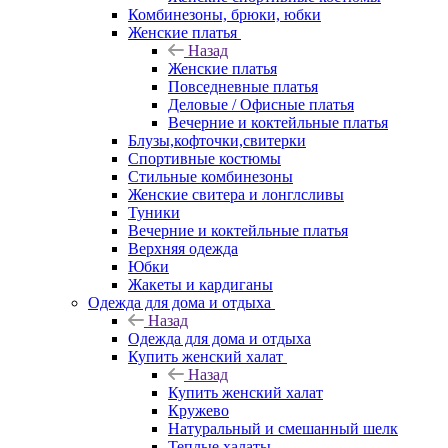
Комбинезоны, брюки, юбки
Женские платья
Назад
Женские платья
Повседневные платья
Деловые / Офисные платья
Вечерние и коктейльные платья
Блузы,кофточки,свитерки
Спортивные костюмы
Стильные комбинезоны
Женские свитера и лонглсливы
Туники
Вечерние и коктейльные платья
Верхняя одежда
Юбки
Жакеты и кардиганы
Одежда для дома и отдыха
Назад
Одежда для дома и отдыха
Купить женский халат
Назад
Купить женский халат
Кружево
Натуральный и смешанный шелк
Теплые халаты