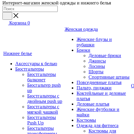
Интернет-магазин женской одежды и нижнего белья
Корзина
0
Женская одежда
Женские блузы и
рубашки
Брюки
Нижнее белье
Деловые брюки
Джинсы
Аксессуары к белью
Лосины
Бюстгальтеры
Шорты
Бюстгальтеры
Спортивные штаны
балконет
Повседневные платья
Бюсгальтер push
О
Пальто, пиджаки
up
Коктейльные и деловые
Бюстгальтеры с
платья
двойным push up
Деловые платья
Бюстгальтеры с
Женские футболки и
мягкой чашкой
майки
Бюстгальтеры
Костюмы
Push Up
Одежда для фитнеса
Бюстальтеры
Костюмы для
трансформеры