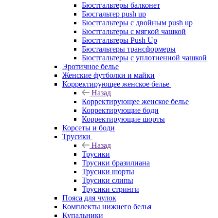
Бюстгальтеры балконет
Бюсгальтер push up
Бюстгальтеры с двойным push up
Бюстгальтеры с мягкой чашкой
Бюстгальтеры Push Up
Бюстальтеры трансформеры
Бюстгальтеры с уплотненной чашкой
Эротичное белье
Женские футболки и майки
Корректирующее женское белье
Назад
Корректирующее женское белье
Корректирующие боди
Корректирующие шорты
Корсеты и боди
Трусики
Назад
Трусики
Трусики бразилиана
Трусики шорты
Трусики слипы
Трусики стринги
Пояса для чулок
Комплекты нижнего белья
Купальники