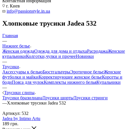
Контактная информация
г. Киев
info@passionstyle.in.ua
Хлопковые трусики Jadea 532
Главная
—
Нижнее белье
Женская одежда
Одежда для дома и отдыха
Расродажа
Женские
купальники
Колготки,чулки и прочее
Новинки
—
Трусики
Аксессуары к белью
Бюстгальтеры
Эротичное белье
Женские
футболки и майки
Корректирующее женское белье
Корсеты и
боди
Пояса для чулок
Комплекты нижнего белья
Купальники
—
Трусики слипы
Трусики бразилиана
Трусики шорты
Трусики стринги
—
Хлопковые трусики Jadea 532
Артикул:
532
Jadea by Intimo Artu
189
грн.