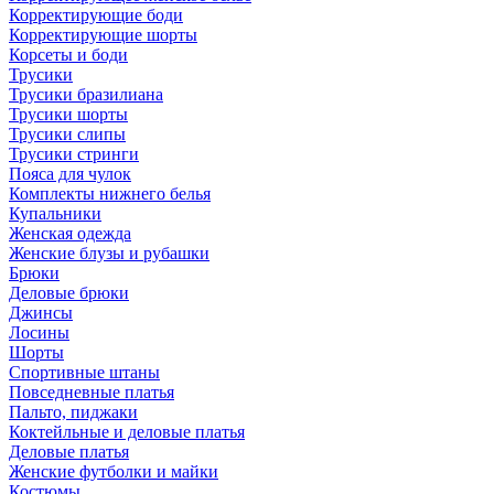
Корректирующие боди
Корректирующие шорты
Корсеты и боди
Трусики
Трусики бразилиана
Трусики шорты
Трусики слипы
Трусики стринги
Пояса для чулок
Комплекты нижнего белья
Купальники
Женская одежда
Женские блузы и рубашки
Брюки
Деловые брюки
Джинсы
Лосины
Шорты
Спортивные штаны
Повседневные платья
Пальто, пиджаки
Коктейльные и деловые платья
Деловые платья
Женские футболки и майки
Костюмы