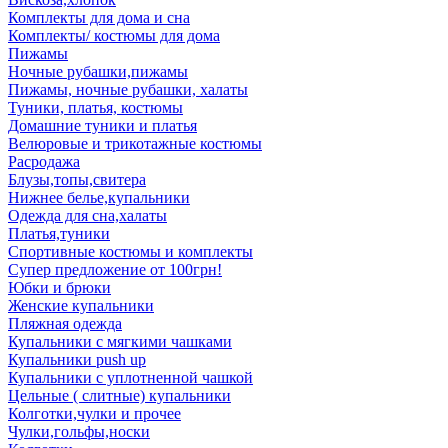
Комплекты для дома и сна
Комплекты/ костюмы для дома
Пижамы
Ночные рубашки,пижамы
Пижамы, ночные рубашки, халаты
Туники, платья, костюмы
Домашние туники и платья
Велюровые и трикотажные костюмы
Расродажа
Блузы,топы,свитера
Нижнее белье,купальники
Одежда для сна,халаты
Платья,туники
Спортивные костюмы и комплекты
Супер предложение от 100грн!
Юбки и брюки
Женские купальники
Пляжная одежда
Купальники с мягкими чашками
Купальники push up
Купальники с уплотненной чашкой
Цельные ( слитные) купальники
Колготки,чулки и прочее
Чулки,гольфы,носки