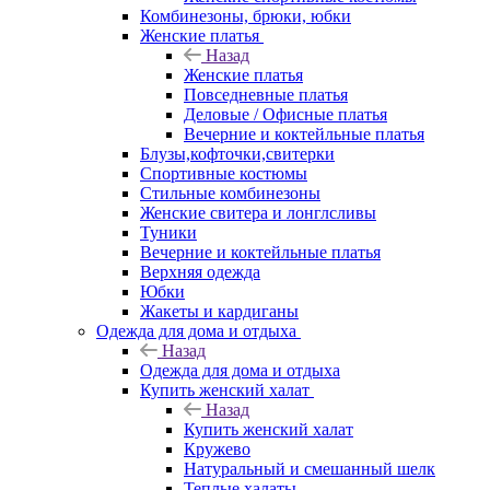
Комбинезоны, брюки, юбки
Женские платья
Назад
Женские платья
Повседневные платья
Деловые / Офисные платья
Вечерние и коктейльные платья
Блузы,кофточки,свитерки
Спортивные костюмы
Стильные комбинезоны
Женские свитера и лонглсливы
Туники
Вечерние и коктейльные платья
Верхняя одежда
Юбки
Жакеты и кардиганы
Одежда для дома и отдыха
Назад
Одежда для дома и отдыха
Купить женский халат
Назад
Купить женский халат
Кружево
Натуральный и смешанный шелк
Теплые халаты