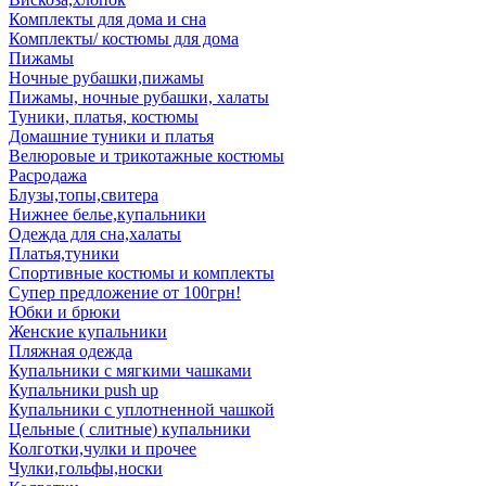
Комплекты для дома и сна
Комплекты/ костюмы для дома
Пижамы
Ночные рубашки,пижамы
Пижамы, ночные рубашки, халаты
Туники, платья, костюмы
Домашние туники и платья
Велюровые и трикотажные костюмы
Расродажа
Блузы,топы,свитера
Нижнее белье,купальники
Одежда для сна,халаты
Платья,туники
Спортивные костюмы и комплекты
Супер предложение от 100грн!
Юбки и брюки
Женские купальники
Пляжная одежда
Купальники с мягкими чашками
Купальники push up
Купальники с уплотненной чашкой
Цельные ( слитные) купальники
Колготки,чулки и прочее
Чулки,гольфы,носки