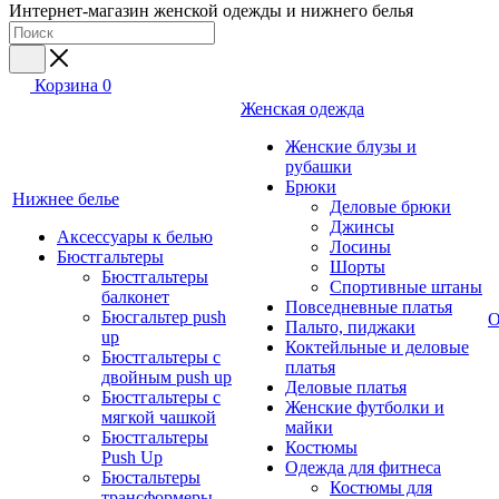
Интернет-магазин женской одежды и нижнего белья
Корзина
0
Женская одежда
Женские блузы и
рубашки
Брюки
Нижнее белье
Деловые брюки
Джинсы
Аксессуары к белью
Лосины
Бюстгальтеры
Шорты
Бюстгальтеры
Спортивные штаны
балконет
Повседневные платья
Бюсгальтер push
О
Пальто, пиджаки
up
Коктейльные и деловые
Бюстгальтеры с
платья
двойным push up
Деловые платья
Бюстгальтеры с
Женские футболки и
мягкой чашкой
майки
Бюстгальтеры
Костюмы
Push Up
Одежда для фитнеса
Бюстальтеры
Костюмы для
трансформеры