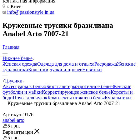
Контактная информация
г. Киев
info@passionstyle.in.ua
Кружевные трусики бразилиана
Anabel Arto 7007-21
Главная
—
Нижнее белье
Женская одежда
Одежда для дома и отдыха
Расродажа
Женские
купальники
Колготки,чулки и прочее
Новинки
—
Трусики
Аксессуары к белью
Бюстгальтеры
Эротичное белье
Женские
футболки и майки
Корректирующее женское белье
Корсеты и
боди
Пояса для чулок
Комплекты нижнего белья
Купальники
—
Кружевные трусики бразилиана Anabel Arto 7007-21
Артикул:
9176
anabel-arto
255
грн.
Варианты цен
255
грн.