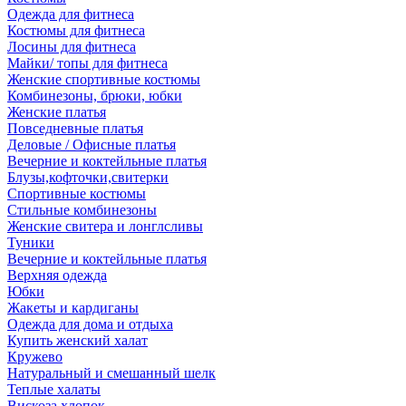
Одежда для фитнеса
Костюмы для фитнеса
Лосины для фитнеса
Майки/ топы для фитнеса
Женские спортивные костюмы
Комбинезоны, брюки, юбки
Женские платья
Повседневные платья
Деловые / Офисные платья
Вечерние и коктейльные платья
Блузы,кофточки,свитерки
Спортивные костюмы
Стильные комбинезоны
Женские свитера и лонглсливы
Туники
Вечерние и коктейльные платья
Верхняя одежда
Юбки
Жакеты и кардиганы
Одежда для дома и отдыха
Купить женский халат
Кружево
Натуральный и смешанный шелк
Теплые халаты
Вискоза,хлопок