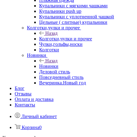
Пляжная одежда
Купальники с мягкими чашками
Купальники push up
Купальники с уплотненной чашкой
Цельные ( слитные) купальники
Колготки,чулки и прочее
Назад
Колготки,чулки и прочее
Чулки,гольфы,носки
Колготки
Новинки
Назад
Новинки
Деловой стиль
Повседневный стиль
Вечеринка.Новый год
Блог
Отзывы
Оплата и доставка
Контакты
Личный кабинет
Корзина
0