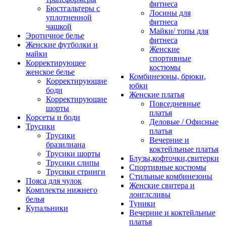
фитнеса
Бюстгальтеры с
Лосины для
уплотненной
фитнеса
чашкой
Майки/ топы для
Эротичное белье
фитнеса
Женские футболки и
Женские
майки
спортивные
Корректирующее
костюмы
женское белье
Комбинезоны, брюки,
Корректирующие
юбки
боди
Женские платья
Корректирующие
Повседневные
шорты
платья
Корсеты и боди
Деловые / Офисные
Трусики
платья
Трусики
Вечерние и
бразилиана
коктейльные платья
Трусики шорты
Блузы,кофточки,свитерки
Трусики слипы
Спортивные костюмы
Трусики стринги
Стильные комбинезоны
Пояса для чулок
Женские свитера и
Комплекты нижнего
лонглсливы
белья
Туники
Купальники
Вечерние и коктейльные
платья