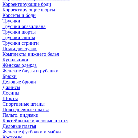
Корректирующие боди
Корректирующие шорты
Корсеты и боди
Трусики
Трусики бразилиана
Трусики шорты
Трусики слипы
Трусики стринги
Пояса для чулок
Комплекты нижнего белья
Купальники
Женская одежда
Женские блузы и рубашки
Брюки
Деловые брюки
Джинсы
Лосины
Шорты
Спортивные штаны
Повседневные платья
Пальто, пиджаки
Коктейльные и деловые платья
Деловые платья
Женские футболки и майки
Костюмы