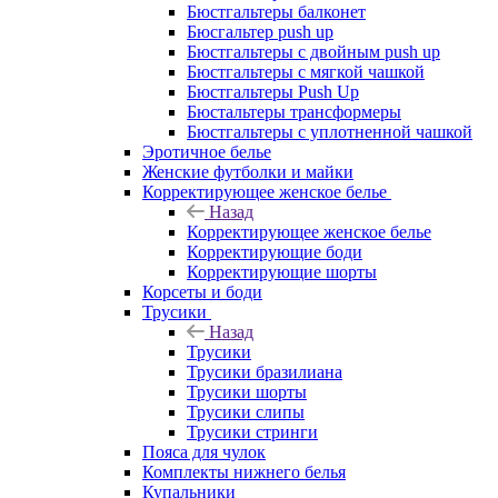
Бюстгальтеры балконет
Бюсгальтер push up
Бюстгальтеры с двойным push up
Бюстгальтеры с мягкой чашкой
Бюстгальтеры Push Up
Бюстальтеры трансформеры
Бюстгальтеры с уплотненной чашкой
Эротичное белье
Женские футболки и майки
Корректирующее женское белье
Назад
Корректирующее женское белье
Корректирующие боди
Корректирующие шорты
Корсеты и боди
Трусики
Назад
Трусики
Трусики бразилиана
Трусики шорты
Трусики слипы
Трусики стринги
Пояса для чулок
Комплекты нижнего белья
Купальники