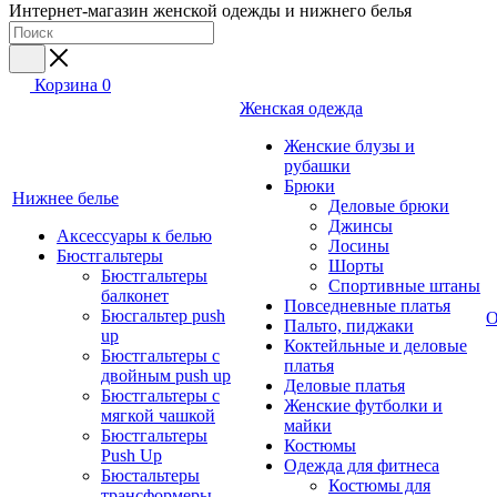
Интернет-магазин женской одежды и нижнего белья
Корзина
0
Женская одежда
Женские блузы и
рубашки
Брюки
Нижнее белье
Деловые брюки
Джинсы
Аксессуары к белью
Лосины
Бюстгальтеры
Шорты
Бюстгальтеры
Спортивные штаны
балконет
Повседневные платья
Бюсгальтер push
О
Пальто, пиджаки
up
Коктейльные и деловые
Бюстгальтеры с
платья
двойным push up
Деловые платья
Бюстгальтеры с
Женские футболки и
мягкой чашкой
майки
Бюстгальтеры
Костюмы
Push Up
Одежда для фитнеса
Бюстальтеры
Костюмы для
трансформеры