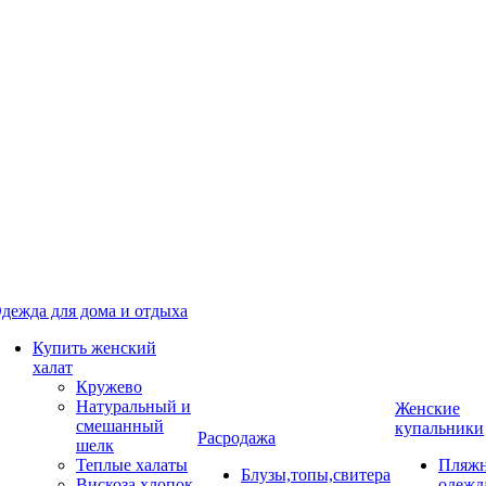
дежда для дома и отдыха
Купить женский
халат
Кружево
Натуральный и
Женские
смешанный
купальники
Расродажа
шелк
Теплые халаты
Пляжн
Блузы,топы,свитера
Вискоза,хлопок
одежд