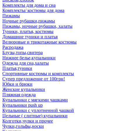
Комплекты для дома и сна
Комплекты/ костюмы для дома
Пижамы
Ночные рубашки,пижамы
Пижамы, ночные рубашки, халаты
Туники, платья, костюмы
Домашние туники и платья
Велюровые и трикотажные костюмы
Расродажа
Блузы,топы,свитера
Нижнее белье,купальники
Одежда для сна,халаты
Платья,туники
Спортивные костюмы и комплекты
Супер предложение от 100грн!
Юбки и брюки
Женские купальники
Пляжная одежда
Купальники с мягкими чашками
Купальники push up
Купальники с уплотненной чашкой
Цельные ( слитные) купальники
Колготки,чулки и прочее
Чулки,гольфы,носки