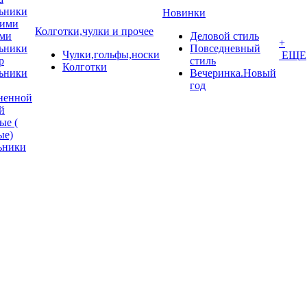
ьники
Новинки
кими
Колготки,чулки и прочее
ми
Деловой стиль
+
ьники
Повседневный
Чулки,гольфы,носки
ЕЩЕ
p
стиль
Колготки
ьники
Вечеринка.Новый
год
ненной
й
ые (
ые)
ьники