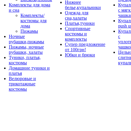
Нижнее
Комплекты для дома
Купал
белье,купальники
и сна
с мяг
Одежда для
Комплекты/
чашка
сна,халаты
костюмы для
Купал
Платья,туники
дома
push u
Спортивные
Пижамы
Купал
костюмы и
Ночные
с
комплекты
рубашки,пижамы
уплот
Супер предложение
Пижамы, ночные
чашко
от 100грн!
рубашки, халаты
Цельн
Юбки и брюки
Туники, платья,
слитн
костюмы
купал
Домашние туники и
платья
Велюровые и
трикотажные
костюмы