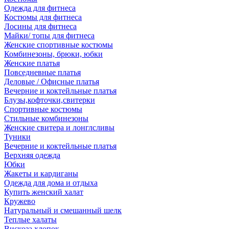
Одежда для фитнеса
Костюмы для фитнеса
Лосины для фитнеса
Майки/ топы для фитнеса
Женские спортивные костюмы
Комбинезоны, брюки, юбки
Женские платья
Повседневные платья
Деловые / Офисные платья
Вечерние и коктейльные платья
Блузы,кофточки,свитерки
Спортивные костюмы
Стильные комбинезоны
Женские свитера и лонглсливы
Туники
Вечерние и коктейльные платья
Верхняя одежда
Юбки
Жакеты и кардиганы
Одежда для дома и отдыха
Купить женский халат
Кружево
Натуральный и смешанный шелк
Теплые халаты
Вискоза,хлопок