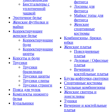
фитнеса
Бюстгальтеры с
Лосины для
уплотненной
фитнеса
чашкой
Майки/ топы для
Эротичное белье
фитнеса
Женские футболки и
Женские
майки
спортивные
Корректирующее
костюмы
женское белье
Комбинезоны, брюки,
Корректирующие
юбки
боди
Женские платья
Корректирующие
Повседневные
шорты
платья
Корсеты и боди
Деловые / Офисные
Трусики
платья
Трусики
Вечерние и
бразилиана
коктейльные платья
Трусики шорты
Блузы,кофточки,свитерки
Трусики слипы
Спортивные костюмы
Трусики стринги
Стильные комбинезоны
Пояса для чулок
Женские свитера и
Комплекты нижнего
лонглсливы
белья
Туники
Купальники
Вечерние и коктейльные
платья