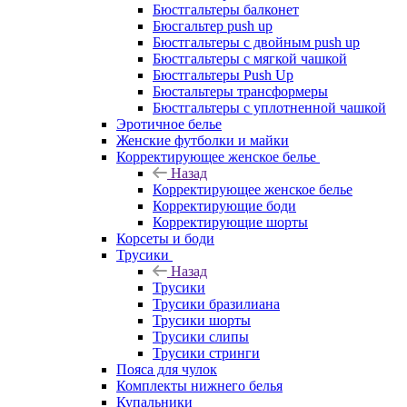
Бюстгальтеры балконет
Бюсгальтер push up
Бюстгальтеры с двойным push up
Бюстгальтеры с мягкой чашкой
Бюстгальтеры Push Up
Бюстальтеры трансформеры
Бюстгальтеры с уплотненной чашкой
Эротичное белье
Женские футболки и майки
Корректирующее женское белье
Назад
Корректирующее женское белье
Корректирующие боди
Корректирующие шорты
Корсеты и боди
Трусики
Назад
Трусики
Трусики бразилиана
Трусики шорты
Трусики слипы
Трусики стринги
Пояса для чулок
Комплекты нижнего белья
Купальники