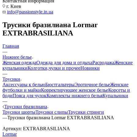
Контактная информация
г. Киев
info@passionstyle.in.ua
Трусики бразилиана Lormar
EXTRABRASILIANA
Главная
—
Нижнее белье
Женская одежда
Одежда для дома и отдыха
Расродажа
Женские
купальники
Колготки,чулки и прочее
Новинки
—
Трусики
Аксессуары к белью
Бюстгальтеры
Эротичное белье
Женские
футболки и майки
Корректирующее женское белье
Корсеты и
боди
Пояса для чулок
Комплекты нижнего белья
Купальники
—
Трусики бразилиана
Трусики шорты
Трусики слипы
Трусики стринги
—
Трусики бразилиана Lormar EXTRABRASILIANA
Артикул:
EXTRABRASILIANA
Lormar