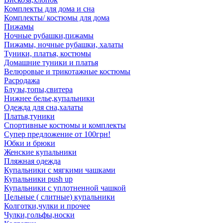
Комплекты для дома и сна
Комплекты/ костюмы для дома
Пижамы
Ночные рубашки,пижамы
Пижамы, ночные рубашки, халаты
Туники, платья, костюмы
Домашние туники и платья
Велюровые и трикотажные костюмы
Расродажа
Блузы,топы,свитера
Нижнее белье,купальники
Одежда для сна,халаты
Платья,туники
Спортивные костюмы и комплекты
Супер предложение от 100грн!
Юбки и брюки
Женские купальники
Пляжная одежда
Купальники с мягкими чашками
Купальники push up
Купальники с уплотненной чашкой
Цельные ( слитные) купальники
Колготки,чулки и прочее
Чулки,гольфы,носки