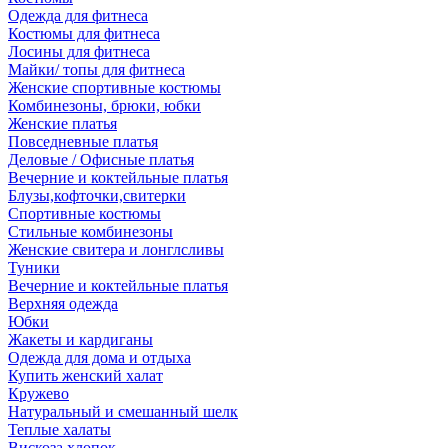
Одежда для фитнеса
Костюмы для фитнеса
Лосины для фитнеса
Майки/ топы для фитнеса
Женские спортивные костюмы
Комбинезоны, брюки, юбки
Женские платья
Повседневные платья
Деловые / Офисные платья
Вечерние и коктейльные платья
Блузы,кофточки,свитерки
Спортивные костюмы
Стильные комбинезоны
Женские свитера и лонглсливы
Туники
Вечерние и коктейльные платья
Верхняя одежда
Юбки
Жакеты и кардиганы
Одежда для дома и отдыха
Купить женский халат
Кружево
Натуральный и смешанный шелк
Теплые халаты
Вискоза,хлопок