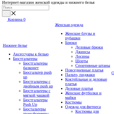
Интернет-магазин женской одежды и нижнего белья
Корзина
0
Женская одежда
Женские блузы и
рубашки
Брюки
Нижнее белье
Деловые брюки
Джинсы
Аксессуары к белью
Лосины
Бюстгальтеры
Шорты
Бюстгальтеры
Спортивные штаны
балконет
Повседневные платья
Бюсгальтер push
О
Пальто, пиджаки
up
Коктейльные и деловые
Бюстгальтеры с
платья
двойным push up
Деловые платья
Бюстгальтеры с
Женские футболки и
мягкой чашкой
майки
Бюстгальтеры
Костюмы
Push Up
Одежда для фитнеса
Бюстальтеры
Костюмы для
трансформеры