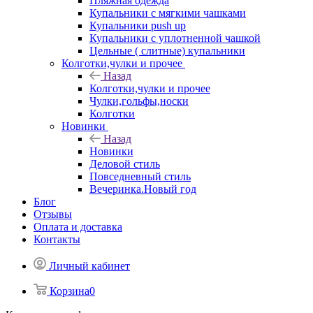
Пляжная одежда
Купальники с мягкими чашками
Купальники push up
Купальники с уплотненной чашкой
Цельные ( слитные) купальники
Колготки,чулки и прочее
Назад
Колготки,чулки и прочее
Чулки,гольфы,носки
Колготки
Новинки
Назад
Новинки
Деловой стиль
Повседневный стиль
Вечеринка.Новый год
Блог
Отзывы
Оплата и доставка
Контакты
Личный кабинет
Корзина
0