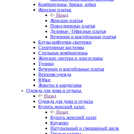
Комбинезоны, брюки, юбки
Женские платья
Назад
Женские платья
Повседневные платья
Деловые / Офисные платья
Вечерние и коктейльные платья
Блузы,кофточки,свитерки
Спортивные костюмы
Стильные комбинезоны
Женские свитера и лонглсливы
Туники
Вечерние и коктейльные платья
Верхняя одежда
Юбки
Жакеты и кардиганы
Одежда для дома и отдыха
Назад
Одежда для дома и отдыха
Купить женский халат
Назад
Купить женский халат
Кружево
Натуральный и смешанный шелк
Теплые халаты