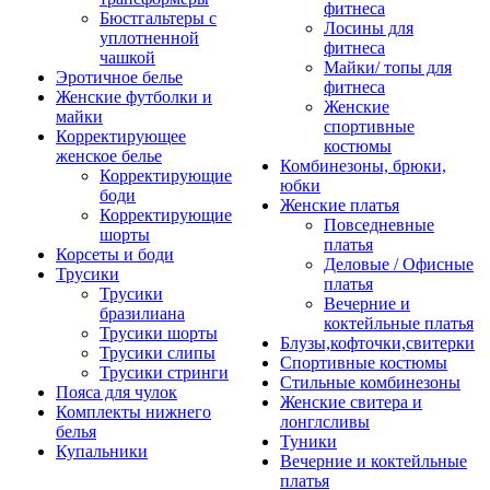
фитнеса
Бюстгальтеры с
Лосины для
уплотненной
фитнеса
чашкой
Майки/ топы для
Эротичное белье
фитнеса
Женские футболки и
Женские
майки
спортивные
Корректирующее
костюмы
женское белье
Комбинезоны, брюки,
Корректирующие
юбки
боди
Женские платья
Корректирующие
Повседневные
шорты
платья
Корсеты и боди
Деловые / Офисные
Трусики
платья
Трусики
Вечерние и
бразилиана
коктейльные платья
Трусики шорты
Блузы,кофточки,свитерки
Трусики слипы
Спортивные костюмы
Трусики стринги
Стильные комбинезоны
Пояса для чулок
Женские свитера и
Комплекты нижнего
лонглсливы
белья
Туники
Купальники
Вечерние и коктейльные
платья