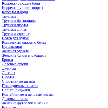
Корректирующие боди
Корректирующие шорты
Корсеты и боди
Трусики
Трусики бразилиана
Трусики шорты
Трусики слипы
Трусики стринги
Пояса для чулок
Комплекты нижнего белья
Купальники
Женская одежда
Женские блузы и рубашки
Брюки
Деловые брюки
Джинсы
Лосины
Шорты
Спортивные штаны
Повседневные платья
Пальто, пиджаки
Коктейльные и деловые платья
Деловые платья
Женские футболки и майки
Костюмы