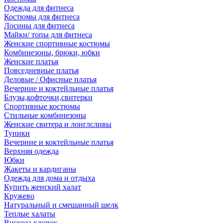
Одежда для фитнеса
Костюмы для фитнеса
Лосины для фитнеса
Майки/ топы для фитнеса
Женские спортивные костюмы
Комбинезоны, брюки, юбки
Женские платья
Повседневные платья
Деловые / Офисные платья
Вечерние и коктейльные платья
Блузы,кофточки,свитерки
Спортивные костюмы
Стильные комбинезоны
Женские свитера и лонглсливы
Туники
Вечерние и коктейльные платья
Верхняя одежда
Юбки
Жакеты и кардиганы
Одежда для дома и отдыха
Купить женский халат
Кружево
Натуральный и смешанный шелк
Теплые халаты
Вискоза,хлопок