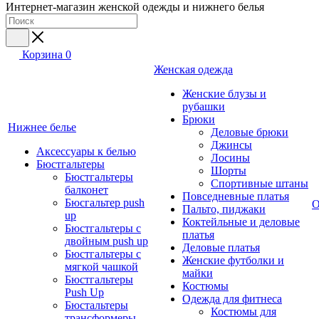
Интернет-магазин женской одежды и нижнего белья
Корзина
0
Женская одежда
Женские блузы и
рубашки
Брюки
Нижнее белье
Деловые брюки
Джинсы
Аксессуары к белью
Лосины
Бюстгальтеры
Шорты
Бюстгальтеры
Спортивные штаны
балконет
Повседневные платья
Бюсгальтер push
О
Пальто, пиджаки
up
Коктейльные и деловые
Бюстгальтеры с
платья
двойным push up
Деловые платья
Бюстгальтеры с
Женские футболки и
мягкой чашкой
майки
Бюстгальтеры
Костюмы
Push Up
Одежда для фитнеса
Бюстальтеры
Костюмы для
трансформеры