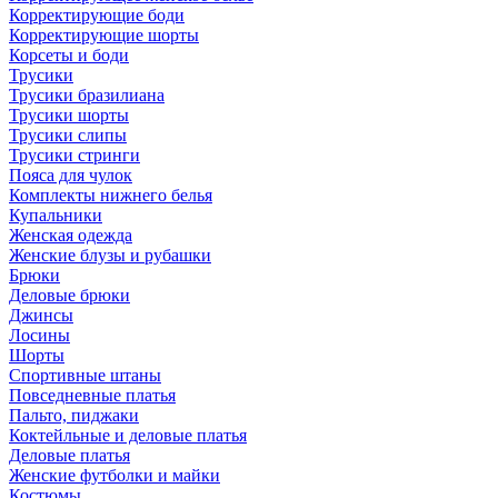
Корректирующие боди
Корректирующие шорты
Корсеты и боди
Трусики
Трусики бразилиана
Трусики шорты
Трусики слипы
Трусики стринги
Пояса для чулок
Комплекты нижнего белья
Купальники
Женская одежда
Женские блузы и рубашки
Брюки
Деловые брюки
Джинсы
Лосины
Шорты
Спортивные штаны
Повседневные платья
Пальто, пиджаки
Коктейльные и деловые платья
Деловые платья
Женские футболки и майки
Костюмы