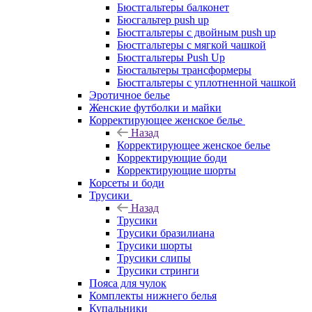
Бюстгальтеры балконет
Бюсгальтер push up
Бюстгальтеры с двойным push up
Бюстгальтеры с мягкой чашкой
Бюстгальтеры Push Up
Бюстальтеры трансформеры
Бюстгальтеры с уплотненной чашкой
Эротичное белье
Женские футболки и майки
Корректирующее женское белье
Назад
Корректирующее женское белье
Корректирующие боди
Корректирующие шорты
Корсеты и боди
Трусики
Назад
Трусики
Трусики бразилиана
Трусики шорты
Трусики слипы
Трусики стринги
Пояса для чулок
Комплекты нижнего белья
Купальники