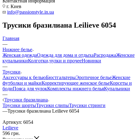
Контактная информация
г. Киев
info@passionstyle.in.ua
Трусики бразилиана Leilieve 6054
Главная
—
Нижнее белье
Женская одежда
Одежда для дома и отдыха
Расродажа
Женские
купальники
Колготки,чулки и прочее
Новинки
—
Трусики
Аксессуары к белью
Бюстгальтеры
Эротичное белье
Женские
футболки и майки
Корректирующее женское белье
Корсеты и
боди
Пояса для чулок
Комплекты нижнего белья
Купальники
—
Трусики бразилиана
Трусики шорты
Трусики слипы
Трусики стринги
—
Трусики бразилиана Leilieve 6054
Артикул:
6054
Leilieve
596
грн.