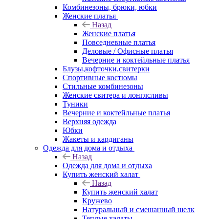
Комбинезоны, брюки, юбки
Женские платья
Назад
Женские платья
Повседневные платья
Деловые / Офисные платья
Вечерние и коктейльные платья
Блузы,кофточки,свитерки
Спортивные костюмы
Стильные комбинезоны
Женские свитера и лонглсливы
Туники
Вечерние и коктейльные платья
Верхняя одежда
Юбки
Жакеты и кардиганы
Одежда для дома и отдыха
Назад
Одежда для дома и отдыха
Купить женский халат
Назад
Купить женский халат
Кружево
Натуральный и смешанный шелк
Теплые халаты