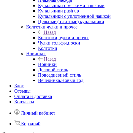
Пляжная одежда
Купальники с мягкими чашками
Купальники push up
Купальники с уплотненной чашкой
Цельные ( слитные) купальники
Колготки,чулки и прочее
Назад
Колготки,чулки и прочее
Чулки,гольфы,носки
Колготки
Новинки
Назад
Новинки
Деловой стиль
Повседневный стиль
Вечеринка.Новый год
Блог
Отзывы
Оплата и доставка
Контакты
Личный кабинет
Корзина
0