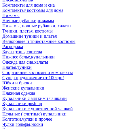
Комплекты для дома и сна
Комплекты/ костюмы для дома
Пижамы
Ночные рубашки,пижамы
Пижамы, ночные рубашки, халаты
Туники, платья, костюмы
Домашние туники и платья
Велюровые и трикотажные костюмы
Расродажа
Блузы,топы,свитера
Нижнее белье,купальники
Одежда для сна,халаты
Платья,туники
Спортивные костюмы и комплекты
Супер предложение от 100грн!
Юбки и брюки
Женские купальники
Пляжная одежда
Купальники с мягкими чашками
Купальники push up
Купальники с уплотненной чашкой
Цельные ( слитные) купальники
Колготки,чулки и прочее
Чулки,гольфы,носки