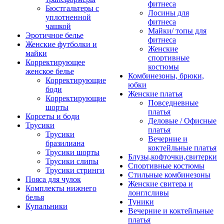
фитнеса
Бюстгальтеры с
Лосины для
уплотненной
фитнеса
чашкой
Майки/ топы для
Эротичное белье
фитнеса
Женские футболки и
Женские
майки
спортивные
Корректирующее
костюмы
женское белье
Комбинезоны, брюки,
Корректирующие
юбки
боди
Женские платья
Корректирующие
Повседневные
шорты
платья
Корсеты и боди
Деловые / Офисные
Трусики
платья
Трусики
Вечерние и
бразилиана
коктейльные платья
Трусики шорты
Блузы,кофточки,свитерки
Трусики слипы
Спортивные костюмы
Трусики стринги
Стильные комбинезоны
Пояса для чулок
Женские свитера и
Комплекты нижнего
лонглсливы
белья
Туники
Купальники
Вечерние и коктейльные
платья