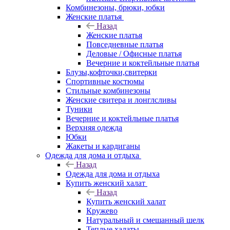
Комбинезоны, брюки, юбки
Женские платья
Назад
Женские платья
Повседневные платья
Деловые / Офисные платья
Вечерние и коктейльные платья
Блузы,кофточки,свитерки
Спортивные костюмы
Стильные комбинезоны
Женские свитера и лонглсливы
Туники
Вечерние и коктейльные платья
Верхняя одежда
Юбки
Жакеты и кардиганы
Одежда для дома и отдыха
Назад
Одежда для дома и отдыха
Купить женский халат
Назад
Купить женский халат
Кружево
Натуральный и смешанный шелк
Теплые халаты