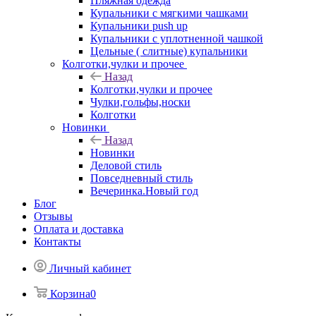
Пляжная одежда
Купальники с мягкими чашками
Купальники push up
Купальники с уплотненной чашкой
Цельные ( слитные) купальники
Колготки,чулки и прочее
Назад
Колготки,чулки и прочее
Чулки,гольфы,носки
Колготки
Новинки
Назад
Новинки
Деловой стиль
Повседневный стиль
Вечеринка.Новый год
Блог
Отзывы
Оплата и доставка
Контакты
Личный кабинет
Корзина
0