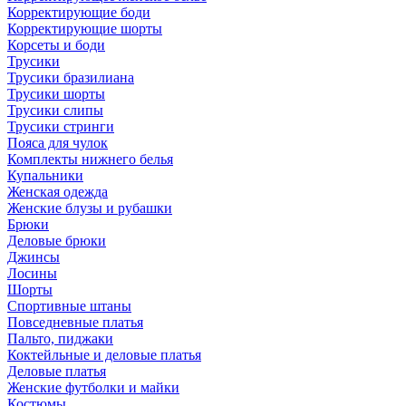
Корректирующие боди
Корректирующие шорты
Корсеты и боди
Трусики
Трусики бразилиана
Трусики шорты
Трусики слипы
Трусики стринги
Пояса для чулок
Комплекты нижнего белья
Купальники
Женская одежда
Женские блузы и рубашки
Брюки
Деловые брюки
Джинсы
Лосины
Шорты
Спортивные штаны
Повседневные платья
Пальто, пиджаки
Коктейльные и деловые платья
Деловые платья
Женские футболки и майки
Костюмы