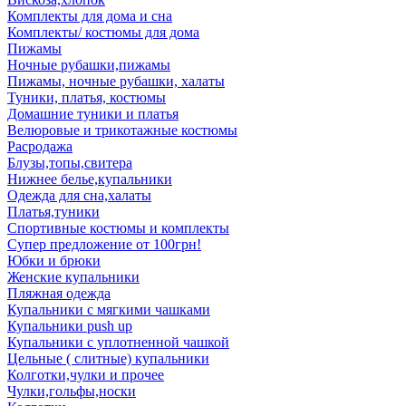
Комплекты для дома и сна
Комплекты/ костюмы для дома
Пижамы
Ночные рубашки,пижамы
Пижамы, ночные рубашки, халаты
Туники, платья, костюмы
Домашние туники и платья
Велюровые и трикотажные костюмы
Расродажа
Блузы,топы,свитера
Нижнее белье,купальники
Одежда для сна,халаты
Платья,туники
Спортивные костюмы и комплекты
Супер предложение от 100грн!
Юбки и брюки
Женские купальники
Пляжная одежда
Купальники с мягкими чашками
Купальники push up
Купальники с уплотненной чашкой
Цельные ( слитные) купальники
Колготки,чулки и прочее
Чулки,гольфы,носки