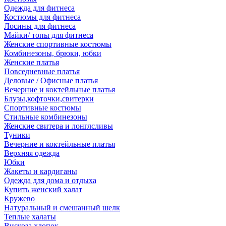
Одежда для фитнеса
Костюмы для фитнеса
Лосины для фитнеса
Майки/ топы для фитнеса
Женские спортивные костюмы
Комбинезоны, брюки, юбки
Женские платья
Повседневные платья
Деловые / Офисные платья
Вечерние и коктейльные платья
Блузы,кофточки,свитерки
Спортивные костюмы
Стильные комбинезоны
Женские свитера и лонглсливы
Туники
Вечерние и коктейльные платья
Верхняя одежда
Юбки
Жакеты и кардиганы
Одежда для дома и отдыха
Купить женский халат
Кружево
Натуральный и смешанный шелк
Теплые халаты
Вискоза,хлопок