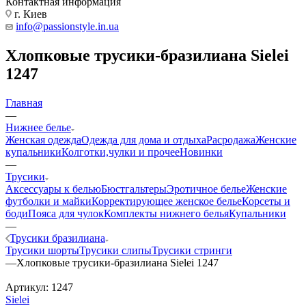
Контактная информация
г. Киев
info@passionstyle.in.ua
Хлопковые трусики-бразилиана Sielei
1247
Главная
—
Нижнее белье
Женская одежда
Одежда для дома и отдыха
Расродажа
Женские
купальники
Колготки,чулки и прочее
Новинки
—
Трусики
Аксессуары к белью
Бюстгальтеры
Эротичное белье
Женские
футболки и майки
Корректирующее женское белье
Корсеты и
боди
Пояса для чулок
Комплекты нижнего белья
Купальники
—
Трусики бразилиана
Трусики шорты
Трусики слипы
Трусики стринги
—
Хлопковые трусики-бразилиана Sielei 1247
Артикул:
1247
Sielei