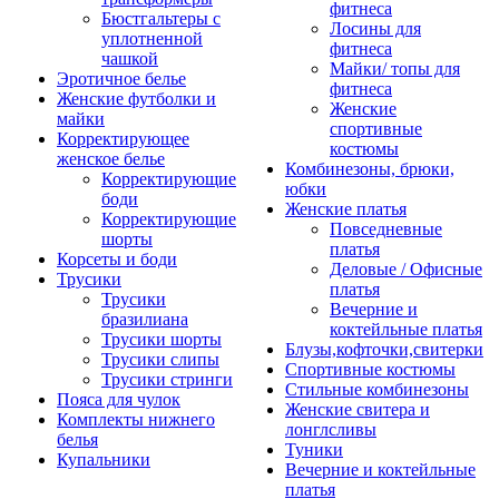
фитнеса
Бюстгальтеры с
Лосины для
уплотненной
фитнеса
чашкой
Майки/ топы для
Эротичное белье
фитнеса
Женские футболки и
Женские
майки
спортивные
Корректирующее
костюмы
женское белье
Комбинезоны, брюки,
Корректирующие
юбки
боди
Женские платья
Корректирующие
Повседневные
шорты
платья
Корсеты и боди
Деловые / Офисные
Трусики
платья
Трусики
Вечерние и
бразилиана
коктейльные платья
Трусики шорты
Блузы,кофточки,свитерки
Трусики слипы
Спортивные костюмы
Трусики стринги
Стильные комбинезоны
Пояса для чулок
Женские свитера и
Комплекты нижнего
лонглсливы
белья
Туники
Купальники
Вечерние и коктейльные
платья