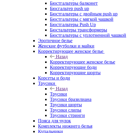
Бюстгальтеры балконет
Бюсгальтер push up
Бюстгальтеры с двойным push up
Бюстгальтеры с мягкой чашкой
Бюстгальтеры Push Up
Бюстальтеры трансформеры
Бюстгальтеры с уплотненной чашкой
Эротичное белье
Женские футболки и майки
Корректирующее женское белье
Назад
Корректирующее женское белье
Корректирующие боди
Корректирующие шорты
Корсеты и боди
Трусики
Назад
Трусики
Трусики бразилиана
Трусики шорты
Трусики слипы
Трусики стринги
Пояса для чулок
Комплекты нижнего белья
Купальники