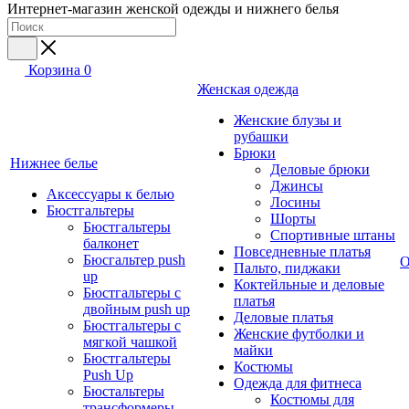
Интернет-магазин женской одежды и нижнего белья
Корзина
0
Женская одежда
Женские блузы и
рубашки
Брюки
Нижнее белье
Деловые брюки
Джинсы
Аксессуары к белью
Лосины
Бюстгальтеры
Шорты
Бюстгальтеры
Спортивные штаны
балконет
Повседневные платья
Бюсгальтер push
О
Пальто, пиджаки
up
Коктейльные и деловые
Бюстгальтеры с
платья
двойным push up
Деловые платья
Бюстгальтеры с
Женские футболки и
мягкой чашкой
майки
Бюстгальтеры
Костюмы
Push Up
Одежда для фитнеса
Бюстальтеры
Костюмы для
трансформеры