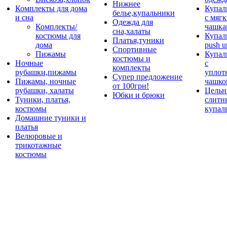
Нижнее
Комплекты для дома
Купал
белье,купальники
и сна
с мяг
Одежда для
Комплекты/
чашка
сна,халаты
костюмы для
Купал
Платья,туники
дома
push u
Спортивные
Пижамы
Купал
костюмы и
Ночные
с
комплекты
рубашки,пижамы
уплот
Супер предложение
Пижамы, ночные
чашко
от 100грн!
рубашки, халаты
Цельн
Юбки и брюки
Туники, платья,
слитн
костюмы
купал
Домашние туники и
платья
Велюровые и
трикотажные
костюмы