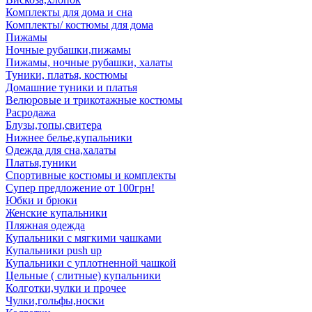
Комплекты для дома и сна
Комплекты/ костюмы для дома
Пижамы
Ночные рубашки,пижамы
Пижамы, ночные рубашки, халаты
Туники, платья, костюмы
Домашние туники и платья
Велюровые и трикотажные костюмы
Расродажа
Блузы,топы,свитера
Нижнее белье,купальники
Одежда для сна,халаты
Платья,туники
Спортивные костюмы и комплекты
Супер предложение от 100грн!
Юбки и брюки
Женские купальники
Пляжная одежда
Купальники с мягкими чашками
Купальники push up
Купальники с уплотненной чашкой
Цельные ( слитные) купальники
Колготки,чулки и прочее
Чулки,гольфы,носки