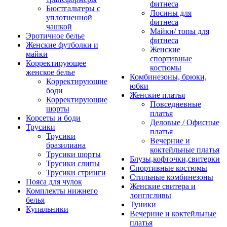
фитнеса
Бюстгальтеры с
Лосины для
уплотненной
фитнеса
чашкой
Майки/ топы для
Эротичное белье
фитнеса
Женские футболки и
Женские
майки
спортивные
Корректирующее
костюмы
женское белье
Комбинезоны, брюки,
Корректирующие
юбки
боди
Женские платья
Корректирующие
Повседневные
шорты
платья
Корсеты и боди
Деловые / Офисные
Трусики
платья
Трусики
Вечерние и
бразилиана
коктейльные платья
Трусики шорты
Блузы,кофточки,свитерки
Трусики слипы
Спортивные костюмы
Трусики стринги
Стильные комбинезоны
Пояса для чулок
Женские свитера и
Комплекты нижнего
лонглсливы
белья
Туники
Купальники
Вечерние и коктейльные
платья