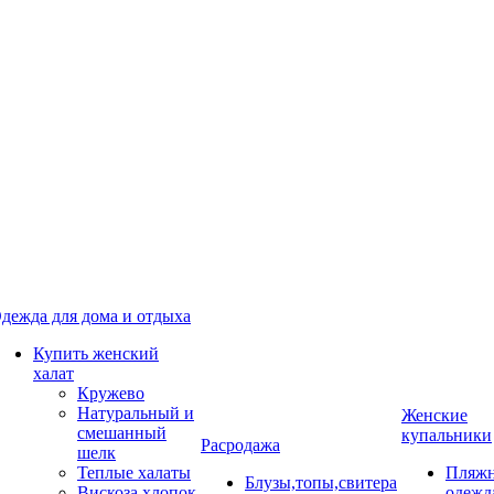
дежда для дома и отдыха
Купить женский
халат
Кружево
Натуральный и
Женские
смешанный
купальники
Расродажа
шелк
Теплые халаты
Пляжн
Блузы,топы,свитера
Вискоза,хлопок
одежд