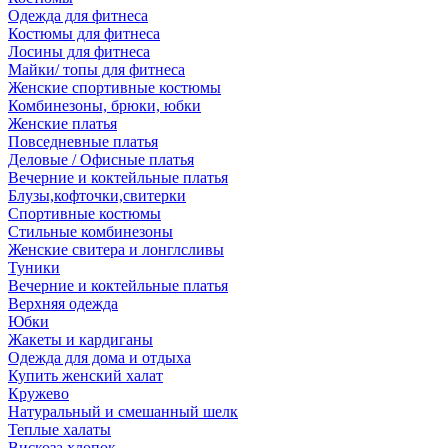
Одежда для фитнеса
Костюмы для фитнеса
Лосины для фитнеса
Майки/ топы для фитнеса
Женские спортивные костюмы
Комбинезоны, брюки, юбки
Женские платья
Повседневные платья
Деловые / Офисные платья
Вечерние и коктейльные платья
Блузы,кофточки,свитерки
Спортивные костюмы
Стильные комбинезоны
Женские свитера и лонглсливы
Туники
Вечерние и коктейльные платья
Верхняя одежда
Юбки
Жакеты и кардиганы
Одежда для дома и отдыха
Купить женский халат
Кружево
Натуральный и смешанный шелк
Теплые халаты
Вискоза,хлопок