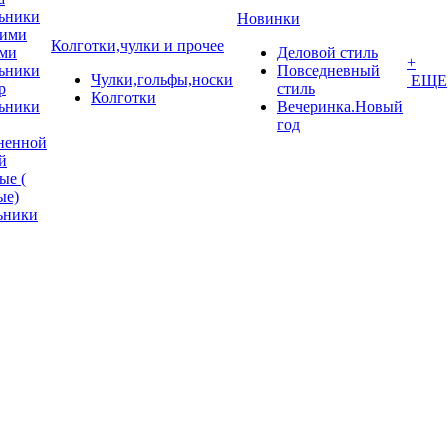
ьники
Новинки
кими
Колготки,чулки и прочее
ми
Деловой стиль
+
ьники
Повседневный
Чулки,гольфы,носки
ЕЩЕ
p
стиль
Колготки
ьники
Вечеринка.Новый
год
ненной
й
ые (
ые)
ьники