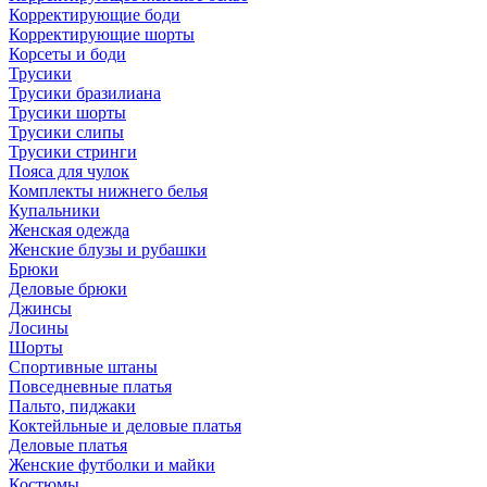
Корректирующие боди
Корректирующие шорты
Корсеты и боди
Трусики
Трусики бразилиана
Трусики шорты
Трусики слипы
Трусики стринги
Пояса для чулок
Комплекты нижнего белья
Купальники
Женская одежда
Женские блузы и рубашки
Брюки
Деловые брюки
Джинсы
Лосины
Шорты
Спортивные штаны
Повседневные платья
Пальто, пиджаки
Коктейльные и деловые платья
Деловые платья
Женские футболки и майки
Костюмы