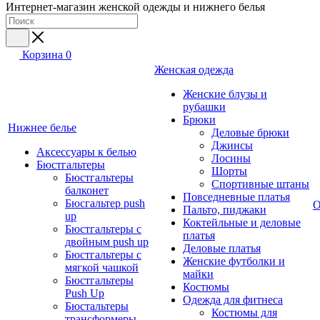
Интернет-магазин женской одежды и нижнего белья
Корзина
0
Женская одежда
Женские блузы и
рубашки
Брюки
Нижнее белье
Деловые брюки
Джинсы
Аксессуары к белью
Лосины
Бюстгальтеры
Шорты
Бюстгальтеры
Спортивные штаны
балконет
Повседневные платья
Бюсгальтер push
О
Пальто, пиджаки
up
Коктейльные и деловые
Бюстгальтеры с
платья
двойным push up
Деловые платья
Бюстгальтеры с
Женские футболки и
мягкой чашкой
майки
Бюстгальтеры
Костюмы
Push Up
Одежда для фитнеса
Бюстальтеры
Костюмы для
трансформеры