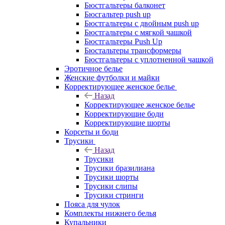
Бюстгальтеры балконет
Бюсгальтер push up
Бюстгальтеры с двойным push up
Бюстгальтеры с мягкой чашкой
Бюстгальтеры Push Up
Бюстальтеры трансформеры
Бюстгальтеры с уплотненной чашкой
Эротичное белье
Женские футболки и майки
Корректирующее женское белье
Назад
Корректирующее женское белье
Корректирующие боди
Корректирующие шорты
Корсеты и боди
Трусики
Назад
Трусики
Трусики бразилиана
Трусики шорты
Трусики слипы
Трусики стринги
Пояса для чулок
Комплекты нижнего белья
Купальники