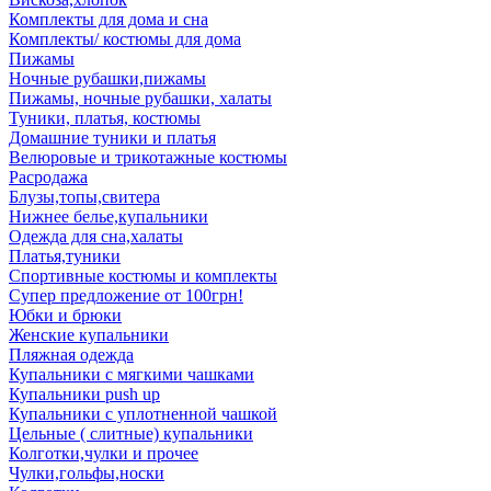
Комплекты для дома и сна
Комплекты/ костюмы для дома
Пижамы
Ночные рубашки,пижамы
Пижамы, ночные рубашки, халаты
Туники, платья, костюмы
Домашние туники и платья
Велюровые и трикотажные костюмы
Расродажа
Блузы,топы,свитера
Нижнее белье,купальники
Одежда для сна,халаты
Платья,туники
Спортивные костюмы и комплекты
Супер предложение от 100грн!
Юбки и брюки
Женские купальники
Пляжная одежда
Купальники с мягкими чашками
Купальники push up
Купальники с уплотненной чашкой
Цельные ( слитные) купальники
Колготки,чулки и прочее
Чулки,гольфы,носки