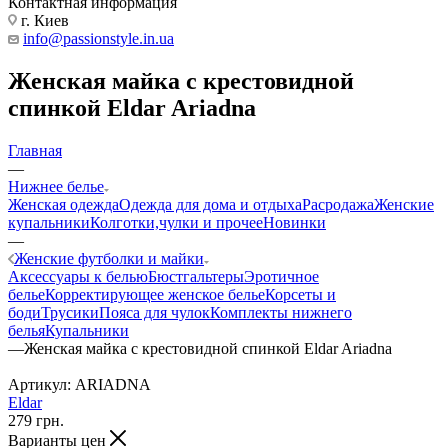
Контактная информация
г. Киев
info@passionstyle.in.ua
Женская майка с крестовидной
спинкой Eldar Ariadna
Главная
—
Нижнее белье
Женская одежда
Одежда для дома и отдыха
Расродажа
Женские
купальники
Колготки,чулки и прочее
Новинки
—
Женские футболки и майки
Аксессуары к белью
Бюстгальтеры
Эротичное
белье
Корректирующее женское белье
Корсеты и
боди
Трусики
Пояса для чулок
Комплекты нижнего
белья
Купальники
—
Женская майка с крестовидной спинкой Eldar Ariadna
Артикул:
ARIADNA
Eldar
279
грн.
Варианты цен