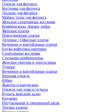
Одежда для фитнеса
Костюмы для фитнеса
Лосины для фитнеса
Майки/ топы для фитнеса
Женские спортивные костюмы
Комбинезоны, брюки, юбки
Женские платья
Повседневные платья
Деловые / Офисные платья
Вечерние и коктейльные платья
Блузы,кофточки,свитерки
Спортивные костюмы
Стильные комбинезоны
Женские свитера и лонглсливы
Туники
Вечерние и коктейльные платья
Верхняя одежда
Юбки
Жакеты и кардиганы
Одежда для дома и отдыха
Купить женский халат
Кружево
Натуральный и смешанный шелк
Теплые халаты
Вискоза,хлопок