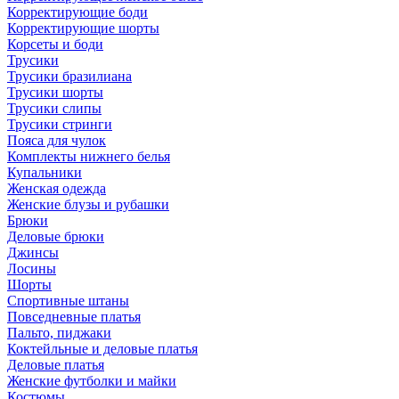
Корректирующие боди
Корректирующие шорты
Корсеты и боди
Трусики
Трусики бразилиана
Трусики шорты
Трусики слипы
Трусики стринги
Пояса для чулок
Комплекты нижнего белья
Купальники
Женская одежда
Женские блузы и рубашки
Брюки
Деловые брюки
Джинсы
Лосины
Шорты
Спортивные штаны
Повседневные платья
Пальто, пиджаки
Коктейльные и деловые платья
Деловые платья
Женские футболки и майки
Костюмы