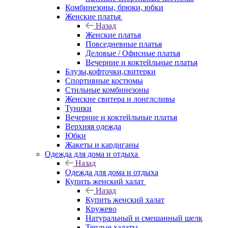
Комбинезоны, брюки, юбки
Женские платья
Назад
Женские платья
Повседневные платья
Деловые / Офисные платья
Вечерние и коктейльные платья
Блузы,кофточки,свитерки
Спортивные костюмы
Стильные комбинезоны
Женские свитера и лонглсливы
Туники
Вечерние и коктейльные платья
Верхняя одежда
Юбки
Жакеты и кардиганы
Одежда для дома и отдыха
Назад
Одежда для дома и отдыха
Купить женский халат
Назад
Купить женский халат
Кружево
Натуральный и смешанный шелк
Теплые халаты