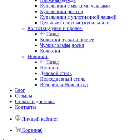
Пляжная одежда
Купальники с мягкими чашками
Купальники push up
Купальники с уплотненной чашкой
Цельные ( слитные) купальники
Колготки,чулки и прочее
Назад
Колготки,чулки и прочее
Чулки,гольфы,носки
Колготки
Новинки
Назад
Новинки
Деловой стиль
Повседневный стиль
Вечеринка.Новый год
Блог
Отзывы
Оплата и доставка
Контакты
Личный кабинет
Корзина
0