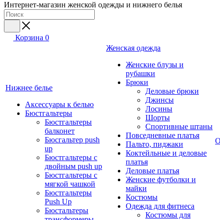
Интернет-магазин женской одежды и нижнего белья
Корзина
0
Женская одежда
Женские блузы и
рубашки
Брюки
Нижнее белье
Деловые брюки
Джинсы
Аксессуары к белью
Лосины
Бюстгальтеры
Шорты
Бюстгальтеры
Спортивные штаны
балконет
Повседневные платья
Бюсгальтер push
О
Пальто, пиджаки
up
Коктейльные и деловые
Бюстгальтеры с
платья
двойным push up
Деловые платья
Бюстгальтеры с
Женские футболки и
мягкой чашкой
майки
Бюстгальтеры
Костюмы
Push Up
Одежда для фитнеса
Бюстальтеры
Костюмы для
трансформеры