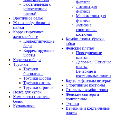
фитнеса
Бюстгальтеры с
Лосины для
уплотненной
фитнеса
чашкой
Майки/ топы для
Эротичное белье
фитнеса
Женские футболки и
Женские
майки
спортивные
Корректирующее
костюмы
женское белье
Комбинезоны, брюки,
Корректирующие
юбки
боди
Женские платья
Корректирующие
Повседневные
шорты
платья
Корсеты и боди
Деловые / Офисные
Трусики
платья
Трусики
Вечерние и
бразилиана
коктейльные платья
Трусики шорты
Блузы,кофточки,свитерки
Трусики слипы
Спортивные костюмы
Трусики стринги
Стильные комбинезоны
Пояса для чулок
Женские свитера и
Комплекты нижнего
лонглсливы
белья
Туники
Купальники
Вечерние и коктейльные
платья