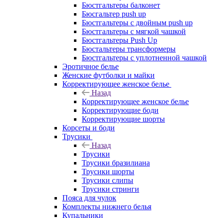
Бюстгальтеры балконет
Бюсгальтер push up
Бюстгальтеры с двойным push up
Бюстгальтеры с мягкой чашкой
Бюстгальтеры Push Up
Бюстальтеры трансформеры
Бюстгальтеры с уплотненной чашкой
Эротичное белье
Женские футболки и майки
Корректирующее женское белье
Назад
Корректирующее женское белье
Корректирующие боди
Корректирующие шорты
Корсеты и боди
Трусики
Назад
Трусики
Трусики бразилиана
Трусики шорты
Трусики слипы
Трусики стринги
Пояса для чулок
Комплекты нижнего белья
Купальники