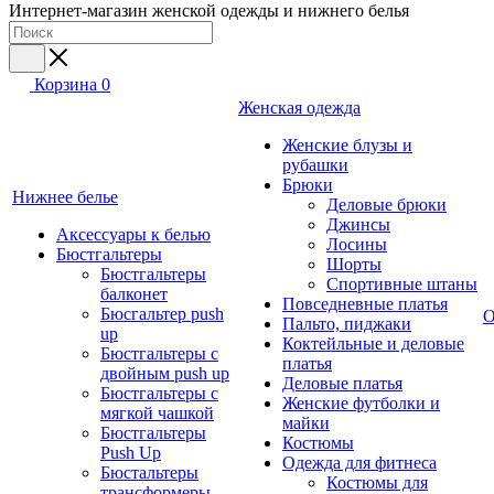
Интернет-магазин женской одежды и нижнего белья
Корзина
0
Женская одежда
Женские блузы и
рубашки
Брюки
Нижнее белье
Деловые брюки
Джинсы
Аксессуары к белью
Лосины
Бюстгальтеры
Шорты
Бюстгальтеры
Спортивные штаны
балконет
Повседневные платья
Бюсгальтер push
О
Пальто, пиджаки
up
Коктейльные и деловые
Бюстгальтеры с
платья
двойным push up
Деловые платья
Бюстгальтеры с
Женские футболки и
мягкой чашкой
майки
Бюстгальтеры
Костюмы
Push Up
Одежда для фитнеса
Бюстальтеры
Костюмы для
трансформеры