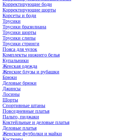
Корректирующие боди
Корректирующие шорты
Корсеты и боди
Трусики
Трусики бразилиана
Трусики шорты
Трусики слипы
Трусики стринги
Пояса для чулок
Комплекты нижнего белья
Купальники
Женская одежда
Женские блузы и рубашки
Брюки
Деловые брюки
Джинсы
Лосины
Шорты
Спортивные штаны
Повседневные платья
Пальто, пиджаки
Коктейльные и деловые платья
Деловые платья
Женские футболки и майки
Костюмы