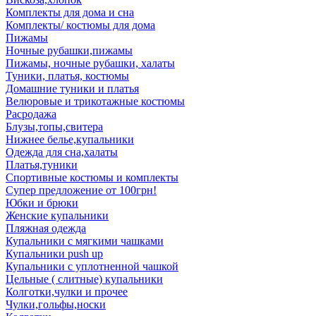
Комплекты для дома и сна
Комплекты/ костюмы для дома
Пижамы
Ночные рубашки,пижамы
Пижамы, ночные рубашки, халаты
Туники, платья, костюмы
Домашние туники и платья
Велюровые и трикотажные костюмы
Расродажа
Блузы,топы,свитера
Нижнее белье,купальники
Одежда для сна,халаты
Платья,туники
Спортивные костюмы и комплекты
Супер предложение от 100грн!
Юбки и брюки
Женские купальники
Пляжная одежда
Купальники с мягкими чашками
Купальники push up
Купальники с уплотненной чашкой
Цельные ( слитные) купальники
Колготки,чулки и прочее
Чулки,гольфы,носки