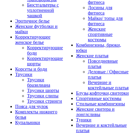
фитнеса
Бюстгальтеры с
Лосины для
уплотненной
фитнеса
чашкой
Майки/ топы для
Эротичное белье
фитнеса
Женские футболки и
Женские
майки
спортивные
Корректирующее
костюмы
женское белье
Комбинезоны, брюки,
Корректирующие
юбки
боди
Женские платья
Корректирующие
Повседневные
шорты
платья
Корсеты и боди
Деловые / Офисные
Трусики
платья
Трусики
Вечерние и
бразилиана
коктейльные платья
Трусики шорты
Блузы,кофточки,свитерки
Трусики слипы
Спортивные костюмы
Трусики стринги
Стильные комбинезоны
Пояса для чулок
Женские свитера и
Комплекты нижнего
лонглсливы
белья
Туники
Купальники
Вечерние и коктейльные
платья