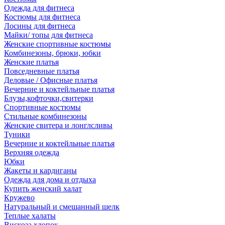
Одежда для фитнеса
Костюмы для фитнеса
Лосины для фитнеса
Майки/ топы для фитнеса
Женские спортивные костюмы
Комбинезоны, брюки, юбки
Женские платья
Повседневные платья
Деловые / Офисные платья
Вечерние и коктейльные платья
Блузы,кофточки,свитерки
Спортивные костюмы
Стильные комбинезоны
Женские свитера и лонглсливы
Туники
Вечерние и коктейльные платья
Верхняя одежда
Юбки
Жакеты и кардиганы
Одежда для дома и отдыха
Купить женский халат
Кружево
Натуральный и смешанный шелк
Теплые халаты
Вискоза,хлопок