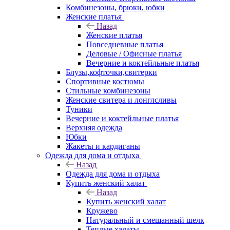
Комбинезоны, брюки, юбки
Женские платья
Назад
Женские платья
Повседневные платья
Деловые / Офисные платья
Вечерние и коктейльные платья
Блузы,кофточки,свитерки
Спортивные костюмы
Стильные комбинезоны
Женские свитера и лонглсливы
Туники
Вечерние и коктейльные платья
Верхняя одежда
Юбки
Жакеты и кардиганы
Одежда для дома и отдыха
Назад
Одежда для дома и отдыха
Купить женский халат
Назад
Купить женский халат
Кружево
Натуральный и смешанный шелк
Теплые халаты