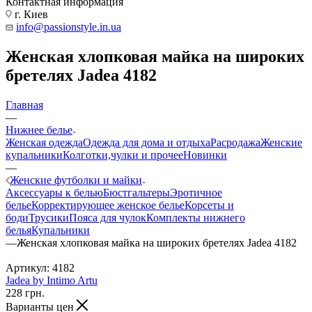
Контактная информация
г. Киев
info@passionstyle.in.ua
Женская хлопковая майка на широких
бретелях Jadea 4182
Главная
—
Нижнее белье
Женская одежда
Одежда для дома и отдыха
Расродажа
Женские
купальники
Колготки,чулки и прочее
Новинки
—
Женские футболки и майки
Аксессуары к белью
Бюстгальтеры
Эротичное
белье
Корректирующее женское белье
Корсеты и
боди
Трусики
Пояса для чулок
Комплекты нижнего
белья
Купальники
—
Женская хлопковая майка на широких бретелях Jadea 4182
Артикул:
4182
Jadea by Intimo Artu
228
грн.
Варианты цен