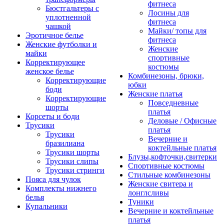
фитнеса
Бюстгальтеры с
Лосины для
уплотненной
фитнеса
чашкой
Майки/ топы для
Эротичное белье
фитнеса
Женские футболки и
Женские
майки
спортивные
Корректирующее
костюмы
женское белье
Комбинезоны, брюки,
Корректирующие
юбки
боди
Женские платья
Корректирующие
Повседневные
шорты
платья
Корсеты и боди
Деловые / Офисные
Трусики
платья
Трусики
Вечерние и
бразилиана
коктейльные платья
Трусики шорты
Блузы,кофточки,свитерки
Трусики слипы
Спортивные костюмы
Трусики стринги
Стильные комбинезоны
Пояса для чулок
Женские свитера и
Комплекты нижнего
лонглсливы
белья
Туники
Купальники
Вечерние и коктейльные
платья