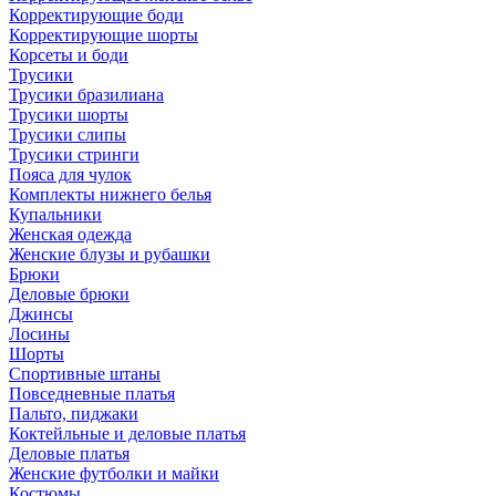
Корректирующие боди
Корректирующие шорты
Корсеты и боди
Трусики
Трусики бразилиана
Трусики шорты
Трусики слипы
Трусики стринги
Пояса для чулок
Комплекты нижнего белья
Купальники
Женская одежда
Женские блузы и рубашки
Брюки
Деловые брюки
Джинсы
Лосины
Шорты
Спортивные штаны
Повседневные платья
Пальто, пиджаки
Коктейльные и деловые платья
Деловые платья
Женские футболки и майки
Костюмы