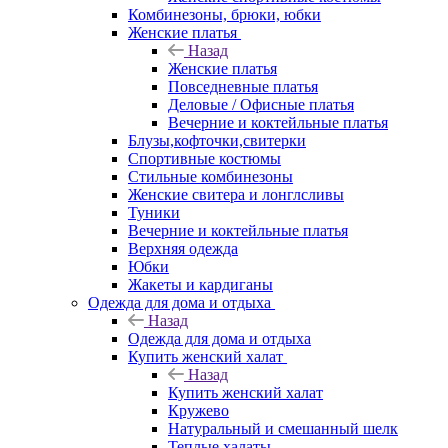
Комбинезоны, брюки, юбки
Женские платья
Назад
Женские платья
Повседневные платья
Деловые / Офисные платья
Вечерние и коктейльные платья
Блузы,кофточки,свитерки
Спортивные костюмы
Стильные комбинезоны
Женские свитера и лонглсливы
Туники
Вечерние и коктейльные платья
Верхняя одежда
Юбки
Жакеты и кардиганы
Одежда для дома и отдыха
Назад
Одежда для дома и отдыха
Купить женский халат
Назад
Купить женский халат
Кружево
Натуральный и смешанный шелк
Теплые халаты