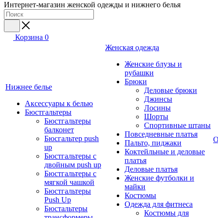
Интернет-магазин женской одежды и нижнего белья
Корзина
0
Женская одежда
Женские блузы и
рубашки
Брюки
Нижнее белье
Деловые брюки
Джинсы
Аксессуары к белью
Лосины
Бюстгальтеры
Шорты
Бюстгальтеры
Спортивные штаны
балконет
Повседневные платья
Бюсгальтер push
О
Пальто, пиджаки
up
Коктейльные и деловые
Бюстгальтеры с
платья
двойным push up
Деловые платья
Бюстгальтеры с
Женские футболки и
мягкой чашкой
майки
Бюстгальтеры
Костюмы
Push Up
Одежда для фитнеса
Бюстальтеры
Костюмы для
трансформеры