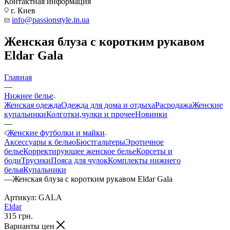
Контактная информация
г. Киев
info@passionstyle.in.ua
Женская блуза с коротким рукавом
Eldar Gala
Главная
—
Нижнее белье
Женская одежда
Одежда для дома и отдыха
Расродажа
Женские
купальники
Колготки,чулки и прочее
Новинки
—
Женские футболки и майки
Аксессуары к белью
Бюстгальтеры
Эротичное
белье
Корректирующее женское белье
Корсеты и
боди
Трусики
Пояса для чулок
Комплекты нижнего
белья
Купальники
—
Женская блуза с коротким рукавом Eldar Gala
Артикул:
GALA
Eldar
315
грн.
Варианты цен