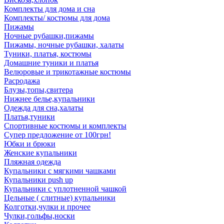
Комплекты для дома и сна
Комплекты/ костюмы для дома
Пижамы
Ночные рубашки,пижамы
Пижамы, ночные рубашки, халаты
Туники, платья, костюмы
Домашние туники и платья
Велюровые и трикотажные костюмы
Расродажа
Блузы,топы,свитера
Нижнее белье,купальники
Одежда для сна,халаты
Платья,туники
Спортивные костюмы и комплекты
Супер предложение от 100грн!
Юбки и брюки
Женские купальники
Пляжная одежда
Купальники с мягкими чашками
Купальники push up
Купальники с уплотненной чашкой
Цельные ( слитные) купальники
Колготки,чулки и прочее
Чулки,гольфы,носки