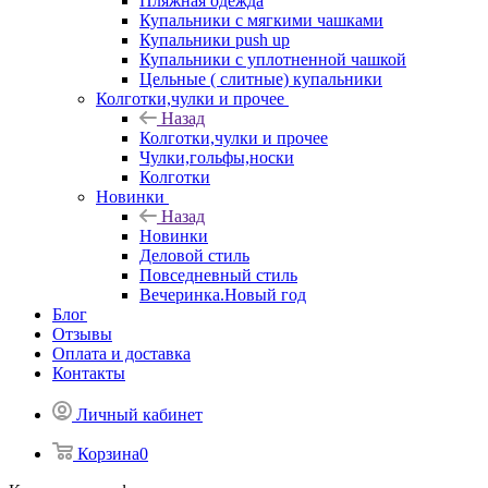
Пляжная одежда
Купальники с мягкими чашками
Купальники push up
Купальники с уплотненной чашкой
Цельные ( слитные) купальники
Колготки,чулки и прочее
Назад
Колготки,чулки и прочее
Чулки,гольфы,носки
Колготки
Новинки
Назад
Новинки
Деловой стиль
Повседневный стиль
Вечеринка.Новый год
Блог
Отзывы
Оплата и доставка
Контакты
Личный кабинет
Корзина
0