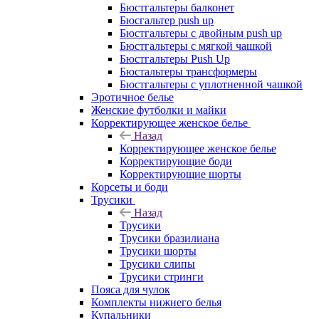
Бюстгальтеры балконет
Бюсгальтер push up
Бюстгальтеры с двойным push up
Бюстгальтеры с мягкой чашкой
Бюстгальтеры Push Up
Бюстальтеры трансформеры
Бюстгальтеры с уплотненной чашкой
Эротичное белье
Женские футболки и майки
Корректирующее женское белье
Назад
Корректирующее женское белье
Корректирующие боди
Корректирующие шорты
Корсеты и боди
Трусики
Назад
Трусики
Трусики бразилиана
Трусики шорты
Трусики слипы
Трусики стринги
Пояса для чулок
Комплекты нижнего белья
Купальники