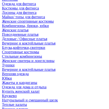
Одежда для фитнеса
Костюмы для фитнеса
Лосины для фитнеса
Майки/ топы для фитнеса
Женские спортивные костюмы
Комбинезоны, брюки, юбки
Женские платья
Повседневные платья
Деловые / Офисные платья
Вечерние и коктейльные платья
Блузы,кофточки,свитерки
Спортивные костюмы
Стильные комбинезоны
Женские свитера и лонглсливы
Туники
Вечерние и коктейльные платья
Верхняя одежда
Юбки
Жакеты и кардиганы
Одежда для дома и отдыха
Купить женский халат
Кружево
Натуральный и смешанный шелк
Теплые халаты
Вискоза,хлопок