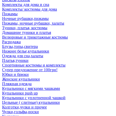
Комплекты для дома и сна
Комплекты/ костюмы для дома
Пижамы
Ночные рубашки,пижамы
Пижамы, ночные рубашки, халаты
Туники, платья, костюмы
Домашние туники и платья
Велюровые и трикотажные костюмы
Расродажа
Блузы,топы,свитера
Нижнее белье,купальники
Одежда для сна,халаты
Платья,туники
Спортивные костюмы и комплекты
Супер предложение от 100грн!
Юбки и брюки
Женские купальники
Пляжная одежда
Купальники с мягкими чашками
Купальники push up
Купальники с уплотненной чашкой
Цельные ( слитные) купальники
Колготки,чулки и прочее
Чулки,гольфы,носки