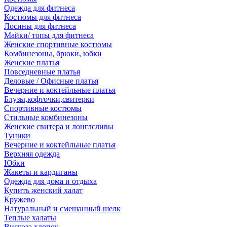
Одежда для фитнеса
Костюмы для фитнеса
Лосины для фитнеса
Майки/ топы для фитнеса
Женские спортивные костюмы
Комбинезоны, брюки, юбки
Женские платья
Повседневные платья
Деловые / Офисные платья
Вечерние и коктейльные платья
Блузы,кофточки,свитерки
Спортивные костюмы
Стильные комбинезоны
Женские свитера и лонглсливы
Туники
Вечерние и коктейльные платья
Верхняя одежда
Юбки
Жакеты и кардиганы
Одежда для дома и отдыха
Купить женский халат
Кружево
Натуральный и смешанный шелк
Теплые халаты
Вискоза,хлопок