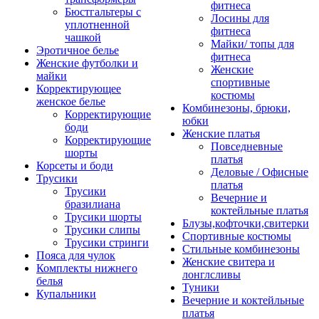
фитнеса
Бюстгальтеры с
Лосины для
уплотненной
фитнеса
чашкой
Майки/ топы для
Эротичное белье
фитнеса
Женские футболки и
Женские
майки
спортивные
Корректирующее
костюмы
женское белье
Комбинезоны, брюки,
Корректирующие
юбки
боди
Женские платья
Корректирующие
Повседневные
шорты
платья
Корсеты и боди
Деловые / Офисные
Трусики
платья
Трусики
Вечерние и
бразилиана
коктейльные платья
Трусики шорты
Блузы,кофточки,свитерки
Трусики слипы
Спортивные костюмы
Трусики стринги
Стильные комбинезоны
Пояса для чулок
Женские свитера и
Комплекты нижнего
лонглсливы
белья
Туники
Купальники
Вечерние и коктейльные
платья