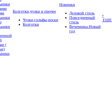
ьники
Новинки
кими
Колготки,чулки и прочее
ми
Деловой стиль
+
ьники
Повседневный
Чулки,гольфы,носки
ЕЩЕ
p
стиль
Колготки
ьники
Вечеринка.Новый
год
ненной
й
ые (
ые)
ьники