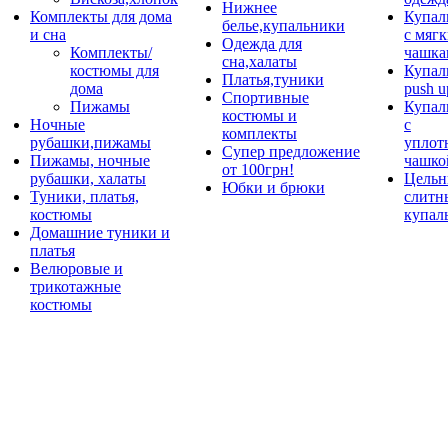
Нижнее
Комплекты для дома
Купал
белье,купальники
и сна
с мяг
Одежда для
Комплекты/
чашка
сна,халаты
костюмы для
Купал
Платья,туники
дома
push u
Спортивные
Пижамы
Купал
костюмы и
Ночные
с
комплекты
рубашки,пижамы
уплот
Супер предложение
Пижамы, ночные
чашко
от 100грн!
рубашки, халаты
Цельн
Юбки и брюки
Туники, платья,
слитн
костюмы
купал
Домашние туники и
платья
Велюровые и
трикотажные
костюмы