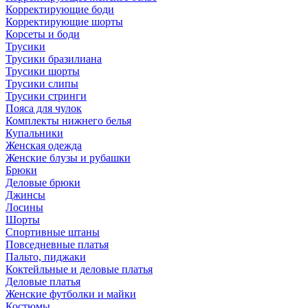
Корректирующие боди
Корректирующие шорты
Корсеты и боди
Трусики
Трусики бразилиана
Трусики шорты
Трусики слипы
Трусики стринги
Пояса для чулок
Комплекты нижнего белья
Купальники
Женская одежда
Женские блузы и рубашки
Брюки
Деловые брюки
Джинсы
Лосины
Шорты
Спортивные штаны
Повседневные платья
Пальто, пиджаки
Коктейльные и деловые платья
Деловые платья
Женские футболки и майки
Костюмы