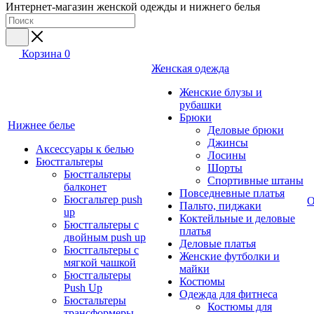
Интернет-магазин женской одежды и нижнего белья
Корзина
0
Женская одежда
Женские блузы и
рубашки
Брюки
Нижнее белье
Деловые брюки
Джинсы
Аксессуары к белью
Лосины
Бюстгальтеры
Шорты
Бюстгальтеры
Спортивные штаны
балконет
Повседневные платья
Бюсгальтер push
О
Пальто, пиджаки
up
Коктейльные и деловые
Бюстгальтеры с
платья
двойным push up
Деловые платья
Бюстгальтеры с
Женские футболки и
мягкой чашкой
майки
Бюстгальтеры
Костюмы
Push Up
Одежда для фитнеса
Бюстальтеры
Костюмы для
трансформеры