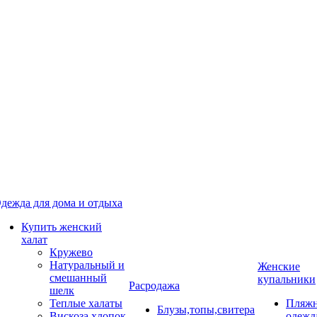
дежда для дома и отдыха
Купить женский
халат
Кружево
Натуральный и
Женские
смешанный
купальники
Расродажа
шелк
Теплые халаты
Пляжн
Блузы,топы,свитера
Вискоза,хлопок
одежд