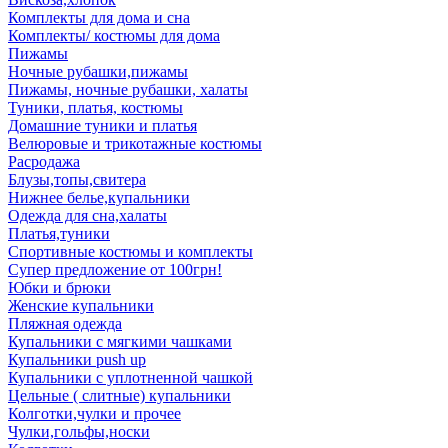
Комплекты для дома и сна
Комплекты/ костюмы для дома
Пижамы
Ночные рубашки,пижамы
Пижамы, ночные рубашки, халаты
Туники, платья, костюмы
Домашние туники и платья
Велюровые и трикотажные костюмы
Расродажа
Блузы,топы,свитера
Нижнее белье,купальники
Одежда для сна,халаты
Платья,туники
Спортивные костюмы и комплекты
Супер предложение от 100грн!
Юбки и брюки
Женские купальники
Пляжная одежда
Купальники с мягкими чашками
Купальники push up
Купальники с уплотненной чашкой
Цельные ( слитные) купальники
Колготки,чулки и прочее
Чулки,гольфы,носки