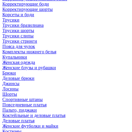
Корректирующие боди
Корректирующие шорты
Корсеты и боди
Трусики
Трусики бразилиана
Трусики шорты
Трусики слипы
Трусики стринги
Пояса для чулок
Комплекты нижнего белья
Купальники
Женская одежда
Женские блузы и рубашки
Брюки
Деловые брюки
Джинсы
Лосины
Шорты
Спортивные штаны
Повседневные платья
Пальто, пиджаки
Коктейльные и деловые платья
Деловые платья
Женские футболки и майки
Костюмы