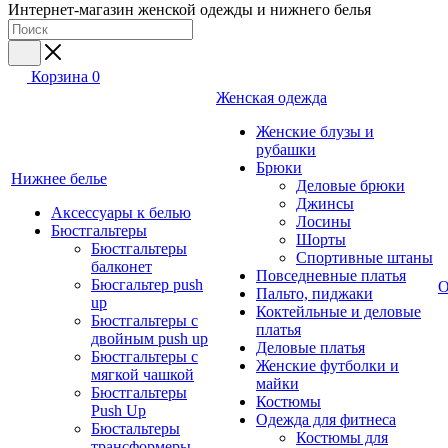
Интернет-магазин женской одежды и нижнего белья
Корзина
0
Женская одежда
Женские блузы и
рубашки
Брюки
Нижнее белье
Деловые брюки
Джинсы
Аксессуары к белью
Лосины
Бюстгальтеры
Шорты
Бюстгальтеры
Спортивные штаны
балконет
Повседневные платья
Бюсгальтер push
О
Пальто, пиджаки
up
Коктейльные и деловые
Бюстгальтеры с
платья
двойным push up
Деловые платья
Бюстгальтеры с
Женские футболки и
мягкой чашкой
майки
Бюстгальтеры
Костюмы
Push Up
Одежда для фитнеса
Бюстальтеры
Костюмы для
трансформеры