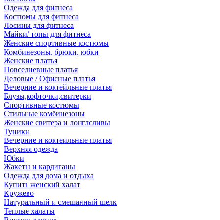
Одежда для фитнеса
Костюмы для фитнеса
Лосины для фитнеса
Майки/ топы для фитнеса
Женские спортивные костюмы
Комбинезоны, брюки, юбки
Женские платья
Повседневные платья
Деловые / Офисные платья
Вечерние и коктейльные платья
Блузы,кофточки,свитерки
Спортивные костюмы
Стильные комбинезоны
Женские свитера и лонглсливы
Туники
Вечерние и коктейльные платья
Верхняя одежда
Юбки
Жакеты и кардиганы
Одежда для дома и отдыха
Купить женский халат
Кружево
Натуральный и смешанный шелк
Теплые халаты
Вискоза,хлопок