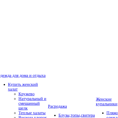
дежда для дома и отдыха
Купить женский
халат
Кружево
Натуральный и
Женские
смешанный
купальники
Расродажа
шелк
Теплые халаты
Пляжн
Блузы,топы,свитера
Вискоза,хлопок
одежд