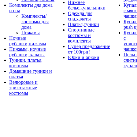
Нижнее
Комплекты для дома
Купал
белье,купальники
и сна
с мяг
Одежда для
Комплекты/
чашка
сна,халаты
костюмы для
Купал
Платья,туники
дома
push u
Спортивные
Пижамы
Купал
костюмы и
Ночные
с
комплекты
рубашки,пижамы
уплот
Супер предложение
Пижамы, ночные
чашко
от 100грн!
рубашки, халаты
Цельн
Юбки и брюки
Туники, платья,
слитн
костюмы
купал
Домашние туники и
платья
Велюровые и
трикотажные
костюмы