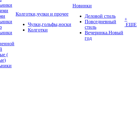
ьники
Новинки
кими
Колготки,чулки и прочее
ми
Деловой стиль
+
ьники
Повседневный
Чулки,гольфы,носки
ЕЩЕ
p
стиль
Колготки
ьники
Вечеринка.Новый
год
ненной
й
ые (
ые)
ьники