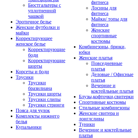
фитнеса
Бюстгальтеры с
Лосины для
уплотненной
фитнеса
чашкой
Майки/ топы для
Эротичное белье
фитнеса
Женские футболки и
Женские
майки
спортивные
Корректирующее
костюмы
женское белье
Комбинезоны, брюки,
Корректирующие
юбки
боди
Женские платья
Корректирующие
Повседневные
шорты
платья
Корсеты и боди
Деловые / Офисные
Трусики
платья
Трусики
Вечерние и
бразилиана
коктейльные платья
Трусики шорты
Блузы,кофточки,свитерки
Трусики слипы
Спортивные костюмы
Трусики стринги
Стильные комбинезоны
Пояса для чулок
Женские свитера и
Комплекты нижнего
лонглсливы
белья
Туники
Купальники
Вечерние и коктейльные
платья