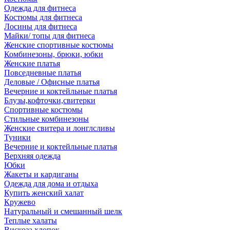
Одежда для фитнеса
Костюмы для фитнеса
Лосины для фитнеса
Майки/ топы для фитнеса
Женские спортивные костюмы
Комбинезоны, брюки, юбки
Женские платья
Повседневные платья
Деловые / Офисные платья
Вечерние и коктейльные платья
Блузы,кофточки,свитерки
Спортивные костюмы
Стильные комбинезоны
Женские свитера и лонглсливы
Туники
Вечерние и коктейльные платья
Верхняя одежда
Юбки
Жакеты и кардиганы
Одежда для дома и отдыха
Купить женский халат
Кружево
Натуральный и смешанный шелк
Теплые халаты
Вискоза,хлопок