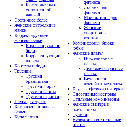
фитнеса
Бюстгальтеры с
Лосины для
уплотненной
фитнеса
чашкой
Майки/ топы для
Эротичное белье
фитнеса
Женские футболки и
Женские
майки
спортивные
Корректирующее
костюмы
женское белье
Комбинезоны, брюки,
Корректирующие
юбки
боди
Женские платья
Корректирующие
Повседневные
шорты
платья
Корсеты и боди
Деловые / Офисные
Трусики
платья
Трусики
Вечерние и
бразилиана
коктейльные платья
Трусики шорты
Блузы,кофточки,свитерки
Трусики слипы
Спортивные костюмы
Трусики стринги
Стильные комбинезоны
Пояса для чулок
Женские свитера и
Комплекты нижнего
лонглсливы
белья
Туники
Купальники
Вечерние и коктейльные
платья