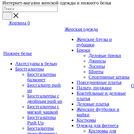
Интернет-магазин женской одежды и нижнего белья
Корзина
0
Женская одежда
Женские блузы и
рубашки
Брюки
Нижнее белье
Деловые брюки
Джинсы
Аксессуары к белью
Лосины
Бюстгальтеры
Шорты
Бюстгальтеры
Спортивные штаны
балконет
Повседневные платья
Бюсгальтер push
О
Пальто, пиджаки
up
Коктейльные и деловые
Бюстгальтеры с
платья
двойным push up
Деловые платья
Бюстгальтеры с
Женские футболки и
мягкой чашкой
майки
Бюстгальтеры
Костюмы
Push Up
Одежда для фитнеса
Бюстальтеры
Костюмы для
трансформеры