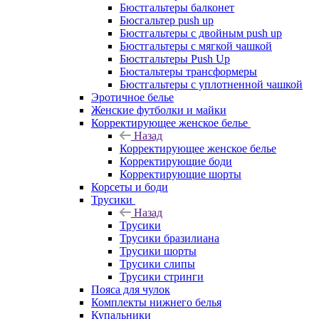
Бюстгальтеры балконет
Бюсгальтер push up
Бюстгальтеры с двойным push up
Бюстгальтеры с мягкой чашкой
Бюстгальтеры Push Up
Бюстальтеры трансформеры
Бюстгальтеры с уплотненной чашкой
Эротичное белье
Женские футболки и майки
Корректирующее женское белье
Назад
Корректирующее женское белье
Корректирующие боди
Корректирующие шорты
Корсеты и боди
Трусики
Назад
Трусики
Трусики бразилиана
Трусики шорты
Трусики слипы
Трусики стринги
Пояса для чулок
Комплекты нижнего белья
Купальники