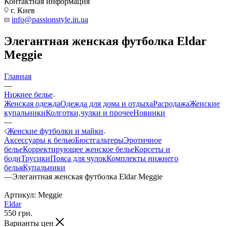
Контактная информация
г. Киев
info@passionstyle.in.ua
Элегантная женская футболка Eldar
Meggie
Главная
—
Нижнее белье
Женская одежда
Одежда для дома и отдыха
Расродажа
Женские
купальники
Колготки,чулки и прочее
Новинки
—
Женские футболки и майки
Аксессуары к белью
Бюстгальтеры
Эротичное
белье
Корректирующее женское белье
Корсеты и
боди
Трусики
Пояса для чулок
Комплекты нижнего
белья
Купальники
—
Элегантная женская футболка Eldar Meggie
Артикул:
Meggie
Eldar
550
грн.
Варианты цен