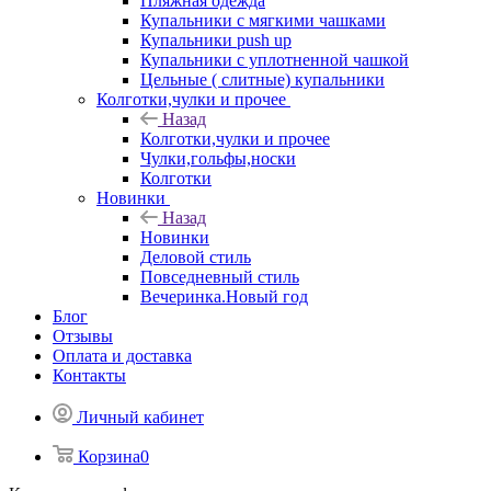
Пляжная одежда
Купальники с мягкими чашками
Купальники push up
Купальники с уплотненной чашкой
Цельные ( слитные) купальники
Колготки,чулки и прочее
Назад
Колготки,чулки и прочее
Чулки,гольфы,носки
Колготки
Новинки
Назад
Новинки
Деловой стиль
Повседневный стиль
Вечеринка.Новый год
Блог
Отзывы
Оплата и доставка
Контакты
Личный кабинет
Корзина
0