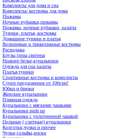
Комплекты для дома и сна
Комплекты/ костюмы для дома
Пижамы
Ночные рубашки,пижамы
Пижамы, ночные рубашки, халаты
Туники, платья, костюмы
Домашние туники и платья
Велюровые и трикотажные костюмы
Расродажа
Блузы,топы,свитера
Нижнее белье,купальники
Одежда для сна,халаты
Платья,туники
Спортивные костюмы и комплекты
Супер предложение от 100грн!
Юбки и брюки
Женские купальники
Пляжная одежда
Купальники с мягкими чашками
Купальники push up
Купальники с уплотненной чашкой
Цельные ( слитные) купальники
Колготки,чулки и прочее
Чулки,гольфы,носки