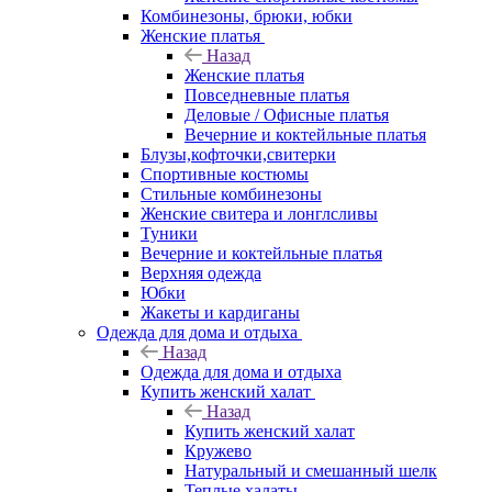
Комбинезоны, брюки, юбки
Женские платья
Назад
Женские платья
Повседневные платья
Деловые / Офисные платья
Вечерние и коктейльные платья
Блузы,кофточки,свитерки
Спортивные костюмы
Стильные комбинезоны
Женские свитера и лонглсливы
Туники
Вечерние и коктейльные платья
Верхняя одежда
Юбки
Жакеты и кардиганы
Одежда для дома и отдыха
Назад
Одежда для дома и отдыха
Купить женский халат
Назад
Купить женский халат
Кружево
Натуральный и смешанный шелк
Теплые халаты