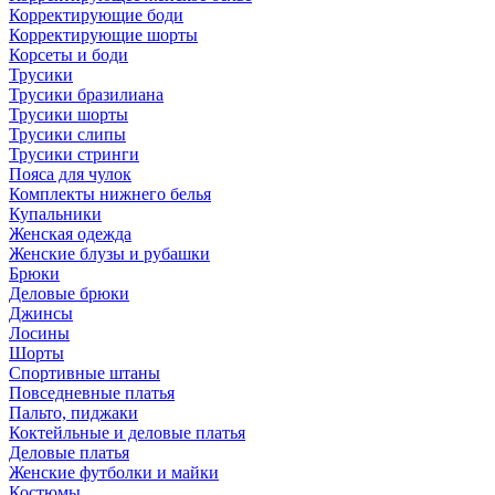
Корректирующие боди
Корректирующие шорты
Корсеты и боди
Трусики
Трусики бразилиана
Трусики шорты
Трусики слипы
Трусики стринги
Пояса для чулок
Комплекты нижнего белья
Купальники
Женская одежда
Женские блузы и рубашки
Брюки
Деловые брюки
Джинсы
Лосины
Шорты
Спортивные штаны
Повседневные платья
Пальто, пиджаки
Коктейльные и деловые платья
Деловые платья
Женские футболки и майки
Костюмы