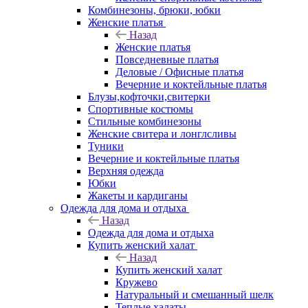
Комбинезоны, брюки, юбки
Женские платья
Назад
Женские платья
Повседневные платья
Деловые / Офисные платья
Вечерние и коктейльные платья
Блузы,кофточки,свитерки
Спортивные костюмы
Стильные комбинезоны
Женские свитера и лонглсливы
Туники
Вечерние и коктейльные платья
Верхняя одежда
Юбки
Жакеты и кардиганы
Одежда для дома и отдыха
Назад
Одежда для дома и отдыха
Купить женский халат
Назад
Купить женский халат
Кружево
Натуральный и смешанный шелк
Теплые халаты