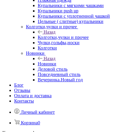
Пляжная одежда
Купальники с мягкими чашками
Купальники push up
Купальники с уплотненной чашкой
Цельные ( слитные) купальники
Колготки,чулки и прочее
Назад
Колготки,чулки и прочее
Чулки,гольфы,носки
Колготки
Новинки
Назад
Новинки
Деловой стиль
Повседневный стиль
Вечеринка.Новый год
Блог
Отзывы
Оплата и доставка
Контакты
Личный кабинет
Корзина
0