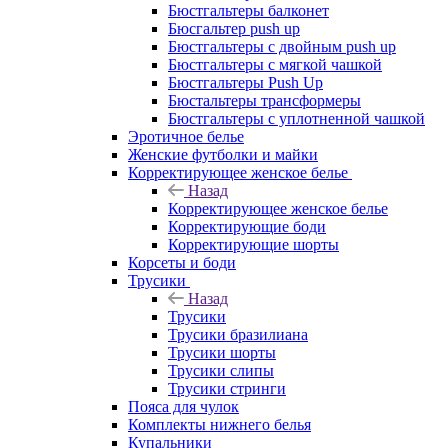
Бюстгальтеры балконет
Бюсгальтер push up
Бюстгальтеры с двойным push up
Бюстгальтеры с мягкой чашкой
Бюстгальтеры Push Up
Бюстальтеры трансформеры
Бюстгальтеры с уплотненной чашкой
Эротичное белье
Женские футболки и майки
Корректирующее женское белье
Назад
Корректирующее женское белье
Корректирующие боди
Корректирующие шорты
Корсеты и боди
Трусики
Назад
Трусики
Трусики бразилиана
Трусики шорты
Трусики слипы
Трусики стринги
Пояса для чулок
Комплекты нижнего белья
Купальники