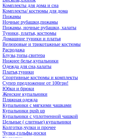
Комплекты для дома и сна
Комплекты/ костюмы для дома
Пижамы
Ночные рубашки,пижамы
Пижамы, ночные рубашки, халаты
Туники, платья, костюмы
Домашние туники и платья
Велюровые и трикотажные костюмы
Расродажа
Блузы,топы,свитера
Нижнее белье,купальники
Одежда для сна,халаты
Платья,туники
Спортивные костюмы и комплекты
Супер предложение от 100грн!
Юбки и брюки
Женские купальники
Пляжная одежда
Купальники с мягкими чашками
Купальники push up
Купальники с уплотненной чашкой
Цельные ( слитные) купальники
Колготки,чулки и прочее
Чулки,гольфы,носки