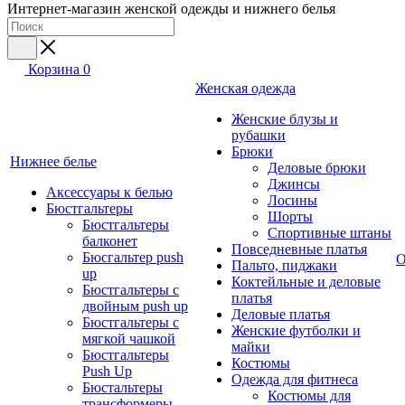
Интернет-магазин женской одежды и нижнего белья
Корзина
0
Женская одежда
Женские блузы и
рубашки
Брюки
Нижнее белье
Деловые брюки
Джинсы
Аксессуары к белью
Лосины
Бюстгальтеры
Шорты
Бюстгальтеры
Спортивные штаны
балконет
Повседневные платья
Бюсгальтер push
О
Пальто, пиджаки
up
Коктейльные и деловые
Бюстгальтеры с
платья
двойным push up
Деловые платья
Бюстгальтеры с
Женские футболки и
мягкой чашкой
майки
Бюстгальтеры
Костюмы
Push Up
Одежда для фитнеса
Бюстальтеры
Костюмы для
трансформеры