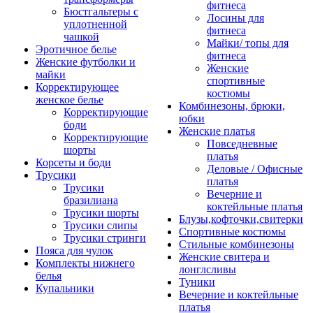
фитнеса
Бюстгальтеры с
Лосины для
уплотненной
фитнеса
чашкой
Майки/ топы для
Эротичное белье
фитнеса
Женские футболки и
Женские
майки
спортивные
Корректирующее
костюмы
женское белье
Комбинезоны, брюки,
Корректирующие
юбки
боди
Женские платья
Корректирующие
Повседневные
шорты
платья
Корсеты и боди
Деловые / Офисные
Трусики
платья
Трусики
Вечерние и
бразилиана
коктейльные платья
Трусики шорты
Блузы,кофточки,свитерки
Трусики слипы
Спортивные костюмы
Трусики стринги
Стильные комбинезоны
Пояса для чулок
Женские свитера и
Комплекты нижнего
лонглсливы
белья
Туники
Купальники
Вечерние и коктейльные
платья