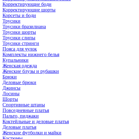
Корректирующие боди
Корректирующие шорты
Корсеты и боди
Трусики
Трусики бразилиана
Трусики шорты
Трусики слипы
Трусики стринги
Пояса для чулок
Комплекты нижнего белья
Купальники
Женская одежда
Женские блузы и рубашки
Брюки
Деловые брюки
Джинсы
Лосины
Шорты
Спортивные штаны
Повседневные платья
Пальто, пиджаки
Коктейльные и деловые платья
Деловые платья
Женские футболки и майки
Костюмы