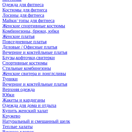
Одежда для фитнеса
Костюмы для фитнеса
Лосины для фитнеса
Майки/ топы для фитнеса
Женские спортивные костюмы
Комбинезоны, брюки, юбки
Женские платья
Повседневные платья
Деловые / Офисные платья
Вечерние и коктейльные платья
Блузы,кофточки,свитерки
Спортивные костюмы
Стильные комбинезоны
Женские свитера и лонглсливы
Туники
Вечерние и коктейльные платья
Верхняя одежда
Юбки
Жакеты и кардиганы
Одежда для дома и отдыха
Купить женский халат
Кружево
Натуральный и смешанный шелк
Теплые халаты
Вискоза,хлопок