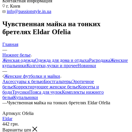
Контактная информация
г. Киев
info@passionstyle.in.ua
Чувственная майка на тонких
бретелях Eldar Ofelia
Главная
—
Нижнее белье
Женская одежда
Одежда для дома и отдыха
Расродажа
Женские
купальники
Колготки,чулки и прочее
Новинки
—
Женские футболки и майки
Аксессуары к белью
Бюстгальтеры
Эротичное
белье
Корректирующее женское белье
Корсеты и
боди
Трусики
Пояса для чулок
Комплекты нижнего
белья
Купальники
—
Чувственная майка на тонких бретелях Eldar Ofelia
Артикул:
Ofelia
Eldar
442
грн.
Варианты цен