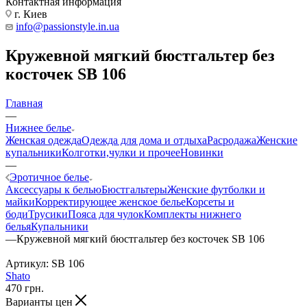
Контактная информация
г. Киев
info@passionstyle.in.ua
Кружевной мягкий бюстгальтер без
косточек SB 106
Главная
—
Нижнее белье
Женская одежда
Одежда для дома и отдыха
Расродажа
Женские
купальники
Колготки,чулки и прочее
Новинки
—
Эротичное белье
Аксессуары к белью
Бюстгальтеры
Женские футболки и
майки
Корректирующее женское белье
Корсеты и
боди
Трусики
Пояса для чулок
Комплекты нижнего
белья
Купальники
—
Кружевной мягкий бюстгальтер без косточек SB 106
Артикул:
SB 106
Shato
470
грн.
Варианты цен