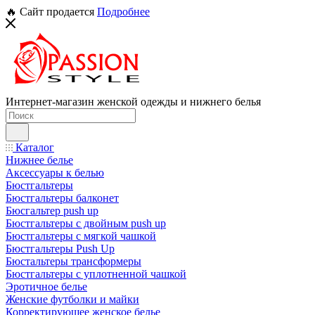
🔥 Сайт продается
Подробнее
Интернет-магазин женской одежды и нижнего белья
Каталог
Нижнее белье
Аксессуары к белью
Бюстгальтеры
Бюстгальтеры балконет
Бюсгальтер push up
Бюстгальтеры с двойным push up
Бюстгальтеры с мягкой чашкой
Бюстгальтеры Push Up
Бюстальтеры трансформеры
Бюстгальтеры с уплотненной чашкой
Эротичное белье
Женские футболки и майки
Корректирующее женское белье