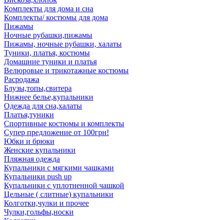
Комплекты для дома и сна
Комплекты/ костюмы для дома
Пижамы
Ночные рубашки,пижамы
Пижамы, ночные рубашки, халаты
Туники, платья, костюмы
Домашние туники и платья
Велюровые и трикотажные костюмы
Расродажа
Блузы,топы,свитера
Нижнее белье,купальники
Одежда для сна,халаты
Платья,туники
Спортивные костюмы и комплекты
Супер предложение от 100грн!
Юбки и брюки
Женские купальники
Пляжная одежда
Купальники с мягкими чашками
Купальники push up
Купальники с уплотненной чашкой
Цельные ( слитные) купальники
Колготки,чулки и прочее
Чулки,гольфы,носки