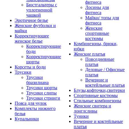
фитнеса
Бюстгальтеры с
Лосины для
уплотненной
фитнеса
чашкой
Майки/ топы для
Эротичное белье
фитнеса
Женские футболки и
Женские
майки
спортивные
Корректирующее
костюмы
женское белье
Комбинезоны, брюки,
Корректирующие
юбки
боди
Женские платья
Корректирующие
Повседневные
шорты
платья
Корсеты и боди
Деловые / Офисные
Трусики
платья
Трусики
Вечерние и
бразилиана
коктейльные платья
Трусики шорты
Блузы,кофточки,свитерки
Трусики слипы
Спортивные костюмы
Трусики стринги
Стильные комбинезоны
Пояса для чулок
Женские свитера и
Комплекты нижнего
лонглсливы
белья
Туники
Купальники
Вечерние и коктейльные
платья