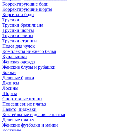
Корректирующие боди
Корректирующие шорты
Корсеты и боди
Трусики
Трусики бразилиана
Трусики шорты
Трусики слипы
Трусики стринги
Пояса для чулок
Комплекты нижнего белья
Купальники
Женская одежда
Женские блузы и рубашки
Брюки
Деловые брюки
Джинсы
Лосины
Шорты
Спортивные штаны
Повседневные платья
Пальто, пиджаки
Коктейльные и деловые платья
Деловые платья
Женские футболки и майки
Костюмы