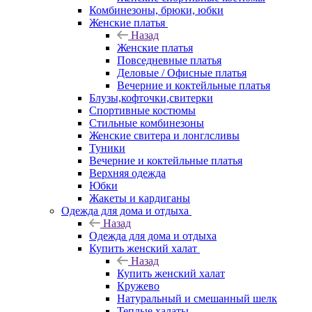
Комбинезоны, брюки, юбки
Женские платья
Назад
Женские платья
Повседневные платья
Деловые / Офисные платья
Вечерние и коктейльные платья
Блузы,кофточки,свитерки
Спортивные костюмы
Стильные комбинезоны
Женские свитера и лонглсливы
Туники
Вечерние и коктейльные платья
Верхняя одежда
Юбки
Жакеты и кардиганы
Одежда для дома и отдыха
Назад
Одежда для дома и отдыха
Купить женский халат
Назад
Купить женский халат
Кружево
Натуральный и смешанный шелк
Теплые халаты