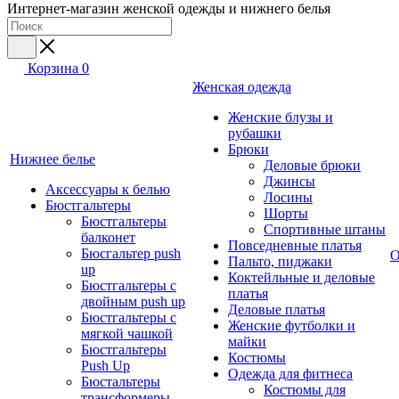
Интернет-магазин женской одежды и нижнего белья
Корзина
0
Женская одежда
Женские блузы и
рубашки
Брюки
Нижнее белье
Деловые брюки
Джинсы
Аксессуары к белью
Лосины
Бюстгальтеры
Шорты
Бюстгальтеры
Спортивные штаны
балконет
Повседневные платья
Бюсгальтер push
О
Пальто, пиджаки
up
Коктейльные и деловые
Бюстгальтеры с
платья
двойным push up
Деловые платья
Бюстгальтеры с
Женские футболки и
мягкой чашкой
майки
Бюстгальтеры
Костюмы
Push Up
Одежда для фитнеса
Бюстальтеры
Костюмы для
трансформеры