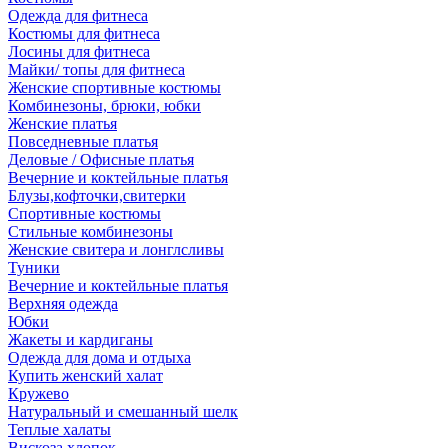
Одежда для фитнеса
Костюмы для фитнеса
Лосины для фитнеса
Майки/ топы для фитнеса
Женские спортивные костюмы
Комбинезоны, брюки, юбки
Женские платья
Повседневные платья
Деловые / Офисные платья
Вечерние и коктейльные платья
Блузы,кофточки,свитерки
Спортивные костюмы
Стильные комбинезоны
Женские свитера и лонглсливы
Туники
Вечерние и коктейльные платья
Верхняя одежда
Юбки
Жакеты и кардиганы
Одежда для дома и отдыха
Купить женский халат
Кружево
Натуральный и смешанный шелк
Теплые халаты
Вискоза,хлопок