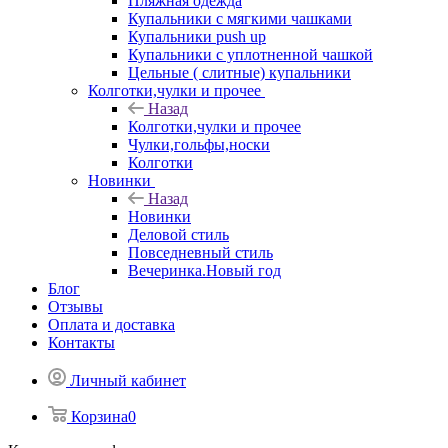
Пляжная одежда
Купальники с мягкими чашками
Купальники push up
Купальники с уплотненной чашкой
Цельные ( слитные) купальники
Колготки,чулки и прочее
Назад
Колготки,чулки и прочее
Чулки,гольфы,носки
Колготки
Новинки
Назад
Новинки
Деловой стиль
Повседневный стиль
Вечеринка.Новый год
Блог
Отзывы
Оплата и доставка
Контакты
Личный кабинет
Корзина
0