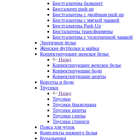
Бюстгальтеры балконет
Бюсгальтер push up
Бюстгальтеры с двойным push up
Бюстгальтеры с мягкой чашкой
Бюстгальтеры Push Up
Бюстальтеры трансформеры
Бюстгальтеры с уплотненной чашкой
Эротичное белье
Женские футболки и майки
Корректирующее женское белье
Назад
Корректирующее женское белье
Корректирующие боди
Корректирующие шорты
Корсеты и боди
Трусики
Назад
Трусики
Трусики бразилиана
Трусики шорты
Трусики слипы
Трусики стринги
Пояса для чулок
Комплекты нижнего белья
Купальники