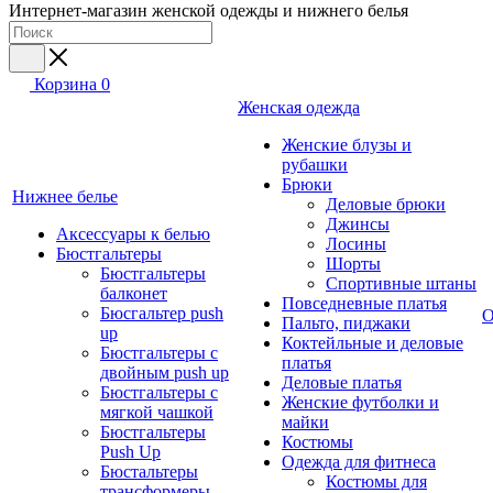
Интернет-магазин женской одежды и нижнего белья
Корзина
0
Женская одежда
Женские блузы и
рубашки
Брюки
Нижнее белье
Деловые брюки
Джинсы
Аксессуары к белью
Лосины
Бюстгальтеры
Шорты
Бюстгальтеры
Спортивные штаны
балконет
Повседневные платья
Бюсгальтер push
О
Пальто, пиджаки
up
Коктейльные и деловые
Бюстгальтеры с
платья
двойным push up
Деловые платья
Бюстгальтеры с
Женские футболки и
мягкой чашкой
майки
Бюстгальтеры
Костюмы
Push Up
Одежда для фитнеса
Бюстальтеры
Костюмы для
трансформеры