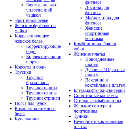
фитнеса
Бюстгальтеры с
Лосины для
уплотненной
фитнеса
чашкой
Майки/ топы для
Эротичное белье
фитнеса
Женские футболки и
Женские
майки
спортивные
Корректирующее
костюмы
женское белье
Комбинезоны, брюки,
Корректирующие
юбки
боди
Женские платья
Корректирующие
Повседневные
шорты
платья
Корсеты и боди
Деловые / Офисные
Трусики
платья
Трусики
Вечерние и
бразилиана
коктейльные платья
Трусики шорты
Блузы,кофточки,свитерки
Трусики слипы
Спортивные костюмы
Трусики стринги
Стильные комбинезоны
Пояса для чулок
Женские свитера и
Комплекты нижнего
лонглсливы
белья
Туники
Купальники
Вечерние и коктейльные
платья