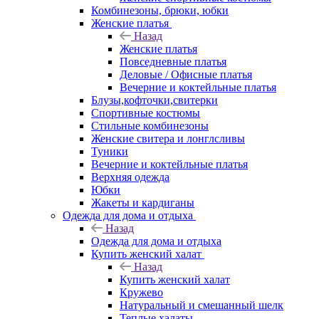
Комбинезоны, брюки, юбки
Женские платья
Назад
Женские платья
Повседневные платья
Деловые / Офисные платья
Вечерние и коктейльные платья
Блузы,кофточки,свитерки
Спортивные костюмы
Стильные комбинезоны
Женские свитера и лонглсливы
Туники
Вечерние и коктейльные платья
Верхняя одежда
Юбки
Жакеты и кардиганы
Одежда для дома и отдыха
Назад
Одежда для дома и отдыха
Купить женский халат
Назад
Купить женский халат
Кружево
Натуральный и смешанный шелк
Теплые халаты