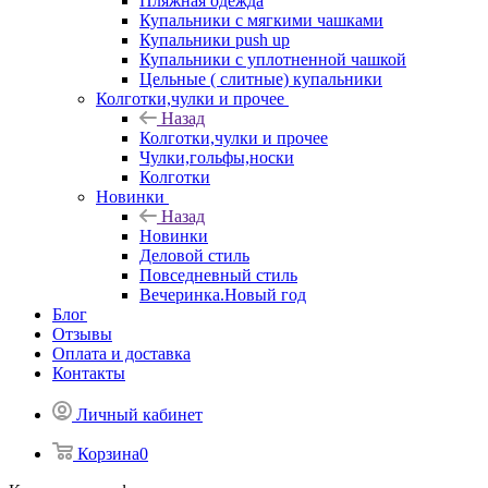
Пляжная одежда
Купальники с мягкими чашками
Купальники push up
Купальники с уплотненной чашкой
Цельные ( слитные) купальники
Колготки,чулки и прочее
Назад
Колготки,чулки и прочее
Чулки,гольфы,носки
Колготки
Новинки
Назад
Новинки
Деловой стиль
Повседневный стиль
Вечеринка.Новый год
Блог
Отзывы
Оплата и доставка
Контакты
Личный кабинет
Корзина
0