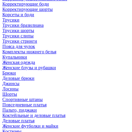
Корректирующие боди
Корректирующие шорты
Корсеты и боди
Трусики
Трусики бразилиана
Трусики шорты
Трусики слипы
Трусики стринги
Пояса для чулок
Комплекты нижнего белья
Купальники
Женская одежда
Женские блузы и рубашки
Брюки
Деловые брюки
Джинсы
Лосины
Шорты
Спортивные штаны
Повседневные платья
Пальто, пиджаки
Коктейльные и деловые платья
Деловые платья
Женские футболки и майки
Костюмы