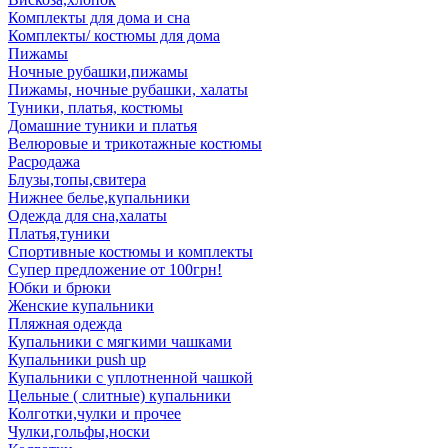
Комплекты для дома и сна
Комплекты/ костюмы для дома
Пижамы
Ночные рубашки,пижамы
Пижамы, ночные рубашки, халаты
Туники, платья, костюмы
Домашние туники и платья
Велюровые и трикотажные костюмы
Расродажа
Блузы,топы,свитера
Нижнее белье,купальники
Одежда для сна,халаты
Платья,туники
Спортивные костюмы и комплекты
Супер предложение от 100грн!
Юбки и брюки
Женские купальники
Пляжная одежда
Купальники с мягкими чашками
Купальники push up
Купальники с уплотненной чашкой
Цельные ( слитные) купальники
Колготки,чулки и прочее
Чулки,гольфы,носки