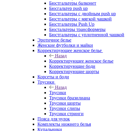
Бюстгальтеры балконет
Бюсгальтер push up
Бюстгальтеры с двойным push up
Бюстгальтеры с мягкой чашкой
Бюстгальтеры Push Up
Бюстальтеры трансформеры
Бюстгальтеры с уплотненной чашкой
Эротичное белье
Женские футболки и майки
Корректирующее женское белье
Назад
Корректирующее женское белье
Корректирующие боди
Корректирующие шорты
Корсеты и боди
Трусики
Назад
Трусики
Трусики бразилиана
Трусики шорты
Трусики слипы
Трусики стринги
Пояса для чулок
Комплекты нижнего белья
Купальники