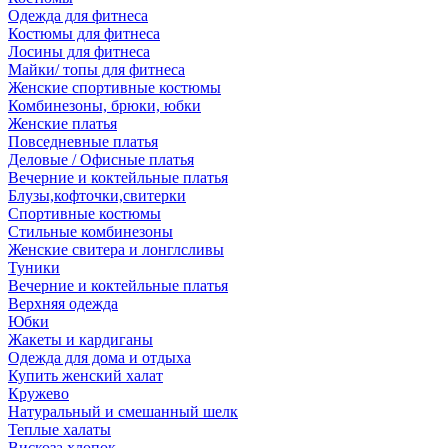
Одежда для фитнеса
Костюмы для фитнеса
Лосины для фитнеса
Майки/ топы для фитнеса
Женские спортивные костюмы
Комбинезоны, брюки, юбки
Женские платья
Повседневные платья
Деловые / Офисные платья
Вечерние и коктейльные платья
Блузы,кофточки,свитерки
Спортивные костюмы
Стильные комбинезоны
Женские свитера и лонглсливы
Туники
Вечерние и коктейльные платья
Верхняя одежда
Юбки
Жакеты и кардиганы
Одежда для дома и отдыха
Купить женский халат
Кружево
Натуральный и смешанный шелк
Теплые халаты
Вискоза,хлопок