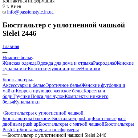
Контактная информация
г. Киев
info@passionstyle.in.ua
Бюстгальтер с уплотненной чашкой
Sielei 2446
Главная
—
Нижнее белье
Женская одежда
Одежда для дома и отдыха
Расродажа
Женские
купальники
Колготки,чулки и прочее
Новинки
—
Бюстгальтеры
Аксессуары к белью
Эротичное белье
Женские футболки и
майки
Корректирующее женское белье
Корсеты и
боди
Трусики
Пояса для чулок
Комплекты нижнего
белья
Купальники
—
Бюстгальтеры с уплотненной чашкой
Бюстгальтеры балконет
Бюсгальтер push up
Бюстгальтеры с
двойным push up
Бюстгальтеры с мягкой чашкой
Бюстгальтеры
Push Up
Бюстальтеры трансформеры
—
Бюстгальтер с уплотненной чашкой Sielei 2446