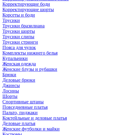
Корректирующие боди
Корректирующие шорты
Корсеты и боди
Трусики
Трусики бразилиана
Трусики шорты
Трусики слипы
Трусики стринги
Пояса для чулок
Комплекты нижнего белья
Купальники
Женская одежда
Женские блузы и рубашки
Брюки
Деловые брюки
Джинсы
Лосины
Шорты
Спортивные штаны
Повседневные платья
Пальто, пиджаки
Коктейльные и деловые платья
Деловые платья
Женские футболки и майки
Костюмы