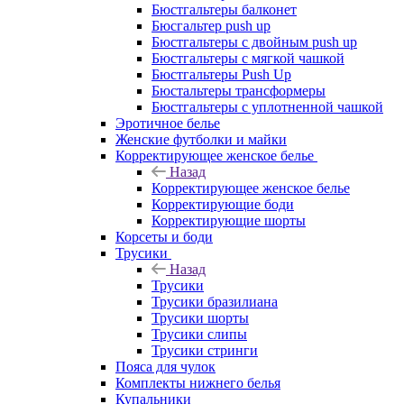
Бюстгальтеры балконет
Бюсгальтер push up
Бюстгальтеры с двойным push up
Бюстгальтеры с мягкой чашкой
Бюстгальтеры Push Up
Бюстальтеры трансформеры
Бюстгальтеры с уплотненной чашкой
Эротичное белье
Женские футболки и майки
Корректирующее женское белье
Назад
Корректирующее женское белье
Корректирующие боди
Корректирующие шорты
Корсеты и боди
Трусики
Назад
Трусики
Трусики бразилиана
Трусики шорты
Трусики слипы
Трусики стринги
Пояса для чулок
Комплекты нижнего белья
Купальники