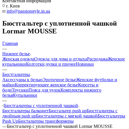
Контактная информация
г. Киев
info@passionstyle.in.ua
Бюстгальтер с уплотненной чашкой
Lormar MOUSSE
Главная
—
Нижнее белье
Женская одежда
Одежда для дома и отдыха
Расродажа
Женские
купальники
Колготки,чулки и прочее
Новинки
—
Бюстгальтеры
Аксессуары к белью
Эротичное белье
Женские футболки и
майки
Корректирующее женское белье
Корсеты и
боди
Трусики
Пояса для чулок
Комплекты нижнего
белья
Купальники
—
Бюстгальтеры с уплотненной чашкой
Бюстгальтеры балконет
Бюсгальтер push up
Бюстгальтеры с
двойным push up
Бюстгальтеры с мягкой чашкой
Бюстгальтеры
Push Up
Бюстальтеры трансформеры
—
Бюстгальтер с уплотненной чашкой Lormar MOUSSE