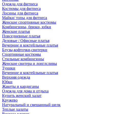
Одежда для фитнеса
Костюмы для фитнеса
Лосины для фитнеса
Майки/ топы для фитнеса
Женские спортивные костюмы
Комбинезоны, брюки, юбки
Женские платья
Повседневные платья
Деловые / Офисные платья
Вечерние и коктейльные платья
Блузы,кофточки,свитерки
Спортивные костюмы
Стильные комбинезоны
Женские свитера и лонглсливы
Туники
Вечерние и коктейльные платья
Верхняя одежда
Юбки
Жакеты и кардиганы
Одежда для дома и отдыха
Купить женский халат
Кружево
Натуральный и смешанный шелк
Теплые халаты
Вискоза,хлопок