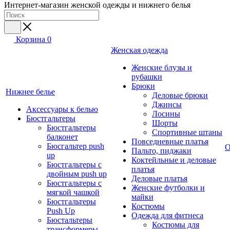
Интернет-магазин женской одежды и нижнего белья
Корзина
0
Женская одежда
Женские блузы и
рубашки
Брюки
Нижнее белье
Деловые брюки
Джинсы
Аксессуары к белью
Лосины
Бюстгальтеры
Шорты
Бюстгальтеры
Спортивные штаны
балконет
Повседневные платья
Бюсгальтер push
О
Пальто, пиджаки
up
Коктейльные и деловые
Бюстгальтеры с
платья
двойным push up
Деловые платья
Бюстгальтеры с
Женские футболки и
мягкой чашкой
майки
Бюстгальтеры
Костюмы
Push Up
Одежда для фитнеса
Бюстальтеры
Костюмы для
трансформеры