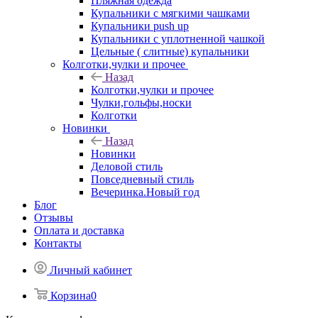
Пляжная одежда
Купальники с мягкими чашками
Купальники push up
Купальники с уплотненной чашкой
Цельные ( слитные) купальники
Колготки,чулки и прочее
Назад
Колготки,чулки и прочее
Чулки,гольфы,носки
Колготки
Новинки
Назад
Новинки
Деловой стиль
Повседневный стиль
Вечеринка.Новый год
Блог
Отзывы
Оплата и доставка
Контакты
Личный кабинет
Корзина
0