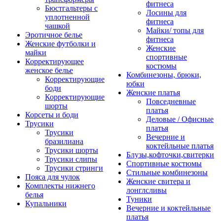
фитнеса
Бюстгальтеры с
Лосины для
уплотненной
фитнеса
чашкой
Майки/ топы для
Эротичное белье
фитнеса
Женские футболки и
Женские
майки
спортивные
Корректирующее
костюмы
женское белье
Комбинезоны, брюки,
Корректирующие
юбки
боди
Женские платья
Корректирующие
Повседневные
шорты
платья
Корсеты и боди
Деловые / Офисные
Трусики
платья
Трусики
Вечерние и
бразилиана
коктейльные платья
Трусики шорты
Блузы,кофточки,свитерки
Трусики слипы
Спортивные костюмы
Трусики стринги
Стильные комбинезоны
Пояса для чулок
Женские свитера и
Комплекты нижнего
лонглсливы
белья
Туники
Купальники
Вечерние и коктейльные
платья