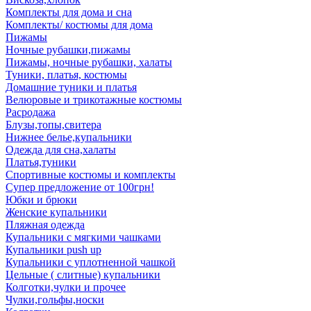
Комплекты для дома и сна
Комплекты/ костюмы для дома
Пижамы
Ночные рубашки,пижамы
Пижамы, ночные рубашки, халаты
Туники, платья, костюмы
Домашние туники и платья
Велюровые и трикотажные костюмы
Расродажа
Блузы,топы,свитера
Нижнее белье,купальники
Одежда для сна,халаты
Платья,туники
Спортивные костюмы и комплекты
Супер предложение от 100грн!
Юбки и брюки
Женские купальники
Пляжная одежда
Купальники с мягкими чашками
Купальники push up
Купальники с уплотненной чашкой
Цельные ( слитные) купальники
Колготки,чулки и прочее
Чулки,гольфы,носки