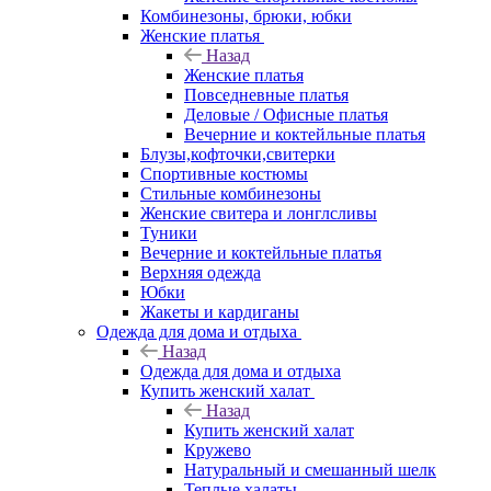
Комбинезоны, брюки, юбки
Женские платья
Назад
Женские платья
Повседневные платья
Деловые / Офисные платья
Вечерние и коктейльные платья
Блузы,кофточки,свитерки
Спортивные костюмы
Стильные комбинезоны
Женские свитера и лонглсливы
Туники
Вечерние и коктейльные платья
Верхняя одежда
Юбки
Жакеты и кардиганы
Одежда для дома и отдыха
Назад
Одежда для дома и отдыха
Купить женский халат
Назад
Купить женский халат
Кружево
Натуральный и смешанный шелк
Теплые халаты