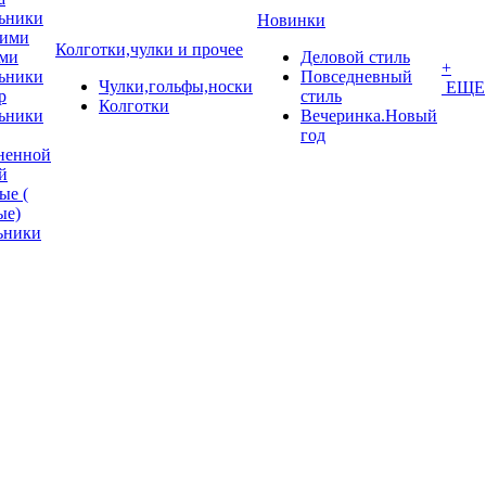
ьники
Новинки
кими
Колготки,чулки и прочее
ми
Деловой стиль
+
ьники
Повседневный
Чулки,гольфы,носки
ЕЩЕ
p
стиль
Колготки
ьники
Вечеринка.Новый
год
ненной
й
ые (
ые)
ьники