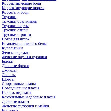
Корректирующие боди
Корректирующие шорты
Корсеты и боди
Трусики
Трусики бразилиана
Трусики шорты
Трусики слипы
Трусики стринги
Пояса для чулок
Комплекты нижнего белья
Купальники
Женская одежда
Женские блузы и рубашки
Брюки
Деловые брюки
Джинсы
Лосины
Шорты
Спортивные штаны
Повседневные платья
Пальто, пиджаки
Коктейльные и деловые платья
Деловые платья
Женские футболки и майки
Костюмы