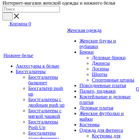
Интернет-магазин женской одежды и нижнего белья
Корзина
0
Женская одежда
Женские блузы и
рубашки
Брюки
Нижнее белье
Деловые брюки
Джинсы
Аксессуары к белью
Лосины
Бюстгальтеры
Шорты
Бюстгальтеры
Спортивные штаны
балконет
Повседневные платья
Бюсгальтер push
О
Пальто, пиджаки
up
Коктейльные и деловые
Бюстгальтеры с
платья
двойным push up
Деловые платья
Бюстгальтеры с
Женские футболки и
мягкой чашкой
майки
Бюстгальтеры
Костюмы
Push Up
Одежда для фитнеса
Бюстальтеры
Костюмы для
трансформеры