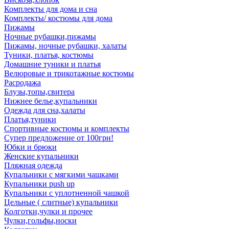
Комплекты для дома и сна
Комплекты/ костюмы для дома
Пижамы
Ночные рубашки,пижамы
Пижамы, ночные рубашки, халаты
Туники, платья, костюмы
Домашние туники и платья
Велюровые и трикотажные костюмы
Расродажа
Блузы,топы,свитера
Нижнее белье,купальники
Одежда для сна,халаты
Платья,туники
Спортивные костюмы и комплекты
Супер предложение от 100грн!
Юбки и брюки
Женские купальники
Пляжная одежда
Купальники с мягкими чашками
Купальники push up
Купальники с уплотненной чашкой
Цельные ( слитные) купальники
Колготки,чулки и прочее
Чулки,гольфы,носки