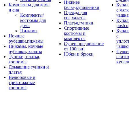
Нижнее
Комплекты для дома
Купал
белье,купальники
и сна
с мяг
Одежда для
Комплекты/
чашка
сна,халаты
костюмы для
Купал
Платья,туники
дома
push u
Спортивные
Пижамы
Купал
костюмы и
Ночные
с
комплекты
рубашки,пижамы
уплот
Супер предложение
Пижамы, ночные
чашко
от 100грн!
рубашки, халаты
Цельн
Юбки и брюки
Туники, платья,
слитн
костюмы
купал
Домашние туники и
платья
Велюровые и
трикотажные
костюмы