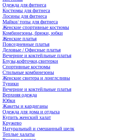
Одежда для фитнеса
Костюмы для фитнеса
Лосины для фитнеса
Майки/ топы для фитнеса
Женские спортивные костюмы
Комбинезоны, брюки, юбки
Женские платья
Повседневные платья
Деловые / Офисные платья
Вечерние и коктейльные платья
Блузы,кофточки,свитерки
Спортивные костюмы
Стильные комбинезоны
Женские свитера и лонглсливы
Туники
Вечерние и коктейльные платья
Верхняя одежда
Юбки
Жакеты и кардиганы
Одежда для дома и отдыха
Купить женский халат
Кружево
Натуральный и смешанный шелк
Теплые халаты
Вискоза,хлопок