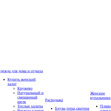
дежда для дома и отдыха
Купить женский
халат
Кружево
Натуральный и
Женские
смешанный
купальники
Расродажа
шелк
Теплые халаты
Пляжн
Блузы,топы,свитера
Вискоза,хлопок
одежд