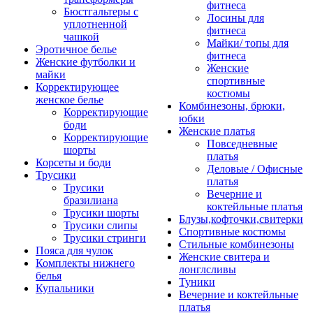
фитнеса
Бюстгальтеры с
Лосины для
уплотненной
фитнеса
чашкой
Майки/ топы для
Эротичное белье
фитнеса
Женские футболки и
Женские
майки
спортивные
Корректирующее
костюмы
женское белье
Комбинезоны, брюки,
Корректирующие
юбки
боди
Женские платья
Корректирующие
Повседневные
шорты
платья
Корсеты и боди
Деловые / Офисные
Трусики
платья
Трусики
Вечерние и
бразилиана
коктейльные платья
Трусики шорты
Блузы,кофточки,свитерки
Трусики слипы
Спортивные костюмы
Трусики стринги
Стильные комбинезоны
Пояса для чулок
Женские свитера и
Комплекты нижнего
лонглсливы
белья
Туники
Купальники
Вечерние и коктейльные
платья