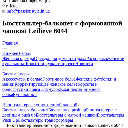
Контактная информация
г. Киев
info@passionstyle.in.ua
Бюстгальтер-балконет с формованной
чашкой Leilieve 6044
Главная
—
Нижнее белье
Женская одежда
Одежда для дома и отдыха
Расродажа
Женские
купальники
Колготки,чулки и прочее
Новинки
—
Бюстгальтеры
Аксессуары к белью
Эротичное белье
Женские футболки и
майки
Корректирующее женское белье
Корсеты и
боди
Трусики
Пояса для чулок
Комплекты нижнего
белья
Купальники
—
Бюстгальтеры с уплотненной чашкой
Бюстгальтеры балконет
Бюсгальтер push up
Бюстгальтеры с
двойным push up
Бюстгальтеры с мягкой чашкой
Бюстгальтеры
Push Up
Бюстальтеры трансформеры
—
Бюстгальтер-балконет с формованной чашкой Leilieve 6044