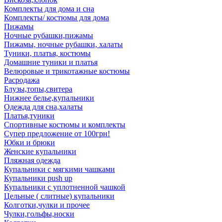
Комплекты для дома и сна
Комплекты/ костюмы для дома
Пижамы
Ночные рубашки,пижамы
Пижамы, ночные рубашки, халаты
Туники, платья, костюмы
Домашние туники и платья
Велюровые и трикотажные костюмы
Расродажа
Блузы,топы,свитера
Нижнее белье,купальники
Одежда для сна,халаты
Платья,туники
Спортивные костюмы и комплекты
Супер предложение от 100грн!
Юбки и брюки
Женские купальники
Пляжная одежда
Купальники с мягкими чашками
Купальники push up
Купальники с уплотненной чашкой
Цельные ( слитные) купальники
Колготки,чулки и прочее
Чулки,гольфы,носки