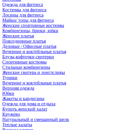
Одежда для фитнеса
Костюмы для фитнеса
Лосины для фитнеса
Майки/ топы для фитнеса
Женские спортивные костюмы
Комбинезоны, брюки, юбки
Женские платья
Повседневные платья
Деловые / Офисные платья
Вечерние и коктейльные платья
Блузы,кофточки,свитерки
Спортивные костюмы
Стильные комбинезоны
Женские свитера и лонглсливы
Туники
Вечерние и коктейльные платья
Верхняя одежда
Юбки
Жакеты и кардиганы
Одежда для дома и отдыха
Купить женский халат
Кружево
Натуральный и смешанный шелк
Теплые халаты
Вискоза,хлопок