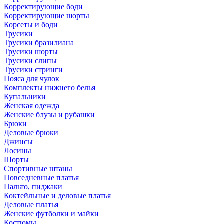
Корректирующие боди
Корректирующие шорты
Корсеты и боди
Трусики
Трусики бразилиана
Трусики шорты
Трусики слипы
Трусики стринги
Пояса для чулок
Комплекты нижнего белья
Купальники
Женская одежда
Женские блузы и рубашки
Брюки
Деловые брюки
Джинсы
Лосины
Шорты
Спортивные штаны
Повседневные платья
Пальто, пиджаки
Коктейльные и деловые платья
Деловые платья
Женские футболки и майки
Костюмы