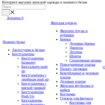
Интернет-магазин женской одежды и нижнего белья
Корзина
0
Женская одежда
Женские блузы и
рубашки
Брюки
Нижнее белье
Деловые брюки
Джинсы
Аксессуары к белью
Лосины
Бюстгальтеры
Шорты
Бюстгальтеры
Спортивные штаны
балконет
Повседневные платья
Бюсгальтер push
О
Пальто, пиджаки
up
Коктейльные и деловые
Бюстгальтеры с
платья
двойным push up
Деловые платья
Бюстгальтеры с
Женские футболки и
мягкой чашкой
майки
Бюстгальтеры
Костюмы
Push Up
Одежда для фитнеса
Бюстальтеры
Костюмы для
трансформеры