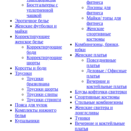
фитнеса
Бюстгальтеры с
Лосины для
уплотненной
фитнеса
чашкой
Майки/ топы для
Эротичное белье
фитнеса
Женские футболки и
Женские
майки
спортивные
Корректирующее
костюмы
женское белье
Комбинезоны, брюки,
Корректирующие
юбки
боди
Женские платья
Корректирующие
Повседневные
шорты
платья
Корсеты и боди
Деловые / Офисные
Трусики
платья
Трусики
Вечерние и
бразилиана
коктейльные платья
Трусики шорты
Блузы,кофточки,свитерки
Трусики слипы
Спортивные костюмы
Трусики стринги
Стильные комбинезоны
Пояса для чулок
Женские свитера и
Комплекты нижнего
лонглсливы
белья
Туники
Купальники
Вечерние и коктейльные
платья