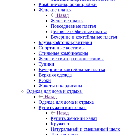
Комбинезоны, брюки, юбки
Женские платья
Назад
Женские платья
Повседневные платья
Деловые / Офисные платья
Вечерние и коктейльные платья
Блузы,кофточки,свитерки
Спортивные костюмы
Стильные комбинезоны
Женские свитера и лонглсливы
Туники
Вечерние и коктейльные платья
Верхняя одежда
Юбки
Жакеты и кардиганы
Одежда для дома и отдыха
Назад
Одежда для дома и отдыха
Купить женский халат
Назад
Купить женский халат
Кружево
Натуральный и смешанный шелк
Теплые халаты