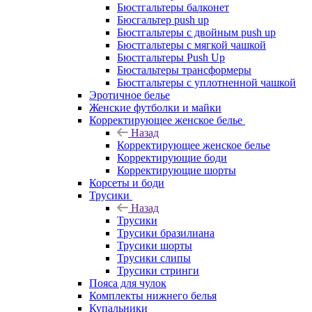
Бюстгальтеры балконет
Бюсгальтер push up
Бюстгальтеры с двойным push up
Бюстгальтеры с мягкой чашкой
Бюстгальтеры Push Up
Бюстальтеры трансформеры
Бюстгальтеры с уплотненной чашкой
Эротичное белье
Женские футболки и майки
Корректирующее женское белье
Назад
Корректирующее женское белье
Корректирующие боди
Корректирующие шорты
Корсеты и боди
Трусики
Назад
Трусики
Трусики бразилиана
Трусики шорты
Трусики слипы
Трусики стринги
Пояса для чулок
Комплекты нижнего белья
Купальники