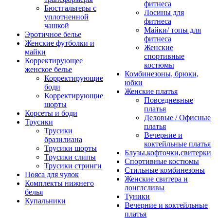
фитнеса
Бюстгальтеры с
Лосины для
уплотненной
фитнеса
чашкой
Майки/ топы для
Эротичное белье
фитнеса
Женские футболки и
Женские
майки
спортивные
Корректирующее
костюмы
женское белье
Комбинезоны, брюки,
Корректирующие
юбки
боди
Женские платья
Корректирующие
Повседневные
шорты
платья
Корсеты и боди
Деловые / Офисные
Трусики
платья
Трусики
Вечерние и
бразилиана
коктейльные платья
Трусики шорты
Блузы,кофточки,свитерки
Трусики слипы
Спортивные костюмы
Трусики стринги
Стильные комбинезоны
Пояса для чулок
Женские свитера и
Комплекты нижнего
лонглсливы
белья
Туники
Купальники
Вечерние и коктейльные
платья