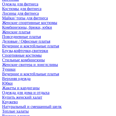
Одежда для фитнеса
Костюмы для фитнеса
Лосины для фитнеса
Майки/ топы для фитнеса
Женские спортивные костюмы
Комбинезоны, брюки, юбки
Женские платья
Повседневные платья
Деловые / Офисные платья
Вечерние и коктейльные платья
Блузы,кофточки,свитерки
Спортивные костюмы
Стильные комбинезоны
Женские свитера и лонглсливы
Туники
Вечерние и коктейльные платья
Верхняя одежда
Юбки
Жакеты и кардиганы
Одежда для дома и отдыха
Купить женский халат
Кружево
Натуральный и смешанный шелк
Теплые халаты
Вискоза,хлопок