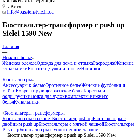
Контактная информация
г. Киев
info@passionstyle.in.ua
Бюстгальтер-трансформер с push up
Sielei 1590 New
Главная
—
Нижнее белье
Женская одежда
Одежда для дома и отдыха
Расродажа
Женские
купальники
Колготки,чулки и прочее
Новинки
—
Бюстгальтеры
Аксессуары к белью
Эротичное белье
Женские футболки и
майки
Корректирующее женское белье
Корсеты и
боди
Трусики
Пояса для чулок
Комплекты нижнего
белья
Купальники
—
Бюстальтеры трансформеры
Бюстгальтеры балконет
Бюсгальтер push up
Бюстгальтеры с
двойным push up
Бюстгальтеры с мягкой чашкой
Бюстгальтеры
Push Up
Бюстгальтеры с уплотненной чашкой
—
Бюстгальтер-трансформер с push up Sielei 1590 New