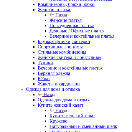
Комбинезоны, брюки, юбки
Женские платья
Назад
Женские платья
Повседневные платья
Деловые / Офисные платья
Вечерние и коктейльные платья
Блузы,кофточки,свитерки
Спортивные костюмы
Стильные комбинезоны
Женские свитера и лонглсливы
Туники
Вечерние и коктейльные платья
Верхняя одежда
Юбки
Жакеты и кардиганы
Одежда для дома и отдыха
Назад
Одежда для дома и отдыха
Купить женский халат
Назад
Купить женский халат
Кружево
Натуральный и смешанный шелк
Теплые халаты