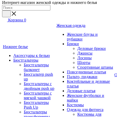
Интернет-магазин женской одежды и нижнего белья
Корзина
0
Женская одежда
Женские блузы и
рубашки
Брюки
Нижнее белье
Деловые брюки
Джинсы
Аксессуары к белью
Лосины
Бюстгальтеры
Шорты
Бюстгальтеры
Спортивные штаны
балконет
Повседневные платья
Бюсгальтер push
О
Пальто, пиджаки
up
Коктейльные и деловые
Бюстгальтеры с
платья
двойным push up
Деловые платья
Бюстгальтеры с
Женские футболки и
мягкой чашкой
майки
Бюстгальтеры
Костюмы
Push Up
Одежда для фитнеса
Бюстальтеры
Костюмы для
трансформеры