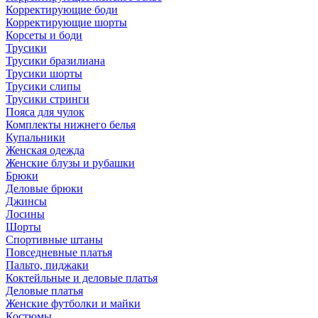
Корректирующие боди
Корректирующие шорты
Корсеты и боди
Трусики
Трусики бразилиана
Трусики шорты
Трусики слипы
Трусики стринги
Пояса для чулок
Комплекты нижнего белья
Купальники
Женская одежда
Женские блузы и рубашки
Брюки
Деловые брюки
Джинсы
Лосины
Шорты
Спортивные штаны
Повседневные платья
Пальто, пиджаки
Коктейльные и деловые платья
Деловые платья
Женские футболки и майки
Костюмы