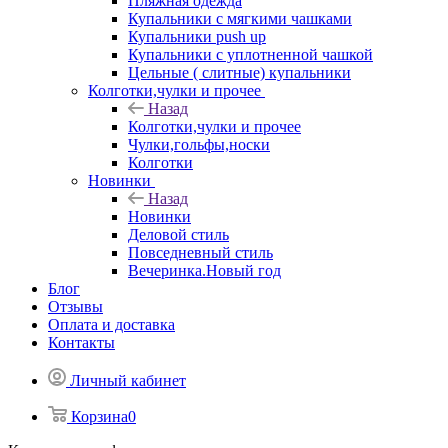
Пляжная одежда
Купальники с мягкими чашками
Купальники push up
Купальники с уплотненной чашкой
Цельные ( слитные) купальники
Колготки,чулки и прочее
Назад
Колготки,чулки и прочее
Чулки,гольфы,носки
Колготки
Новинки
Назад
Новинки
Деловой стиль
Повседневный стиль
Вечеринка.Новый год
Блог
Отзывы
Оплата и доставка
Контакты
Личный кабинет
Корзина
0