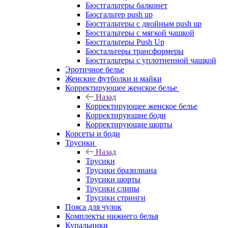
Бюстгальтеры балконет
Бюсгальтер push up
Бюстгальтеры с двойным push up
Бюстгальтеры с мягкой чашкой
Бюстгальтеры Push Up
Бюстальтеры трансформеры
Бюстгальтеры с уплотненной чашкой
Эротичное белье
Женские футболки и майки
Корректирующее женское белье
Назад
Корректирующее женское белье
Корректирующие боди
Корректирующие шорты
Корсеты и боди
Трусики
Назад
Трусики
Трусики бразилиана
Трусики шорты
Трусики слипы
Трусики стринги
Пояса для чулок
Комплекты нижнего белья
Купальники