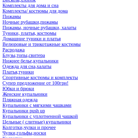
Комплекты для дома и сна
Комплекты/ костюмы для дома
Пижамы
Ночные рубашки,пижамы
Пижамы, ночные рубашки, халаты
Туники, платья, костюмы
Домашние туники и платья
Велюровые и трикотажные костюмы
Расродажа
Блузы,топы,свитера
Нижнее белье,купальники
Одежда для сна,халаты
Платья,туники
Спортивные костюмы и комплекты
Супер предложение от 100грн!
Юбки и брюки
Женские купальники
Пляжная одежда
Купальники с мягкими чашками
Купальники push up
Купальники с уплотненной чашкой
Цельные ( слитные) купальники
Колготки,чулки и прочее
Чулки,гольфы,носки