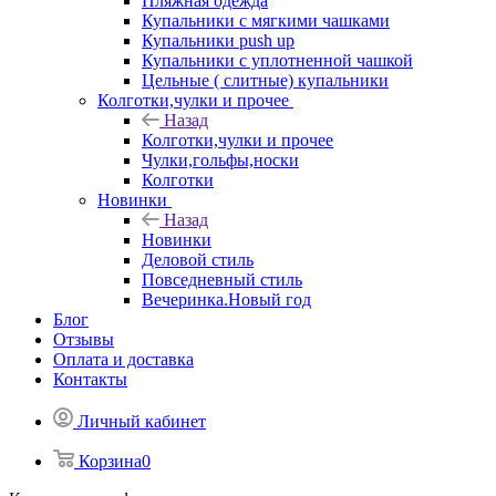
Пляжная одежда
Купальники с мягкими чашками
Купальники push up
Купальники с уплотненной чашкой
Цельные ( слитные) купальники
Колготки,чулки и прочее
Назад
Колготки,чулки и прочее
Чулки,гольфы,носки
Колготки
Новинки
Назад
Новинки
Деловой стиль
Повседневный стиль
Вечеринка.Новый год
Блог
Отзывы
Оплата и доставка
Контакты
Личный кабинет
Корзина
0