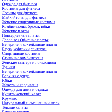
Одежда для фитнеса
Костюмы для фитнеса
Лосины для фитнеса
Майки/ топы для фитнеса
Женские спортивные костюмы
Комбинезоны, брюки, юбки
Женские платья
Повседневные платья
Деловые / Офисные платья
Вечерние и коктейльные платья
Блузы,кофточки,свитерки
Спортивные костюмы
Стильные комбинезоны
Женские свитера и лонглсливы
Туники
Вечерние и коктейльные платья
Верхняя одежда
Юбки
Жакеты и кардиганы
Одежда для дома и отдыха
Купить женский халат
Кружево
Натуральный и смешанный шелк
Теплые халаты
Вискоза,хлопок