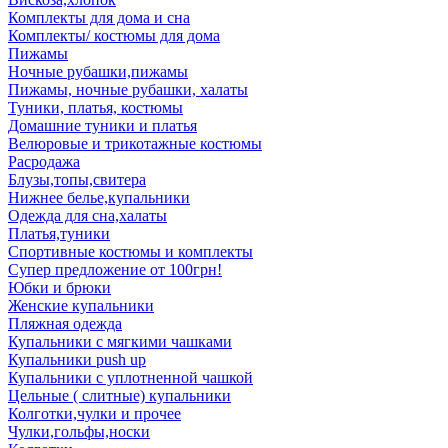
Комплекты для дома и сна
Комплекты/ костюмы для дома
Пижамы
Ночные рубашки,пижамы
Пижамы, ночные рубашки, халаты
Туники, платья, костюмы
Домашние туники и платья
Велюровые и трикотажные костюмы
Расродажа
Блузы,топы,свитера
Нижнее белье,купальники
Одежда для сна,халаты
Платья,туники
Спортивные костюмы и комплекты
Супер предложение от 100грн!
Юбки и брюки
Женские купальники
Пляжная одежда
Купальники с мягкими чашками
Купальники push up
Купальники с уплотненной чашкой
Цельные ( слитные) купальники
Колготки,чулки и прочее
Чулки,гольфы,носки