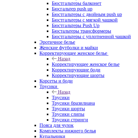
Бюстгальтеры балконет
Бюсгальтер push up
Бюстгальтеры с двойным push up
Бюстгальтеры с мягкой чашкой
Бюстгальтеры Push Up
Бюстальтеры трансформеры
Бюстгальтеры с уплотненной чашкой
Эротичное белье
Женские футболки и майки
Корректирующее женское белье
Назад
Корректирующее женское белье
Корректирующие боди
Корректирующие шорты
Корсеты и боди
Трусики
Назад
Трусики
Трусики бразилиана
Трусики шорты
Трусики слипы
Трусики стринги
Пояса для чулок
Комплекты нижнего белья
Купальники