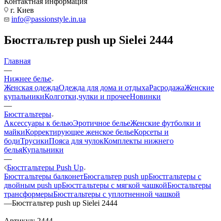
Контактная информация
г. Киев
info@passionstyle.in.ua
Бюстгальтер push up Sielei 2444
Главная
—
Нижнее белье
Женская одежда
Одежда для дома и отдыха
Расродажа
Женские
купальники
Колготки,чулки и прочее
Новинки
—
Бюстгальтеры
Аксессуары к белью
Эротичное белье
Женские футболки и
майки
Корректирующее женское белье
Корсеты и
боди
Трусики
Пояса для чулок
Комплекты нижнего
белья
Купальники
—
Бюстгальтеры Push Up
Бюстгальтеры балконет
Бюсгальтер push up
Бюстгальтеры с
двойным push up
Бюстгальтеры с мягкой чашкой
Бюстальтеры
трансформеры
Бюстгальтеры с уплотненной чашкой
—
Бюстгальтер push up Sielei 2444
Артикул:
2444