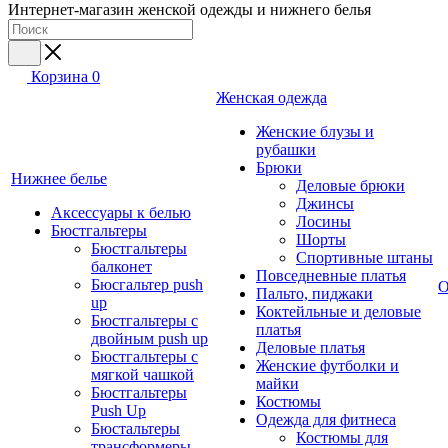
Интернет-магазин женской одежды и нижнего белья
Корзина
0
Женская одежда
Женские блузы и
рубашки
Брюки
Нижнее белье
Деловые брюки
Джинсы
Аксессуары к белью
Лосины
Бюстгальтеры
Шорты
Бюстгальтеры
Спортивные штаны
балконет
Повседневные платья
Бюсгальтер push
О
Пальто, пиджаки
up
Коктейльные и деловые
Бюстгальтеры с
платья
двойным push up
Деловые платья
Бюстгальтеры с
Женские футболки и
мягкой чашкой
майки
Бюстгальтеры
Костюмы
Push Up
Одежда для фитнеса
Бюстальтеры
Костюмы для
трансформеры