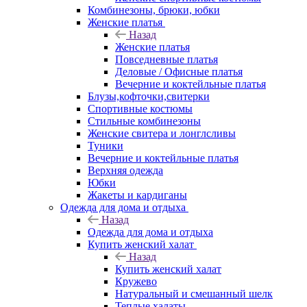
Комбинезоны, брюки, юбки
Женские платья
Назад
Женские платья
Повседневные платья
Деловые / Офисные платья
Вечерние и коктейльные платья
Блузы,кофточки,свитерки
Спортивные костюмы
Стильные комбинезоны
Женские свитера и лонглсливы
Туники
Вечерние и коктейльные платья
Верхняя одежда
Юбки
Жакеты и кардиганы
Одежда для дома и отдыха
Назад
Одежда для дома и отдыха
Купить женский халат
Назад
Купить женский халат
Кружево
Натуральный и смешанный шелк
Теплые халаты