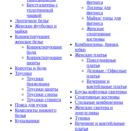
фитнеса
Бюстгальтеры с
Лосины для
уплотненной
фитнеса
чашкой
Майки/ топы для
Эротичное белье
фитнеса
Женские футболки и
Женские
майки
спортивные
Корректирующее
костюмы
женское белье
Комбинезоны, брюки,
Корректирующие
юбки
боди
Женские платья
Корректирующие
Повседневные
шорты
платья
Корсеты и боди
Деловые / Офисные
Трусики
платья
Трусики
Вечерние и
бразилиана
коктейльные платья
Трусики шорты
Блузы,кофточки,свитерки
Трусики слипы
Спортивные костюмы
Трусики стринги
Стильные комбинезоны
Пояса для чулок
Женские свитера и
Комплекты нижнего
лонглсливы
белья
Туники
Купальники
Вечерние и коктейльные
платья