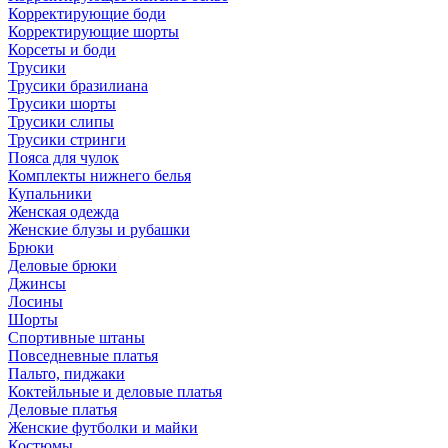
Корректирующие боди
Корректирующие шорты
Корсеты и боди
Трусики
Трусики бразилиана
Трусики шорты
Трусики слипы
Трусики стринги
Пояса для чулок
Комплекты нижнего белья
Купальники
Женская одежда
Женские блузы и рубашки
Брюки
Деловые брюки
Джинсы
Лосины
Шорты
Спортивные штаны
Повседневные платья
Пальто, пиджаки
Коктейльные и деловые платья
Деловые платья
Женские футболки и майки
Костюмы