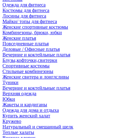
Одежда для фитнеса
Костюмы для фитнеса
Лосины для фитнеса
Майки/ топы для фитнеса
Женские спортивные костюмы
Комбинезоны, брюки, юбки
Женские платья
Повседневные платья
Деловые / Офисные платья
Вечерние и коктейльные платья
Блузы,кофточки,свитерки
Спортивные костюмы
Стильные комбинезоны
Женские свитера и лонглсливы
Туники
Вечерние и коктейльные платья
Верхняя одежда
Юбки
Жакеты и кардиганы
Одежда для дома и отдыха
Купить женский халат
Кружево
Натуральный и смешанный шелк
Теплые халаты
Вискоза,хлопок