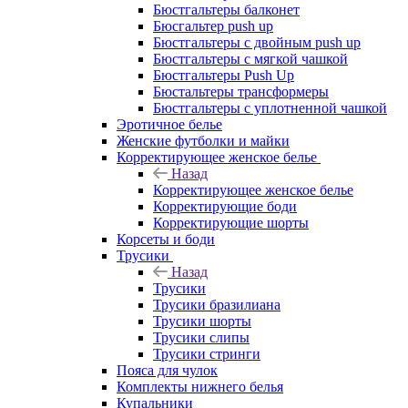
Бюстгальтеры балконет
Бюсгальтер push up
Бюстгальтеры с двойным push up
Бюстгальтеры с мягкой чашкой
Бюстгальтеры Push Up
Бюстальтеры трансформеры
Бюстгальтеры с уплотненной чашкой
Эротичное белье
Женские футболки и майки
Корректирующее женское белье
Назад
Корректирующее женское белье
Корректирующие боди
Корректирующие шорты
Корсеты и боди
Трусики
Назад
Трусики
Трусики бразилиана
Трусики шорты
Трусики слипы
Трусики стринги
Пояса для чулок
Комплекты нижнего белья
Купальники