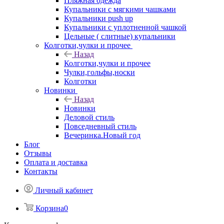
Пляжная одежда
Купальники с мягкими чашками
Купальники push up
Купальники с уплотненной чашкой
Цельные ( слитные) купальники
Колготки,чулки и прочее
Назад
Колготки,чулки и прочее
Чулки,гольфы,носки
Колготки
Новинки
Назад
Новинки
Деловой стиль
Повседневный стиль
Вечеринка.Новый год
Блог
Отзывы
Оплата и доставка
Контакты
Личный кабинет
Корзина
0