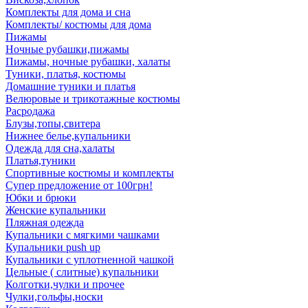
Комплекты для дома и сна
Комплекты/ костюмы для дома
Пижамы
Ночные рубашки,пижамы
Пижамы, ночные рубашки, халаты
Туники, платья, костюмы
Домашние туники и платья
Велюровые и трикотажные костюмы
Расродажа
Блузы,топы,свитера
Нижнее белье,купальники
Одежда для сна,халаты
Платья,туники
Спортивные костюмы и комплекты
Супер предложение от 100грн!
Юбки и брюки
Женские купальники
Пляжная одежда
Купальники с мягкими чашками
Купальники push up
Купальники с уплотненной чашкой
Цельные ( слитные) купальники
Колготки,чулки и прочее
Чулки,гольфы,носки