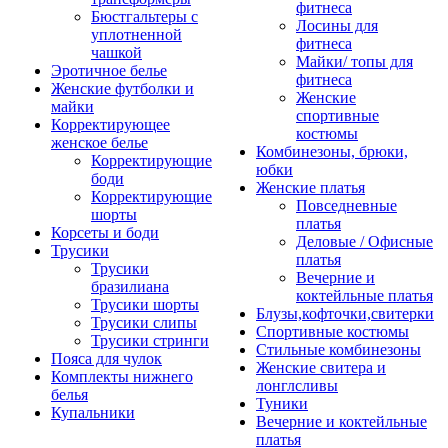
фитнеса
Бюстгальтеры с
Лосины для
уплотненной
фитнеса
чашкой
Майки/ топы для
Эротичное белье
фитнеса
Женские футболки и
Женские
майки
спортивные
Корректирующее
костюмы
женское белье
Комбинезоны, брюки,
Корректирующие
юбки
боди
Женские платья
Корректирующие
Повседневные
шорты
платья
Корсеты и боди
Деловые / Офисные
Трусики
платья
Трусики
Вечерние и
бразилиана
коктейльные платья
Трусики шорты
Блузы,кофточки,свитерки
Трусики слипы
Спортивные костюмы
Трусики стринги
Стильные комбинезоны
Пояса для чулок
Женские свитера и
Комплекты нижнего
лонглсливы
белья
Туники
Купальники
Вечерние и коктейльные
платья