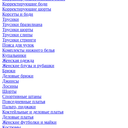
Корректирующие боди
Корректирующие шорты
Корсеты и боди
Трусики
Трусики бразилиана
Трусики шорты
Трусики слипы
Трусики стринги
Пояса для чулок
Комплекты нижнего белья
Купальники
Женская одежда
Женские блузы и рубашки
Брюки
Деловые брюки
Джинсы
Лосины
Шорты
Спортивные штаны
Повседневные платья
Пальто, пиджаки
Коктейльные и деловые платья
Деловые платья
Женские футболки и майки
Костюмы