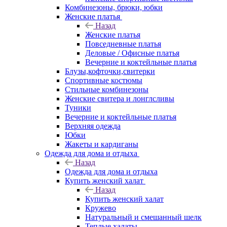
Комбинезоны, брюки, юбки
Женские платья
Назад
Женские платья
Повседневные платья
Деловые / Офисные платья
Вечерние и коктейльные платья
Блузы,кофточки,свитерки
Спортивные костюмы
Стильные комбинезоны
Женские свитера и лонглсливы
Туники
Вечерние и коктейльные платья
Верхняя одежда
Юбки
Жакеты и кардиганы
Одежда для дома и отдыха
Назад
Одежда для дома и отдыха
Купить женский халат
Назад
Купить женский халат
Кружево
Натуральный и смешанный шелк
Теплые халаты