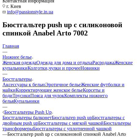
Контактная информация
г. Киев
info@passionstyle.in.ua
Бюстгальтер push up с силиконовой
спинкой Anabel Arto 7002
Главная
—
Нижнее белье
Женская одежда
Одежда для дома и отдыха
Расродажа
Женские
купальники
Колготки,чулки и прочее
Новинки
—
Бюстгальтеры
Аксессуары к белью
Эротичное белье
Женские футболки и
майки
Корректирующее женское белье
Корсеты и
боди
Трусики
Пояса для чулок
Комплекты нижнего
белья
Купальники
—
Бюстгальтеры Push Up
Бюстгальтеры балконет
Бюсгальтер push up
Бюстгальтеры с
двойным push up
Бюстгальтеры с мягкой чашкой
Бюстальтеры
трансформеры
Бюстгальтеры с уплотненной чашкой
—
Бюстгальтер push up с силиконовой спинкой Anabel Arto