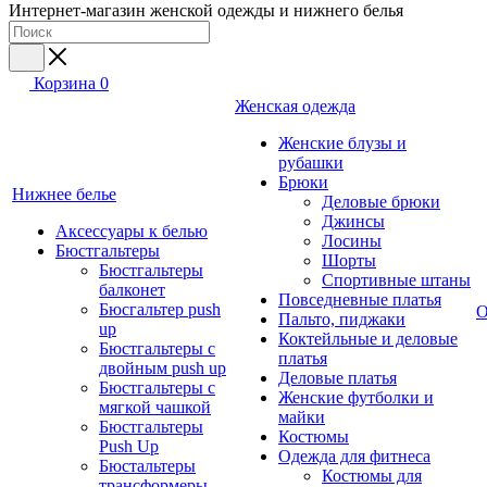
Интернет-магазин женской одежды и нижнего белья
Корзина
0
Женская одежда
Женские блузы и
рубашки
Брюки
Нижнее белье
Деловые брюки
Джинсы
Аксессуары к белью
Лосины
Бюстгальтеры
Шорты
Бюстгальтеры
Спортивные штаны
балконет
Повседневные платья
Бюсгальтер push
О
Пальто, пиджаки
up
Коктейльные и деловые
Бюстгальтеры с
платья
двойным push up
Деловые платья
Бюстгальтеры с
Женские футболки и
мягкой чашкой
майки
Бюстгальтеры
Костюмы
Push Up
Одежда для фитнеса
Бюстальтеры
Костюмы для
трансформеры