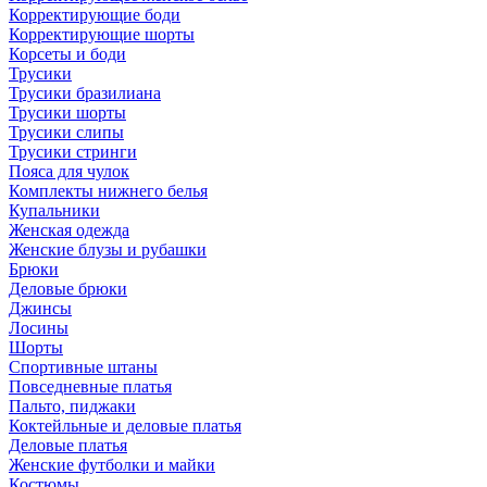
Корректирующие боди
Корректирующие шорты
Корсеты и боди
Трусики
Трусики бразилиана
Трусики шорты
Трусики слипы
Трусики стринги
Пояса для чулок
Комплекты нижнего белья
Купальники
Женская одежда
Женские блузы и рубашки
Брюки
Деловые брюки
Джинсы
Лосины
Шорты
Спортивные штаны
Повседневные платья
Пальто, пиджаки
Коктейльные и деловые платья
Деловые платья
Женские футболки и майки
Костюмы