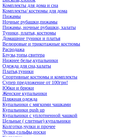
Комплекты для дома и сна
Комплекты/ костюмы для дома
Пижамы
Ночные рубашки,пижамы
Пижамы, ночные рубашки, халаты
Туники, платья, костюмы
Домашние туники и платья
Велюровые и трикотажные костюмы
Расродажа
Блузы,топы,свитера
Нижнее белье,купальники
Одежда для сна,халаты
Платья,туники
Спортивные костюмы и комплекты
Супер предложение от 100грн!
Юбки и брюки
Женские купальники
Пляжная одежда
Купальники с мягкими чашками
Купальники push up
Купальники с уплотненной чашкой
Цельные ( слитные) купальники
Колготки,чулки и прочее
Чулки,гольфы,носки