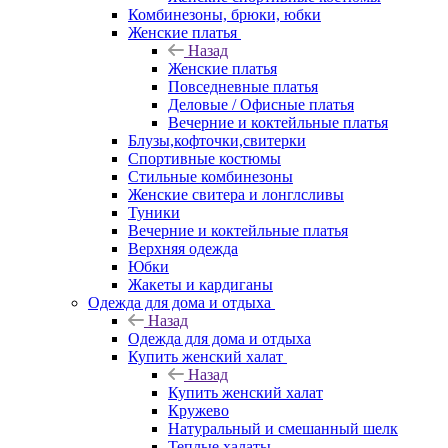
Комбинезоны, брюки, юбки
Женские платья
Назад
Женские платья
Повседневные платья
Деловые / Офисные платья
Вечерние и коктейльные платья
Блузы,кофточки,свитерки
Спортивные костюмы
Стильные комбинезоны
Женские свитера и лонглсливы
Туники
Вечерние и коктейльные платья
Верхняя одежда
Юбки
Жакеты и кардиганы
Одежда для дома и отдыха
Назад
Одежда для дома и отдыха
Купить женский халат
Назад
Купить женский халат
Кружево
Натуральный и смешанный шелк
Теплые халаты