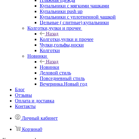
Пляжная одежда
Купальники с мягкими чашками
Купальники push up
Купальники с уплотненной чашкой
Цельные ( слитные) купальники
Колготки,чулки и прочее
Назад
Колготки,чулки и прочее
Чулки,гольфы,носки
Колготки
Новинки
Назад
Новинки
Деловой стиль
Повседневный стиль
Вечеринка.Новый год
Блог
Отзывы
Оплата и доставка
Контакты
Личный кабинет
Корзина
0