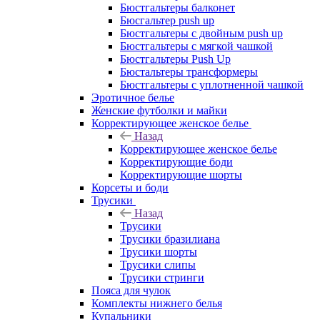
Бюстгальтеры балконет
Бюсгальтер push up
Бюстгальтеры с двойным push up
Бюстгальтеры с мягкой чашкой
Бюстгальтеры Push Up
Бюстальтеры трансформеры
Бюстгальтеры с уплотненной чашкой
Эротичное белье
Женские футболки и майки
Корректирующее женское белье
Назад
Корректирующее женское белье
Корректирующие боди
Корректирующие шорты
Корсеты и боди
Трусики
Назад
Трусики
Трусики бразилиана
Трусики шорты
Трусики слипы
Трусики стринги
Пояса для чулок
Комплекты нижнего белья
Купальники