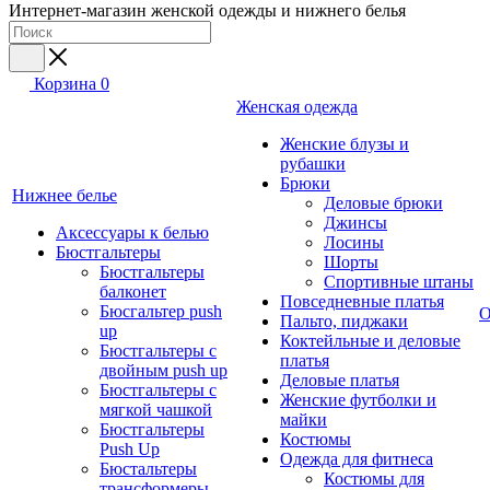
Интернет-магазин женской одежды и нижнего белья
Корзина
0
Женская одежда
Женские блузы и
рубашки
Брюки
Нижнее белье
Деловые брюки
Джинсы
Аксессуары к белью
Лосины
Бюстгальтеры
Шорты
Бюстгальтеры
Спортивные штаны
балконет
Повседневные платья
Бюсгальтер push
О
Пальто, пиджаки
up
Коктейльные и деловые
Бюстгальтеры с
платья
двойным push up
Деловые платья
Бюстгальтеры с
Женские футболки и
мягкой чашкой
майки
Бюстгальтеры
Костюмы
Push Up
Одежда для фитнеса
Бюстальтеры
Костюмы для
трансформеры