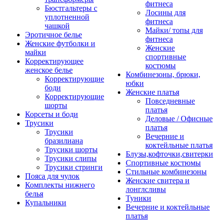
фитнеса
Бюстгальтеры с
Лосины для
уплотненной
фитнеса
чашкой
Майки/ топы для
Эротичное белье
фитнеса
Женские футболки и
Женские
майки
спортивные
Корректирующее
костюмы
женское белье
Комбинезоны, брюки,
Корректирующие
юбки
боди
Женские платья
Корректирующие
Повседневные
шорты
платья
Корсеты и боди
Деловые / Офисные
Трусики
платья
Трусики
Вечерние и
бразилиана
коктейльные платья
Трусики шорты
Блузы,кофточки,свитерки
Трусики слипы
Спортивные костюмы
Трусики стринги
Стильные комбинезоны
Пояса для чулок
Женские свитера и
Комплекты нижнего
лонглсливы
белья
Туники
Купальники
Вечерние и коктейльные
платья