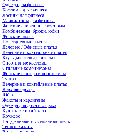
Одежда для фитнеса
Костюмы для фитнеса
Лосины для фитнеса
Майки/ топы для фитнеса
Женские спортивные костюмы
Комбинезоны, брюки, юбки
Женские платья
Повседневные платья
Деловые / Офисные платья
Вечерние и коктейльные платья
Блузы,кофточки,свитерки
Спортивные костюмы
Стильные комбинезоны
Женские свитера и лонглсливы
Туники
Вечерние и коктейльные платья
Верхняя одежда
Юбки
Жакеты и кардиганы
Одежда для дома и отдыха
Купить женский халат
Кружево
Натуральный и смешанный шелк
Теплые халаты
Вискоза,хлопок