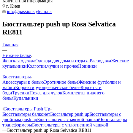
Контактная информация
г. Киев
info@passionstyle.in.ua
Бюстгальтер push up Rosa Selvatica
RE811
Главная
—
Нижнее белье
Женская одежда
Одежда для дома и отдыха
Расродажа
Женские
купальники
Колготки,чулки и прочее
Новинки
—
Бюстгальтеры
Аксессуары к белью
Эротичное белье
Женские футболки и
майки
Корректирующее женское белье
Корсеты и
боди
Трусики
Пояса для чулок
Комплекты нижнего
белья
Купальники
—
Бюстгальтеры Push Up
Бюстгальтеры балконет
Бюсгальтер push up
Бюстгальтеры с
двойным push up
Бюстгальтеры с мягкой чашкой
Бюстальтеры
трансформеры
Бюстгальтеры с уплотненной чашкой
—
Бюстгальтер push up Rosa Selvatica RE811