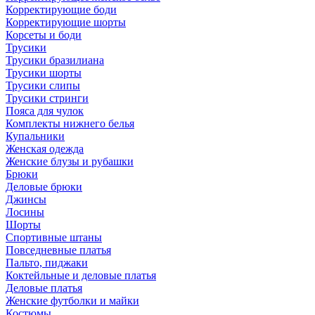
Корректирующие боди
Корректирующие шорты
Корсеты и боди
Трусики
Трусики бразилиана
Трусики шорты
Трусики слипы
Трусики стринги
Пояса для чулок
Комплекты нижнего белья
Купальники
Женская одежда
Женские блузы и рубашки
Брюки
Деловые брюки
Джинсы
Лосины
Шорты
Спортивные штаны
Повседневные платья
Пальто, пиджаки
Коктейльные и деловые платья
Деловые платья
Женские футболки и майки
Костюмы