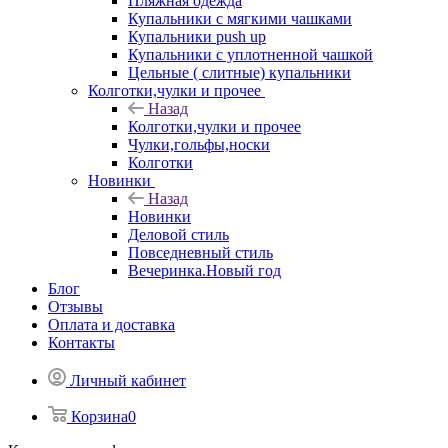
Пляжная одежда
Купальники с мягкими чашками
Купальники push up
Купальники с уплотненной чашкой
Цельные ( слитные) купальники
Колготки,чулки и прочее
Назад
Колготки,чулки и прочее
Чулки,гольфы,носки
Колготки
Новинки
Назад
Новинки
Деловой стиль
Повседневный стиль
Вечеринка.Новый год
Блог
Отзывы
Оплата и доставка
Контакты
Личный кабинет
Корзина
0