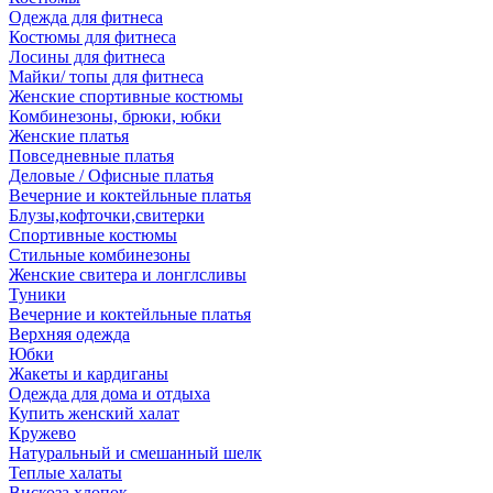
Одежда для фитнеса
Костюмы для фитнеса
Лосины для фитнеса
Майки/ топы для фитнеса
Женские спортивные костюмы
Комбинезоны, брюки, юбки
Женские платья
Повседневные платья
Деловые / Офисные платья
Вечерние и коктейльные платья
Блузы,кофточки,свитерки
Спортивные костюмы
Стильные комбинезоны
Женские свитера и лонглсливы
Туники
Вечерние и коктейльные платья
Верхняя одежда
Юбки
Жакеты и кардиганы
Одежда для дома и отдыха
Купить женский халат
Кружево
Натуральный и смешанный шелк
Теплые халаты
Вискоза,хлопок