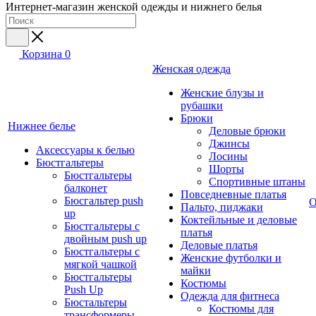
Интернет-магазин женской одежды и нижнего белья
Корзина
0
Женская одежда
Женские блузы и
рубашки
Брюки
Нижнее белье
Деловые брюки
Джинсы
Аксессуары к белью
Лосины
Бюстгальтеры
Шорты
Бюстгальтеры
Спортивные штаны
балконет
Повседневные платья
Бюсгальтер push
О
Пальто, пиджаки
up
Коктейльные и деловые
Бюстгальтеры с
платья
двойным push up
Деловые платья
Бюстгальтеры с
Женские футболки и
мягкой чашкой
майки
Бюстгальтеры
Костюмы
Push Up
Одежда для фитнеса
Бюстальтеры
Костюмы для
трансформеры