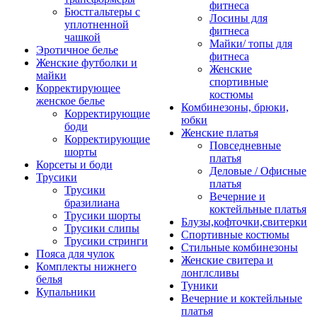
фитнеса
Бюстгальтеры с
Лосины для
уплотненной
фитнеса
чашкой
Майки/ топы для
Эротичное белье
фитнеса
Женские футболки и
Женские
майки
спортивные
Корректирующее
костюмы
женское белье
Комбинезоны, брюки,
Корректирующие
юбки
боди
Женские платья
Корректирующие
Повседневные
шорты
платья
Корсеты и боди
Деловые / Офисные
Трусики
платья
Трусики
Вечерние и
бразилиана
коктейльные платья
Трусики шорты
Блузы,кофточки,свитерки
Трусики слипы
Спортивные костюмы
Трусики стринги
Стильные комбинезоны
Пояса для чулок
Женские свитера и
Комплекты нижнего
лонглсливы
белья
Туники
Купальники
Вечерние и коктейльные
платья