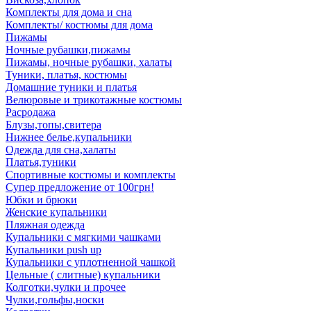
Комплекты для дома и сна
Комплекты/ костюмы для дома
Пижамы
Ночные рубашки,пижамы
Пижамы, ночные рубашки, халаты
Туники, платья, костюмы
Домашние туники и платья
Велюровые и трикотажные костюмы
Расродажа
Блузы,топы,свитера
Нижнее белье,купальники
Одежда для сна,халаты
Платья,туники
Спортивные костюмы и комплекты
Супер предложение от 100грн!
Юбки и брюки
Женские купальники
Пляжная одежда
Купальники с мягкими чашками
Купальники push up
Купальники с уплотненной чашкой
Цельные ( слитные) купальники
Колготки,чулки и прочее
Чулки,гольфы,носки