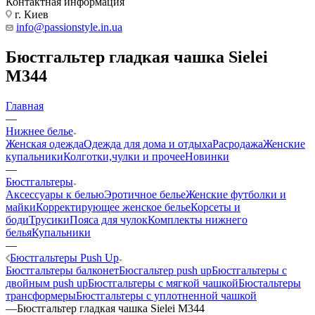
Контактная информация
г. Киев
info@passionstyle.in.ua
Бюстгальтер гладкая чашка Sielei
M344
Главная
—
Нижнее белье
Женская одежда
Одежда для дома и отдыха
Расродажа
Женские
купальники
Колготки,чулки и прочее
Новинки
—
Бюстгальтеры
Аксессуары к белью
Эротичное белье
Женские футболки и
майки
Корректирующее женское белье
Корсеты и
боди
Трусики
Пояса для чулок
Комплекты нижнего
белья
Купальники
—
Бюстгальтеры Push Up
Бюстгальтеры балконет
Бюсгальтер push up
Бюстгальтеры с
двойным push up
Бюстгальтеры с мягкой чашкой
Бюстальтеры
трансформеры
Бюстгальтеры с уплотненной чашкой
—
Бюстгальтер гладкая чашка Sielei M344