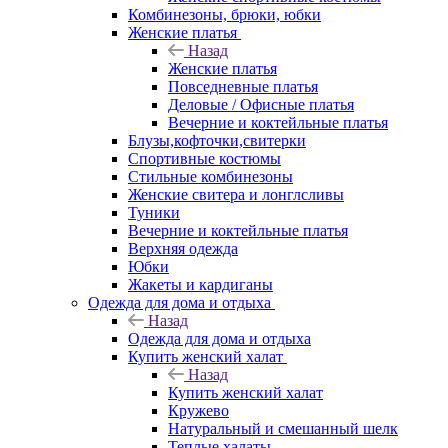
Комбинезоны, брюки, юбки
Женские платья
Назад
Женские платья
Повседневные платья
Деловые / Офисные платья
Вечерние и коктейльные платья
Блузы,кофточки,свитерки
Спортивные костюмы
Стильные комбинезоны
Женские свитера и лонглсливы
Туники
Вечерние и коктейльные платья
Верхняя одежда
Юбки
Жакеты и кардиганы
Одежда для дома и отдыха
Назад
Одежда для дома и отдыха
Купить женский халат
Назад
Купить женский халат
Кружево
Натуральный и смешанный шелк
Теплые халаты