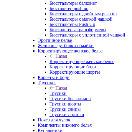
Бюстгальтеры балконет
Бюсгальтер push up
Бюстгальтеры с двойным push up
Бюстгальтеры с мягкой чашкой
Бюстгальтеры Push Up
Бюстальтеры трансформеры
Бюстгальтеры с уплотненной чашкой
Эротичное белье
Женские футболки и майки
Корректирующее женское белье
Назад
Корректирующее женское белье
Корректирующие боди
Корректирующие шорты
Корсеты и боди
Трусики
Назад
Трусики
Трусики бразилиана
Трусики шорты
Трусики слипы
Трусики стринги
Пояса для чулок
Комплекты нижнего белья
Купальники