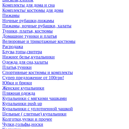
Комплекты для дома и сна
Комплекты/ костюмы для дома
Пижамы
Ночные рубашки,пижамы
Пижамы, ночные рубашки, халаты
Туники, платья, костюмы
Домашние туники и платья
Велюровые и трикотажные костюмы
Расродажа
Блузы,топы,свитера
Нижнее белье,купальники
Одежда для сна,халаты
Платья,туники
Спортивные костюмы и комплекты
Супер предложение от 100грн!
Юбки и брюки
Женские купальники
Пляжная одежда
Купальники с мягкими чашками
Купальники push up
Купальники с уплотненной чашкой
Цельные ( слитные) купальники
Колготки,чулки и прочее
Чулки,гольфы,носки