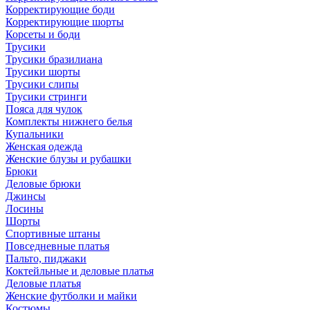
Корректирующие боди
Корректирующие шорты
Корсеты и боди
Трусики
Трусики бразилиана
Трусики шорты
Трусики слипы
Трусики стринги
Пояса для чулок
Комплекты нижнего белья
Купальники
Женская одежда
Женские блузы и рубашки
Брюки
Деловые брюки
Джинсы
Лосины
Шорты
Спортивные штаны
Повседневные платья
Пальто, пиджаки
Коктейльные и деловые платья
Деловые платья
Женские футболки и майки
Костюмы