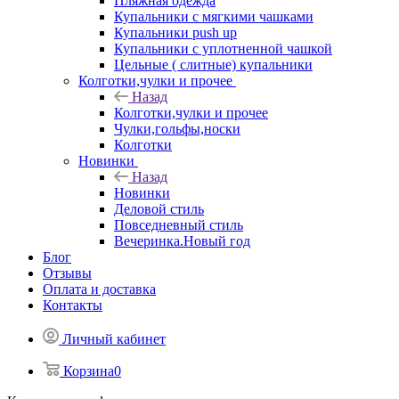
Пляжная одежда
Купальники с мягкими чашками
Купальники push up
Купальники с уплотненной чашкой
Цельные ( слитные) купальники
Колготки,чулки и прочее
Назад
Колготки,чулки и прочее
Чулки,гольфы,носки
Колготки
Новинки
Назад
Новинки
Деловой стиль
Повседневный стиль
Вечеринка.Новый год
Блог
Отзывы
Оплата и доставка
Контакты
Личный кабинет
Корзина
0