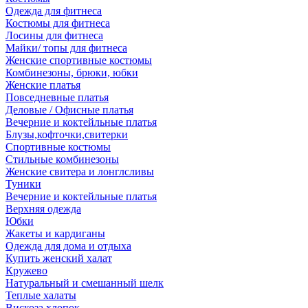
Одежда для фитнеса
Костюмы для фитнеса
Лосины для фитнеса
Майки/ топы для фитнеса
Женские спортивные костюмы
Комбинезоны, брюки, юбки
Женские платья
Повседневные платья
Деловые / Офисные платья
Вечерние и коктейльные платья
Блузы,кофточки,свитерки
Спортивные костюмы
Стильные комбинезоны
Женские свитера и лонглсливы
Туники
Вечерние и коктейльные платья
Верхняя одежда
Юбки
Жакеты и кардиганы
Одежда для дома и отдыха
Купить женский халат
Кружево
Натуральный и смешанный шелк
Теплые халаты
Вискоза,хлопок