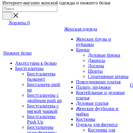
Интернет-магазин женской одежды и нижнего белья
Корзина
0
Женская одежда
Женские блузы и
рубашки
Брюки
Нижнее белье
Деловые брюки
Джинсы
Аксессуары к белью
Лосины
Бюстгальтеры
Шорты
Бюстгальтеры
Спортивные штаны
балконет
Повседневные платья
Бюсгальтер push
О
Пальто, пиджаки
up
Коктейльные и деловые
Бюстгальтеры с
платья
двойным push up
Деловые платья
Бюстгальтеры с
Женские футболки и
мягкой чашкой
майки
Бюстгальтеры
Костюмы
Push Up
Одежда для фитнеса
Бюстальтеры
Костюмы для
трансформеры