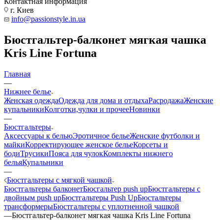
Контактная информация
г. Киев
info@passionstyle.in.ua
Бюстгальтер-балконет мягкая чашка
Kris Line Fortuna
Главная
—
Нижнее белье
Женская одежда
Одежда для дома и отдыха
Расродажа
Женские
купальники
Колготки,чулки и прочее
Новинки
—
Бюстгальтеры
Аксессуары к белью
Эротичное белье
Женские футболки и
майки
Корректирующее женское белье
Корсеты и
боди
Трусики
Пояса для чулок
Комплекты нижнего
белья
Купальники
—
Бюстгальтеры с мягкой чашкой
Бюстгальтеры балконет
Бюсгальтер push up
Бюстгальтеры с
двойным push up
Бюстгальтеры Push Up
Бюстальтеры
трансформеры
Бюстгальтеры с уплотненной чашкой
—
Бюстгальтер-балконет мягкая чашка Kris Line Fortuna