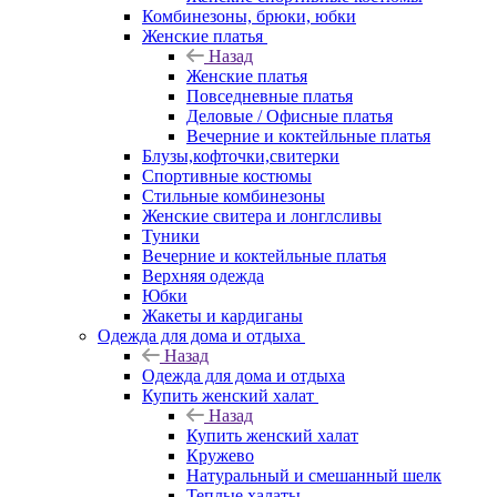
Комбинезоны, брюки, юбки
Женские платья
Назад
Женские платья
Повседневные платья
Деловые / Офисные платья
Вечерние и коктейльные платья
Блузы,кофточки,свитерки
Спортивные костюмы
Стильные комбинезоны
Женские свитера и лонглсливы
Туники
Вечерние и коктейльные платья
Верхняя одежда
Юбки
Жакеты и кардиганы
Одежда для дома и отдыха
Назад
Одежда для дома и отдыха
Купить женский халат
Назад
Купить женский халат
Кружево
Натуральный и смешанный шелк
Теплые халаты