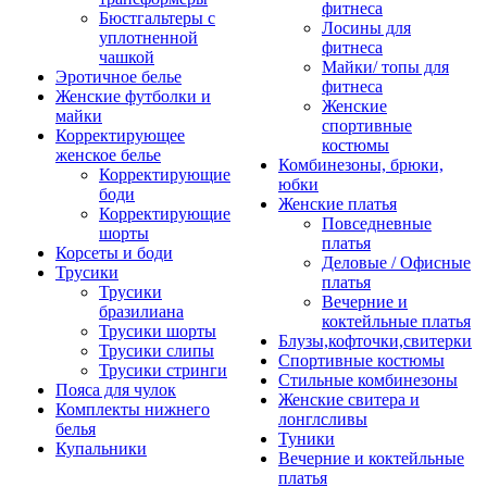
фитнеса
Бюстгальтеры с
Лосины для
уплотненной
фитнеса
чашкой
Майки/ топы для
Эротичное белье
фитнеса
Женские футболки и
Женские
майки
спортивные
Корректирующее
костюмы
женское белье
Комбинезоны, брюки,
Корректирующие
юбки
боди
Женские платья
Корректирующие
Повседневные
шорты
платья
Корсеты и боди
Деловые / Офисные
Трусики
платья
Трусики
Вечерние и
бразилиана
коктейльные платья
Трусики шорты
Блузы,кофточки,свитерки
Трусики слипы
Спортивные костюмы
Трусики стринги
Стильные комбинезоны
Пояса для чулок
Женские свитера и
Комплекты нижнего
лонглсливы
белья
Туники
Купальники
Вечерние и коктейльные
платья