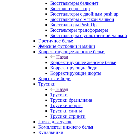
Бюстгальтеры балконет
Бюсгальтер push up
Бюстгальтеры с двойным push up
Бюстгальтеры с мягкой чашкой
Бюстгальтеры Push Up
Бюстальтеры трансформеры
Бюстгальтеры с уплотненной чашкой
Эротичное белье
Женские футболки и майки
Корректирующее женское белье
Назад
Корректирующее женское белье
Корректирующие боди
Корректирующие шорты
Корсеты и боди
Трусики
Назад
Трусики
Трусики бразилиана
Трусики шорты
Трусики слипы
Трусики стринги
Пояса для чулок
Комплекты нижнего белья
Купальники