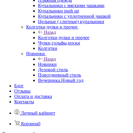
Пляжная одежда
Купальники с мягкими чашками
Купальники push up
Купальники с уплотненной чашкой
Цельные ( слитные) купальники
Колготки,чулки и прочее
Назад
Колготки,чулки и прочее
Чулки,гольфы,носки
Колготки
Новинки
Назад
Новинки
Деловой стиль
Повседневный стиль
Вечеринка.Новый год
Блог
Отзывы
Оплата и доставка
Контакты
Личный кабинет
Корзина
0