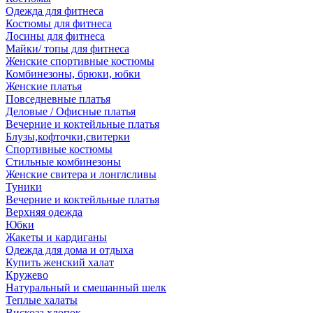
Одежда для фитнеса
Костюмы для фитнеса
Лосины для фитнеса
Майки/ топы для фитнеса
Женские спортивные костюмы
Комбинезоны, брюки, юбки
Женские платья
Повседневные платья
Деловые / Офисные платья
Вечерние и коктейльные платья
Блузы,кофточки,свитерки
Спортивные костюмы
Стильные комбинезоны
Женские свитера и лонглсливы
Туники
Вечерние и коктейльные платья
Верхняя одежда
Юбки
Жакеты и кардиганы
Одежда для дома и отдыха
Купить женский халат
Кружево
Натуральный и смешанный шелк
Теплые халаты
Вискоза,хлопок