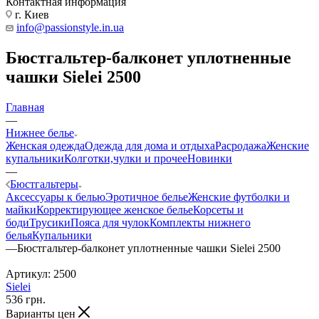
Контактная информация
г. Киев
info@passionstyle.in.ua
Бюстгальтер-балконет уплотненные
чашки Sielei 2500
Главная
—
Нижнее белье
Женская одежда
Одежда для дома и отдыха
Расродажа
Женские
купальники
Колготки,чулки и прочее
Новинки
—
Бюстгальтеры
Аксессуары к белью
Эротичное белье
Женские футболки и
майки
Корректирующее женское белье
Корсеты и
боди
Трусики
Пояса для чулок
Комплекты нижнего
белья
Купальники
—
Бюстгальтер-балконет уплотненные чашки Sielei 2500
Артикул:
2500
Sielei
536
грн.
Варианты цен