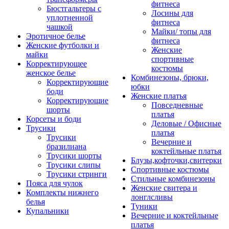
фитнеса
Бюстгальтеры с
Лосины для
уплотненной
фитнеса
чашкой
Майки/ топы для
Эротичное белье
фитнеса
Женские футболки и
Женские
майки
спортивные
Корректирующее
костюмы
женское белье
Комбинезоны, брюки,
Корректирующие
юбки
боди
Женские платья
Корректирующие
Повседневные
шорты
платья
Корсеты и боди
Деловые / Офисные
Трусики
платья
Трусики
Вечерние и
бразилиана
коктейльные платья
Трусики шорты
Блузы,кофточки,свитерки
Трусики слипы
Спортивные костюмы
Трусики стринги
Стильные комбинезоны
Пояса для чулок
Женские свитера и
Комплекты нижнего
лонглсливы
белья
Туники
Купальники
Вечерние и коктейльные
платья