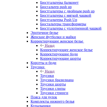
Бюстгальтеры балконет
Бюсгальтер push up
Бюстгальтеры с двойным push up
Бюстгальтеры с мягкой чашкой
Бюстгальтеры Push Up
Бюстальтеры трансформеры
Бюстгальтеры с уплотненной чашкой
Эротичное белье
Женские футболки и майки
Корректирующее женское белье
Назад
Корректирующее женское белье
Корректирующие боди
Корректирующие шорты
Корсеты и боди
Трусики
Назад
Трусики
Трусики бразилиана
Трусики шорты
Трусики слипы
Трусики стринги
Пояса для чулок
Комплекты нижнего белья
Купальники