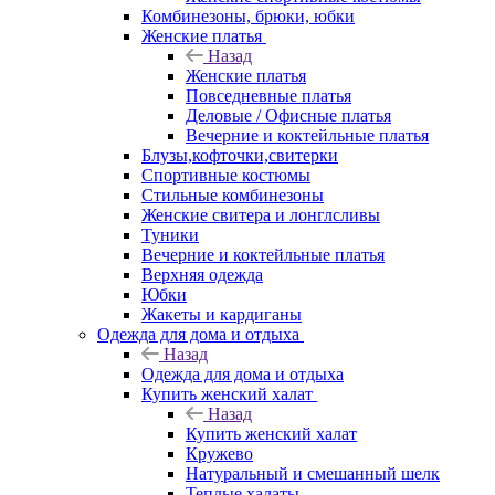
Комбинезоны, брюки, юбки
Женские платья
Назад
Женские платья
Повседневные платья
Деловые / Офисные платья
Вечерние и коктейльные платья
Блузы,кофточки,свитерки
Спортивные костюмы
Стильные комбинезоны
Женские свитера и лонглсливы
Туники
Вечерние и коктейльные платья
Верхняя одежда
Юбки
Жакеты и кардиганы
Одежда для дома и отдыха
Назад
Одежда для дома и отдыха
Купить женский халат
Назад
Купить женский халат
Кружево
Натуральный и смешанный шелк
Теплые халаты