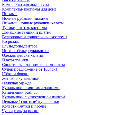
Комплекты для дома и сна
Комплекты/ костюмы для дома
Пижамы
Ночные рубашки,пижамы
Пижамы, ночные рубашки, халаты
Туники, платья, костюмы
Домашние туники и платья
Велюровые и трикотажные костюмы
Расродажа
Блузы,топы,свитера
Нижнее белье,купальники
Одежда для сна,халаты
Платья,туники
Спортивные костюмы и комплекты
Супер предложение от 100грн!
Юбки и брюки
Женские купальники
Пляжная одежда
Купальники с мягкими чашками
Купальники push up
Купальники с уплотненной чашкой
Цельные ( слитные) купальники
Колготки,чулки и прочее
Чулки,гольфы,носки