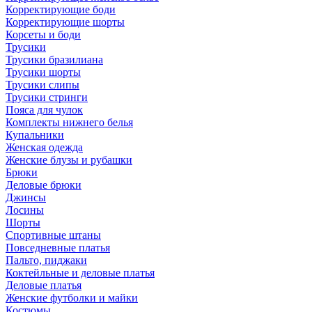
Корректирующие боди
Корректирующие шорты
Корсеты и боди
Трусики
Трусики бразилиана
Трусики шорты
Трусики слипы
Трусики стринги
Пояса для чулок
Комплекты нижнего белья
Купальники
Женская одежда
Женские блузы и рубашки
Брюки
Деловые брюки
Джинсы
Лосины
Шорты
Спортивные штаны
Повседневные платья
Пальто, пиджаки
Коктейльные и деловые платья
Деловые платья
Женские футболки и майки
Костюмы