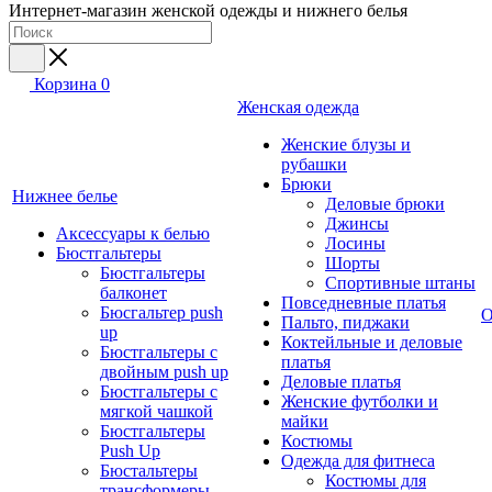
Интернет-магазин женской одежды и нижнего белья
Корзина
0
Женская одежда
Женские блузы и
рубашки
Брюки
Нижнее белье
Деловые брюки
Джинсы
Аксессуары к белью
Лосины
Бюстгальтеры
Шорты
Бюстгальтеры
Спортивные штаны
балконет
Повседневные платья
Бюсгальтер push
О
Пальто, пиджаки
up
Коктейльные и деловые
Бюстгальтеры с
платья
двойным push up
Деловые платья
Бюстгальтеры с
Женские футболки и
мягкой чашкой
майки
Бюстгальтеры
Костюмы
Push Up
Одежда для фитнеса
Бюстальтеры
Костюмы для
трансформеры