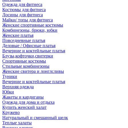
Одежда для фитнеса
Костюмы для фитнеса
Лосины для фитнеса
Майки/ топы для фитнеса
Женские спортивные костюмы
Комбинезоны, брюки, юбки
Женские платья
Повседневные платья
Деловые / Офисные платья
Вечерние и коктейльные платья
Блузы,кофточки,свитерки
Спортивные костюмы
Стильные комбинезоны
Женские свитера и лонглсливы
Туники
Вечерние и коктейльные платья
Верхняя одежда
Юбки
Жакеты и кардиганы
Одежда для дома и отдыха
Купить женский халат
Кружево
Натуральный и смешанный шелк
Теплые халаты
Вискоза,хлопок