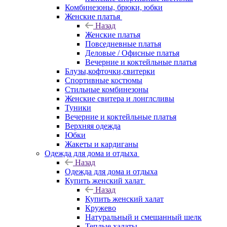
Комбинезоны, брюки, юбки
Женские платья
Назад
Женские платья
Повседневные платья
Деловые / Офисные платья
Вечерние и коктейльные платья
Блузы,кофточки,свитерки
Спортивные костюмы
Стильные комбинезоны
Женские свитера и лонглсливы
Туники
Вечерние и коктейльные платья
Верхняя одежда
Юбки
Жакеты и кардиганы
Одежда для дома и отдыха
Назад
Одежда для дома и отдыха
Купить женский халат
Назад
Купить женский халат
Кружево
Натуральный и смешанный шелк
Теплые халаты