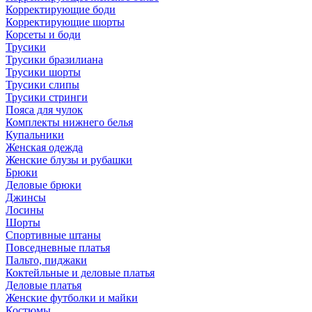
Корректирующие боди
Корректирующие шорты
Корсеты и боди
Трусики
Трусики бразилиана
Трусики шорты
Трусики слипы
Трусики стринги
Пояса для чулок
Комплекты нижнего белья
Купальники
Женская одежда
Женские блузы и рубашки
Брюки
Деловые брюки
Джинсы
Лосины
Шорты
Спортивные штаны
Повседневные платья
Пальто, пиджаки
Коктейльные и деловые платья
Деловые платья
Женские футболки и майки
Костюмы