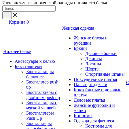
Интернет-магазин женской одежды и нижнего белья
Корзина
0
Женская одежда
Женские блузы и
рубашки
Брюки
Нижнее белье
Деловые брюки
Джинсы
Аксессуары к белью
Лосины
Бюстгальтеры
Шорты
Бюстгальтеры
Спортивные штаны
балконет
Повседневные платья
Бюсгальтер push
О
Пальто, пиджаки
up
Коктейльные и деловые
Бюстгальтеры с
платья
двойным push up
Деловые платья
Бюстгальтеры с
Женские футболки и
мягкой чашкой
майки
Бюстгальтеры
Костюмы
Push Up
Одежда для фитнеса
Бюстальтеры
Костюмы для
трансформеры