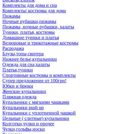
Комплекты для дома и сна
Комплекты/ костюмы для дома
Пижамы
Ночные рубашки,пижамы
Пижамы, ночные рубашки, халаты
Туники, платья, костюмы
Домашние туники и платья
Велюровые и трикотажные костюмы
Расродажа
Блузы,топы,свитера
Нижнее белье,купальники
Одежда для сна,халаты
Платья,туники
Спортивные костюмы и комплекты
Супер предложение от 100грн!
Юбки и брюки
Женские купальники
Пляжная одежда
Купальники с мягкими чашками
Купальники push up
Купальники с уплотненной чашкой
Цельные ( слитные) купальники
Колготки,чулки и прочее
Чулки,гольфы,носки