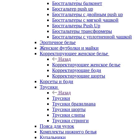
Бюстгальтеры балконет
Бюсгальтер push up
Бюстгальтеры с двойным push up
Бюстгальтеры с мягкой чашкой
Бюстгальтеры Push Up
Бюстальтеры трансформеры
Бюстгальтеры с уплотненной чашкой
Эротичное белье
Женские футболки и майки
Корректирующее женское белье
Назад
Корректирующее женское белье
Корректирующие боди
Корректирующие шорты
Корсеты и боди
Трусики
Назад
Трусики
Трусики бразилиана
Трусики шорты
Трусики слипы
Трусики стринги
Пояса для чулок
Комплекты нижнего белья
Купальники