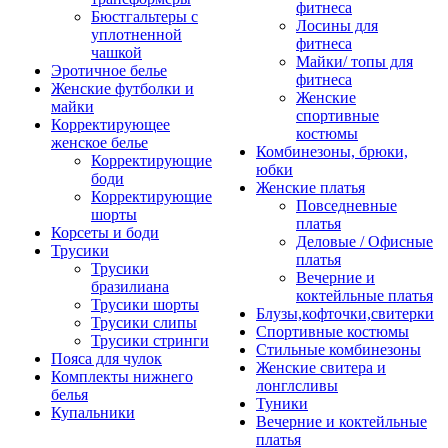
фитнеса
Бюстгальтеры с
Лосины для
уплотненной
фитнеса
чашкой
Майки/ топы для
Эротичное белье
фитнеса
Женские футболки и
Женские
майки
спортивные
Корректирующее
костюмы
женское белье
Комбинезоны, брюки,
Корректирующие
юбки
боди
Женские платья
Корректирующие
Повседневные
шорты
платья
Корсеты и боди
Деловые / Офисные
Трусики
платья
Трусики
Вечерние и
бразилиана
коктейльные платья
Трусики шорты
Блузы,кофточки,свитерки
Трусики слипы
Спортивные костюмы
Трусики стринги
Стильные комбинезоны
Пояса для чулок
Женские свитера и
Комплекты нижнего
лонглсливы
белья
Туники
Купальники
Вечерние и коктейльные
платья