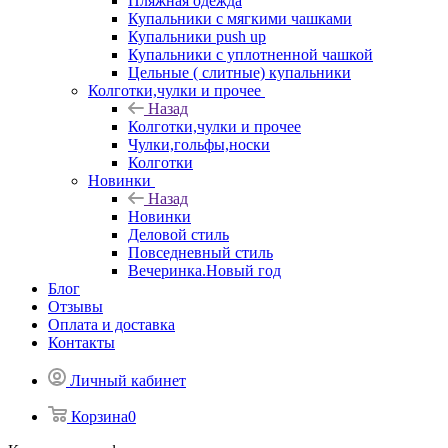
Пляжная одежда
Купальники с мягкими чашками
Купальники push up
Купальники с уплотненной чашкой
Цельные ( слитные) купальники
Колготки,чулки и прочее
Назад
Колготки,чулки и прочее
Чулки,гольфы,носки
Колготки
Новинки
Назад
Новинки
Деловой стиль
Повседневный стиль
Вечеринка.Новый год
Блог
Отзывы
Оплата и доставка
Контакты
Личный кабинет
Корзина
0