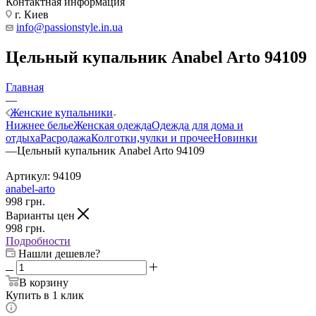
Контактная информация
г. Киев
info@passionstyle.in.ua
Цельный купальник Anabel Arto 94109
Главная
—
Женские купальники
Нижнее белье
Женская одежда
Одежда для дома и
отдыха
Расродажа
Колготки,чулки и прочее
Новинки
—
Цельный купальник Anabel Arto 94109
Артикул:
94109
anabel-arto
998
грн.
Варианты цен
998
грн.
Подробности
Нашли дешевле?
В корзину
Купить в 1 клик