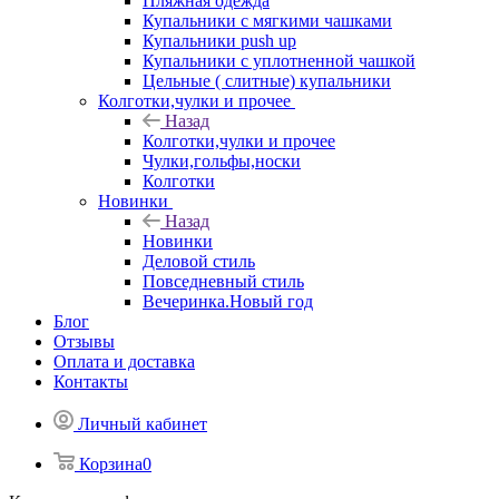
Пляжная одежда
Купальники с мягкими чашками
Купальники push up
Купальники с уплотненной чашкой
Цельные ( слитные) купальники
Колготки,чулки и прочее
Назад
Колготки,чулки и прочее
Чулки,гольфы,носки
Колготки
Новинки
Назад
Новинки
Деловой стиль
Повседневный стиль
Вечеринка.Новый год
Блог
Отзывы
Оплата и доставка
Контакты
Личный кабинет
Корзина
0