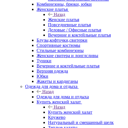
Комбинезоны, брюки, юбки
Женские платья
Назад
Женские платья
Повседневные платья
Деловые / Офисные платья
Вечерние и коктейльные платья
Блузы,кофточки,свитерки
Спортивные костюмы
Стильные комбинезоны
Женские свитера и лонглсливы
Туники
Вечерние и коктейльные платья
Верхняя одежда
Юбки
Жакеты и кардиганы
Одежда для дома и отдыха
Назад
Одежда для дома и отдыха
Купить женский халат
Назад
Купить женский халат
Кружево
Натуральный и смешанный шелк
Теплые халаты