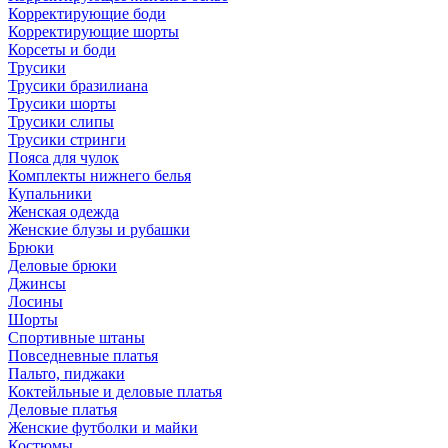
Корректирующие боди
Корректирующие шорты
Корсеты и боди
Трусики
Трусики бразилиана
Трусики шорты
Трусики слипы
Трусики стринги
Пояса для чулок
Комплекты нижнего белья
Купальники
Женская одежда
Женские блузы и рубашки
Брюки
Деловые брюки
Джинсы
Лосины
Шорты
Спортивные штаны
Повседневные платья
Пальто, пиджаки
Коктейльные и деловые платья
Деловые платья
Женские футболки и майки
Костюмы