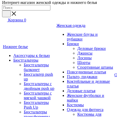
Интернет-магазин женской одежды и нижнего белья
Корзина
0
Женская одежда
Женские блузы и
рубашки
Брюки
Нижнее белье
Деловые брюки
Джинсы
Аксессуары к белью
Лосины
Бюстгальтеры
Шорты
Бюстгальтеры
Спортивные штаны
балконет
Повседневные платья
Бюсгальтер push
О
Пальто, пиджаки
up
Коктейльные и деловые
Бюстгальтеры с
платья
двойным push up
Деловые платья
Бюстгальтеры с
Женские футболки и
мягкой чашкой
майки
Бюстгальтеры
Костюмы
Push Up
Одежда для фитнеса
Бюстальтеры
Костюмы для
трансформеры