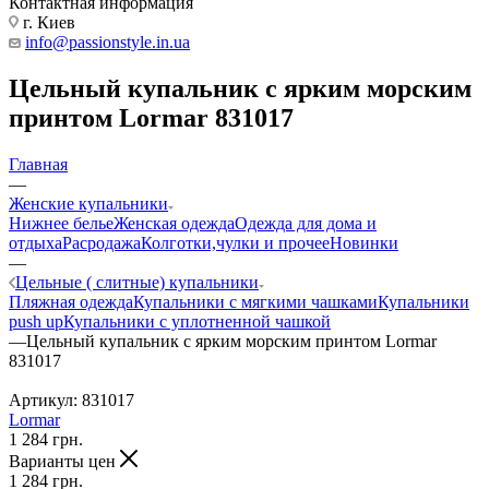
Контактная информация
г. Киев
info@passionstyle.in.ua
Цельный купальник с ярким морским
принтом Lormar 831017
Главная
—
Женские купальники
Нижнее белье
Женская одежда
Одежда для дома и
отдыха
Расродажа
Колготки,чулки и прочее
Новинки
—
Цельные ( слитные) купальники
Пляжная одежда
Купальники с мягкими чашками
Купальники
push up
Купальники с уплотненной чашкой
—
Цельный купальник с ярким морским принтом Lormar
831017
Артикул:
831017
Lormar
1 284
грн.
Варианты цен
1 284
грн.