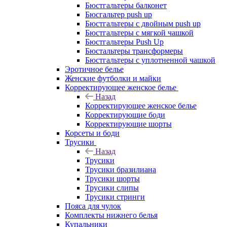
Бюстгальтеры балконет
Бюсгальтер push up
Бюстгальтеры с двойным push up
Бюстгальтеры с мягкой чашкой
Бюстгальтеры Push Up
Бюстальтеры трансформеры
Бюстгальтеры с уплотненной чашкой
Эротичное белье
Женские футболки и майки
Корректирующее женское белье
Назад
Корректирующее женское белье
Корректирующие боди
Корректирующие шорты
Корсеты и боди
Трусики
Назад
Трусики
Трусики бразилиана
Трусики шорты
Трусики слипы
Трусики стринги
Пояса для чулок
Комплекты нижнего белья
Купальники