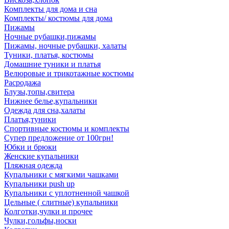
Комплекты для дома и сна
Комплекты/ костюмы для дома
Пижамы
Ночные рубашки,пижамы
Пижамы, ночные рубашки, халаты
Туники, платья, костюмы
Домашние туники и платья
Велюровые и трикотажные костюмы
Расродажа
Блузы,топы,свитера
Нижнее белье,купальники
Одежда для сна,халаты
Платья,туники
Спортивные костюмы и комплекты
Супер предложение от 100грн!
Юбки и брюки
Женские купальники
Пляжная одежда
Купальники с мягкими чашками
Купальники push up
Купальники с уплотненной чашкой
Цельные ( слитные) купальники
Колготки,чулки и прочее
Чулки,гольфы,носки