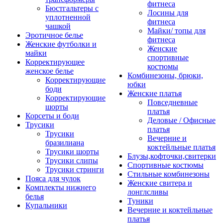
фитнеса
Бюстгальтеры с
Лосины для
уплотненной
фитнеса
чашкой
Майки/ топы для
Эротичное белье
фитнеса
Женские футболки и
Женские
майки
спортивные
Корректирующее
костюмы
женское белье
Комбинезоны, брюки,
Корректирующие
юбки
боди
Женские платья
Корректирующие
Повседневные
шорты
платья
Корсеты и боди
Деловые / Офисные
Трусики
платья
Трусики
Вечерние и
бразилиана
коктейльные платья
Трусики шорты
Блузы,кофточки,свитерки
Трусики слипы
Спортивные костюмы
Трусики стринги
Стильные комбинезоны
Пояса для чулок
Женские свитера и
Комплекты нижнего
лонглсливы
белья
Туники
Купальники
Вечерние и коктейльные
платья