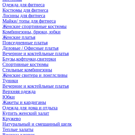
Одежда для фитнеса
Костюмы для фитнеса
Лосины для фитнеса
Майки/ топы для фитнеса
Женские спортивные костюмы
Комбинезоны, брюки, юбки
Женские платья
Повседневные платья
Деловые / Офисные платья
Вечерние и коктейльные платья
Блузы,кофточки,свитерки
Спортивные костюмы
Стильные комбинезоны
Женские свитера и лонглсливы
Туники
Вечерние и коктейльные платья
Верхняя одежда
Юбки
Жакеты и кардиганы
Одежда для дома и отдыха
Купить женский халат
Кружево
Натуральный и смешанный шелк
Теплые халаты
Вискоза,хлопок