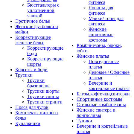
фитнеса
Бюстгальтеры с
Лосины для
уплотненной
фитнеса
чашкой
Майки/ топы для
Эротичное белье
фитнеса
Женские футболки и
Женские
майки
спортивные
Корректирующее
костюмы
женское белье
Комбинезоны, брюки,
Корректирующие
юбки
боди
Женские платья
Корректирующие
Повседневные
шорты
платья
Корсеты и боди
Деловые / Офисные
Трусики
платья
Трусики
Вечерние и
бразилиана
коктейльные платья
Трусики шорты
Блузы,кофточки,свитерки
Трусики слипы
Спортивные костюмы
Трусики стринги
Стильные комбинезоны
Пояса для чулок
Женские свитера и
Комплекты нижнего
лонглсливы
белья
Туники
Купальники
Вечерние и коктейльные
платья