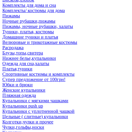
Комплекты для дома и сна
Комплекты/ костюмы для дома
Пижамы
Ночные рубашки,пижамы
Пижамы, ночные рубашки, халаты
Туники, платья, костюмы
Домашние туники и платья
Велюровые и трикотажные костюмы
Расродажа
Блузы,топы,свитера
Нижнее белье,купальники
Одежда для сна,халаты
Платья,туники
Спортивные костюмы и комплекты
Супер предложение от 100грн!
Юбки и брюки
Женские купальники
Пляжная одежда
Купальники с мягкими чашками
Купальники push up
Купальники с уплотненной чашкой
Цельные ( слитные) купальники
Колготки,чулки и прочее
Чулки,гольфы,носки