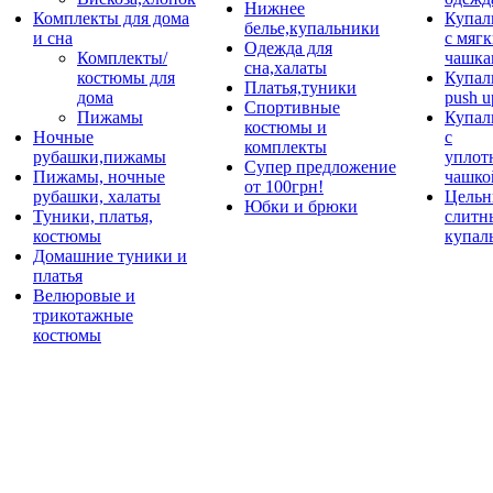
Нижнее
Комплекты для дома
Купал
белье,купальники
и сна
с мяг
Одежда для
Комплекты/
чашка
сна,халаты
костюмы для
Купал
Платья,туники
дома
push u
Спортивные
Пижамы
Купал
костюмы и
Ночные
с
комплекты
рубашки,пижамы
уплот
Супер предложение
Пижамы, ночные
чашко
от 100грн!
рубашки, халаты
Цельн
Юбки и брюки
Туники, платья,
слитн
костюмы
купал
Домашние туники и
платья
Велюровые и
трикотажные
костюмы