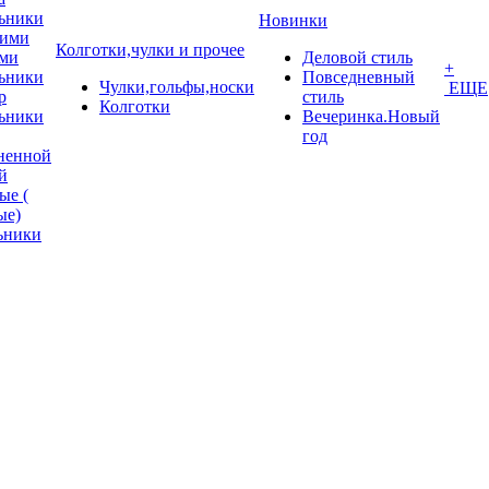
ьники
Новинки
кими
Колготки,чулки и прочее
ми
Деловой стиль
+
ьники
Повседневный
Чулки,гольфы,носки
ЕЩЕ
p
стиль
Колготки
ьники
Вечеринка.Новый
год
ненной
й
ые (
ые)
ьники