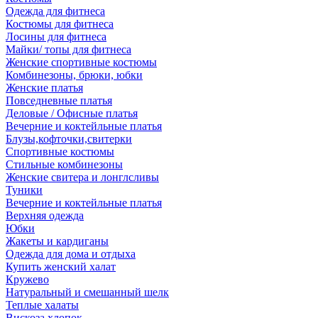
Одежда для фитнеса
Костюмы для фитнеса
Лосины для фитнеса
Майки/ топы для фитнеса
Женские спортивные костюмы
Комбинезоны, брюки, юбки
Женские платья
Повседневные платья
Деловые / Офисные платья
Вечерние и коктейльные платья
Блузы,кофточки,свитерки
Спортивные костюмы
Стильные комбинезоны
Женские свитера и лонглсливы
Туники
Вечерние и коктейльные платья
Верхняя одежда
Юбки
Жакеты и кардиганы
Одежда для дома и отдыха
Купить женский халат
Кружево
Натуральный и смешанный шелк
Теплые халаты
Вискоза,хлопок