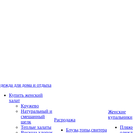
дежда для дома и отдыха
Купить женский
халат
Кружево
Натуральный и
Женские
смешанный
купальники
Расродажа
шелк
Теплые халаты
Пляжн
Блузы,топы,свитера
Вискоза,хлопок
одежд