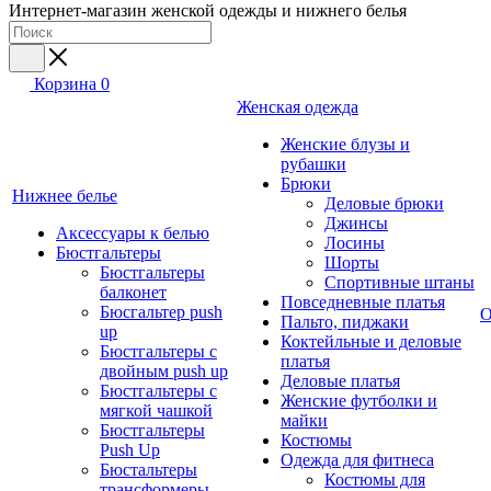
Интернет-магазин женской одежды и нижнего белья
Корзина
0
Женская одежда
Женские блузы и
рубашки
Брюки
Нижнее белье
Деловые брюки
Джинсы
Аксессуары к белью
Лосины
Бюстгальтеры
Шорты
Бюстгальтеры
Спортивные штаны
балконет
Повседневные платья
Бюсгальтер push
О
Пальто, пиджаки
up
Коктейльные и деловые
Бюстгальтеры с
платья
двойным push up
Деловые платья
Бюстгальтеры с
Женские футболки и
мягкой чашкой
майки
Бюстгальтеры
Костюмы
Push Up
Одежда для фитнеса
Бюстальтеры
Костюмы для
трансформеры