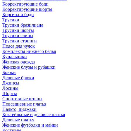
Корректирующие боди
Корректирующие шорты
Корсеты и боди
Трусики
Трусики бразилиана
Трусики шорты
Трусики слипы
Трусики стринги
Пояса для чулок
Комплекты нижнего белья
Купальники
Женская одежда
Женские блузы и рубашки
Брюки
Деловые брюки
Джинсы
Лосины
Шорты
Спортивные штаны
Повседневные платья
Пальто, пиджаки
Коктейльные и деловые платья
Деловые платья
Женские футболки и майки
Костюмы