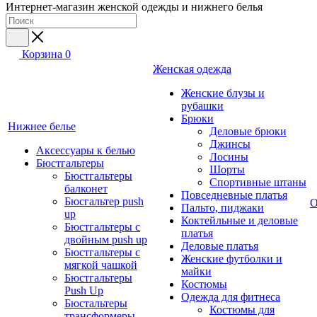
Интернет-магазин женской одежды и нижнего белья
Корзина
0
Женская одежда
Женские блузы и
рубашки
Брюки
Нижнее белье
Деловые брюки
Джинсы
Аксессуары к белью
Лосины
Бюстгальтеры
Шорты
Бюстгальтеры
Спортивные штаны
балконет
Повседневные платья
Бюсгальтер push
О
Пальто, пиджаки
up
Коктейльные и деловые
Бюстгальтеры с
платья
двойным push up
Деловые платья
Бюстгальтеры с
Женские футболки и
мягкой чашкой
майки
Бюстгальтеры
Костюмы
Push Up
Одежда для фитнеса
Бюстальтеры
Костюмы для
трансформеры