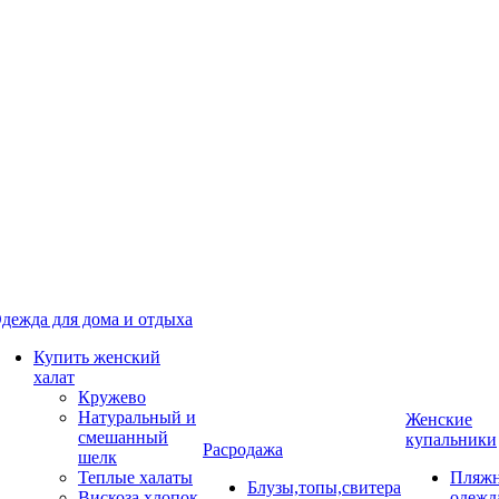
дежда для дома и отдыха
Купить женский
халат
Кружево
Натуральный и
Женские
смешанный
купальники
Расродажа
шелк
Теплые халаты
Пляжн
Блузы,топы,свитера
Вискоза,хлопок
одежд