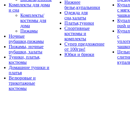
Нижнее
Комплекты для дома
Купал
белье,купальники
и сна
с мяг
Одежда для
Комплекты/
чашка
сна,халаты
костюмы для
Купал
Платья,туники
дома
push u
Спортивные
Пижамы
Купал
костюмы и
Ночные
с
комплекты
рубашки,пижамы
уплот
Супер предложение
Пижамы, ночные
чашко
от 100грн!
рубашки, халаты
Цельн
Юбки и брюки
Туники, платья,
слитн
костюмы
купал
Домашние туники и
платья
Велюровые и
трикотажные
костюмы