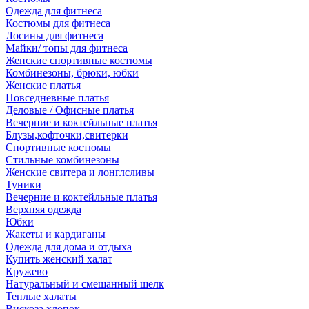
Одежда для фитнеса
Костюмы для фитнеса
Лосины для фитнеса
Майки/ топы для фитнеса
Женские спортивные костюмы
Комбинезоны, брюки, юбки
Женские платья
Повседневные платья
Деловые / Офисные платья
Вечерние и коктейльные платья
Блузы,кофточки,свитерки
Спортивные костюмы
Стильные комбинезоны
Женские свитера и лонглсливы
Туники
Вечерние и коктейльные платья
Верхняя одежда
Юбки
Жакеты и кардиганы
Одежда для дома и отдыха
Купить женский халат
Кружево
Натуральный и смешанный шелк
Теплые халаты
Вискоза,хлопок