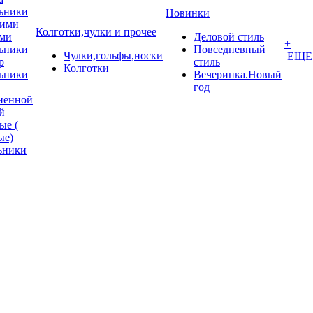
ьники
Новинки
кими
Колготки,чулки и прочее
ми
Деловой стиль
+
ьники
Повседневный
Чулки,гольфы,носки
ЕЩЕ
p
стиль
Колготки
ьники
Вечеринка.Новый
год
ненной
й
ые (
ые)
ьники