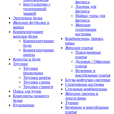
фитнеса
Бюстгальтеры с
Лосины для
уплотненной
фитнеса
чашкой
Майки/ топы для
Эротичное белье
фитнеса
Женские футболки и
Женские
майки
спортивные
Корректирующее
костюмы
женское белье
Комбинезоны, брюки,
Корректирующие
юбки
боди
Женские платья
Корректирующие
Повседневные
шорты
платья
Корсеты и боди
Деловые / Офисные
Трусики
платья
Трусики
Вечерние и
бразилиана
коктейльные платья
Трусики шорты
Блузы,кофточки,свитерки
Трусики слипы
Спортивные костюмы
Трусики стринги
Стильные комбинезоны
Пояса для чулок
Женские свитера и
Комплекты нижнего
лонглсливы
белья
Туники
Купальники
Вечерние и коктейльные
платья