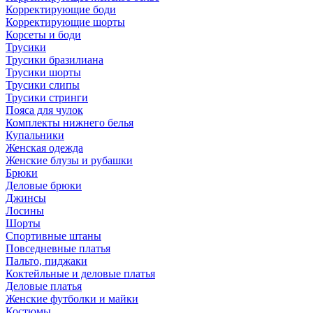
Корректирующие боди
Корректирующие шорты
Корсеты и боди
Трусики
Трусики бразилиана
Трусики шорты
Трусики слипы
Трусики стринги
Пояса для чулок
Комплекты нижнего белья
Купальники
Женская одежда
Женские блузы и рубашки
Брюки
Деловые брюки
Джинсы
Лосины
Шорты
Спортивные штаны
Повседневные платья
Пальто, пиджаки
Коктейльные и деловые платья
Деловые платья
Женские футболки и майки
Костюмы