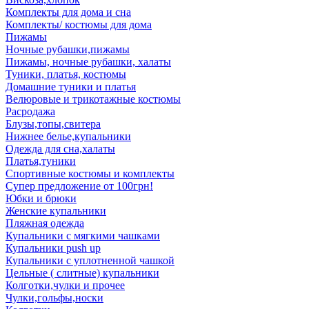
Комплекты для дома и сна
Комплекты/ костюмы для дома
Пижамы
Ночные рубашки,пижамы
Пижамы, ночные рубашки, халаты
Туники, платья, костюмы
Домашние туники и платья
Велюровые и трикотажные костюмы
Расродажа
Блузы,топы,свитера
Нижнее белье,купальники
Одежда для сна,халаты
Платья,туники
Спортивные костюмы и комплекты
Супер предложение от 100грн!
Юбки и брюки
Женские купальники
Пляжная одежда
Купальники с мягкими чашками
Купальники push up
Купальники с уплотненной чашкой
Цельные ( слитные) купальники
Колготки,чулки и прочее
Чулки,гольфы,носки