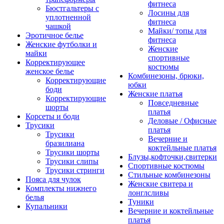
фитнеса
Бюстгальтеры с
Лосины для
уплотненной
фитнеса
чашкой
Майки/ топы для
Эротичное белье
фитнеса
Женские футболки и
Женские
майки
спортивные
Корректирующее
костюмы
женское белье
Комбинезоны, брюки,
Корректирующие
юбки
боди
Женские платья
Корректирующие
Повседневные
шорты
платья
Корсеты и боди
Деловые / Офисные
Трусики
платья
Трусики
Вечерние и
бразилиана
коктейльные платья
Трусики шорты
Блузы,кофточки,свитерки
Трусики слипы
Спортивные костюмы
Трусики стринги
Стильные комбинезоны
Пояса для чулок
Женские свитера и
Комплекты нижнего
лонглсливы
белья
Туники
Купальники
Вечерние и коктейльные
платья