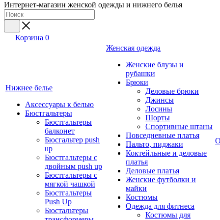
Интернет-магазин женской одежды и нижнего белья
Корзина
0
Женская одежда
Женские блузы и
рубашки
Брюки
Нижнее белье
Деловые брюки
Джинсы
Аксессуары к белью
Лосины
Бюстгальтеры
Шорты
Бюстгальтеры
Спортивные штаны
балконет
Повседневные платья
Бюсгальтер push
О
Пальто, пиджаки
up
Коктейльные и деловые
Бюстгальтеры с
платья
двойным push up
Деловые платья
Бюстгальтеры с
Женские футболки и
мягкой чашкой
майки
Бюстгальтеры
Костюмы
Push Up
Одежда для фитнеса
Бюстальтеры
Костюмы для
трансформеры