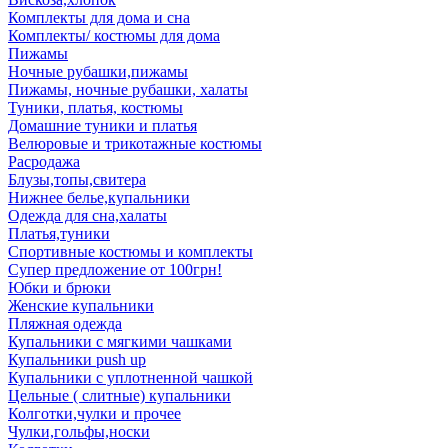
Комплекты для дома и сна
Комплекты/ костюмы для дома
Пижамы
Ночные рубашки,пижамы
Пижамы, ночные рубашки, халаты
Туники, платья, костюмы
Домашние туники и платья
Велюровые и трикотажные костюмы
Расродажа
Блузы,топы,свитера
Нижнее белье,купальники
Одежда для сна,халаты
Платья,туники
Спортивные костюмы и комплекты
Супер предложение от 100грн!
Юбки и брюки
Женские купальники
Пляжная одежда
Купальники с мягкими чашками
Купальники push up
Купальники с уплотненной чашкой
Цельные ( слитные) купальники
Колготки,чулки и прочее
Чулки,гольфы,носки