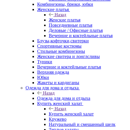
Комбинезоны, брюки, юбки
Женские платья
Назад
Женские платья
Повседневные платья
Деловые / Офисные платья
Вечерние и коктейльные платья
Блузы,кофточки,свитерки
Спортивные костюмы
Стильные комбинезоны
Женские свитера и лонглсливы
Туники
Вечерние и коктейльные платья
Верхняя одежда
Юбки
Жакеты и кардиганы
Одежда для дома и отдыха
Назад
Одежда для дома и отдыха
Купить женский халат
Назад
Купить женский халат
Кружево
Натуральный и смешанный шелк
Теплые халаты