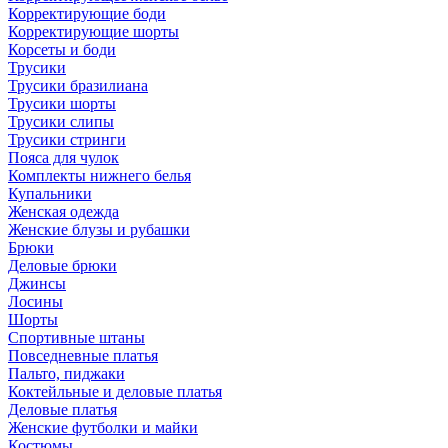
Корректирующие боди
Корректирующие шорты
Корсеты и боди
Трусики
Трусики бразилиана
Трусики шорты
Трусики слипы
Трусики стринги
Пояса для чулок
Комплекты нижнего белья
Купальники
Женская одежда
Женские блузы и рубашки
Брюки
Деловые брюки
Джинсы
Лосины
Шорты
Спортивные штаны
Повседневные платья
Пальто, пиджаки
Коктейльные и деловые платья
Деловые платья
Женские футболки и майки
Костюмы