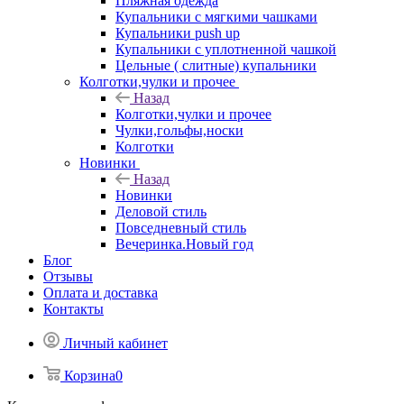
Пляжная одежда
Купальники с мягкими чашками
Купальники push up
Купальники с уплотненной чашкой
Цельные ( слитные) купальники
Колготки,чулки и прочее
Назад
Колготки,чулки и прочее
Чулки,гольфы,носки
Колготки
Новинки
Назад
Новинки
Деловой стиль
Повседневный стиль
Вечеринка.Новый год
Блог
Отзывы
Оплата и доставка
Контакты
Личный кабинет
Корзина
0