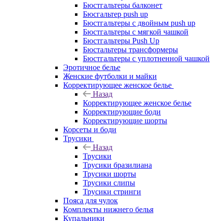
Бюстгальтеры балконет
Бюсгальтер push up
Бюстгальтеры с двойным push up
Бюстгальтеры с мягкой чашкой
Бюстгальтеры Push Up
Бюстальтеры трансформеры
Бюстгальтеры с уплотненной чашкой
Эротичное белье
Женские футболки и майки
Корректирующее женское белье
Назад
Корректирующее женское белье
Корректирующие боди
Корректирующие шорты
Корсеты и боди
Трусики
Назад
Трусики
Трусики бразилиана
Трусики шорты
Трусики слипы
Трусики стринги
Пояса для чулок
Комплекты нижнего белья
Купальники