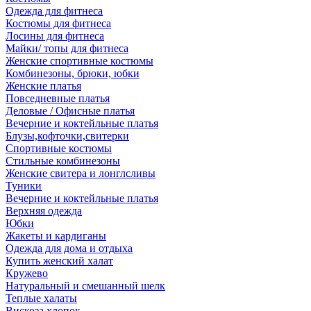
Одежда для фитнеса
Костюмы для фитнеса
Лосины для фитнеса
Майки/ топы для фитнеса
Женские спортивные костюмы
Комбинезоны, брюки, юбки
Женские платья
Повседневные платья
Деловые / Офисные платья
Вечерние и коктейльные платья
Блузы,кофточки,свитерки
Спортивные костюмы
Стильные комбинезоны
Женские свитера и лонглсливы
Туники
Вечерние и коктейльные платья
Верхняя одежда
Юбки
Жакеты и кардиганы
Одежда для дома и отдыха
Купить женский халат
Кружево
Натуральный и смешанный шелк
Теплые халаты
Вискоза,хлопок