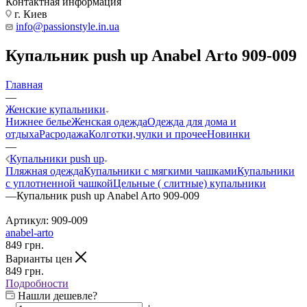
Контактная информация
г. Киев
info@passionstyle.in.ua
Купальник push up Anabel Arto 909-009
Главная
—
Женские купальники
Нижнее белье
Женская одежда
Одежда для дома и
отдыха
Расродажа
Колготки,чулки и прочее
Новинки
—
Купальники push up
Пляжная одежда
Купальники с мягкими чашками
Купальники
с уплотненной чашкой
Цельные ( слитные) купальники
—
Купальник push up Anabel Arto 909-009
Артикул:
909-009
anabel-arto
849
грн.
Варианты цен
849
грн.
Подробности
Нашли дешевле?