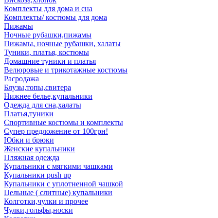
Комплекты для дома и сна
Комплекты/ костюмы для дома
Пижамы
Ночные рубашки,пижамы
Пижамы, ночные рубашки, халаты
Туники, платья, костюмы
Домашние туники и платья
Велюровые и трикотажные костюмы
Расродажа
Блузы,топы,свитера
Нижнее белье,купальники
Одежда для сна,халаты
Платья,туники
Спортивные костюмы и комплекты
Супер предложение от 100грн!
Юбки и брюки
Женские купальники
Пляжная одежда
Купальники с мягкими чашками
Купальники push up
Купальники с уплотненной чашкой
Цельные ( слитные) купальники
Колготки,чулки и прочее
Чулки,гольфы,носки