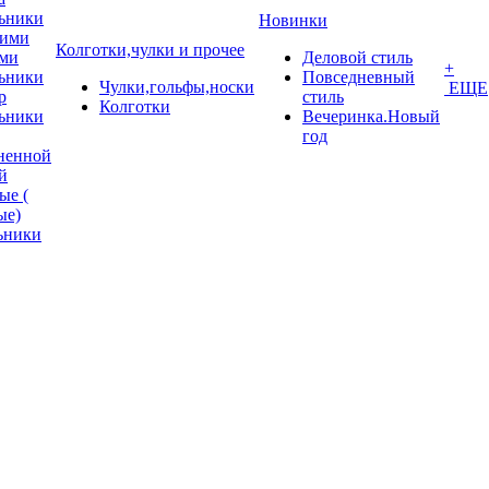
ьники
Новинки
кими
Колготки,чулки и прочее
ми
Деловой стиль
+
ьники
Повседневный
Чулки,гольфы,носки
ЕЩЕ
p
стиль
Колготки
ьники
Вечеринка.Новый
год
ненной
й
ые (
ые)
ьники