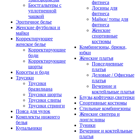
фитнеса
Бюстгальтеры с
Лосины для
уплотненной
фитнеса
чашкой
Майки/ топы для
Эротичное белье
фитнеса
Женские футболки и
Женские
майки
спортивные
Корректирующее
костюмы
женское белье
Комбинезоны, брюки,
Корректирующие
юбки
боди
Женские платья
Корректирующие
Повседневные
шорты
платья
Корсеты и боди
Деловые / Офисные
Трусики
платья
Трусики
Вечерние и
бразилиана
коктейльные платья
Трусики шорты
Блузы,кофточки,свитерки
Трусики слипы
Спортивные костюмы
Трусики стринги
Стильные комбинезоны
Пояса для чулок
Женские свитера и
Комплекты нижнего
лонглсливы
белья
Туники
Купальники
Вечерние и коктейльные
платья