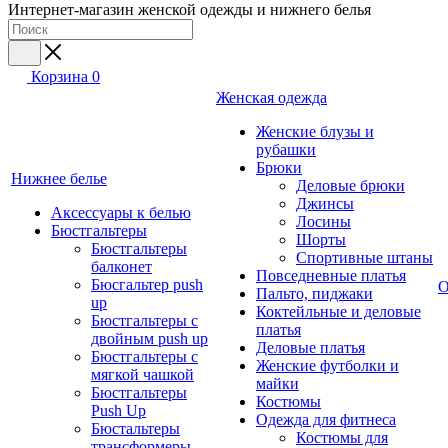
Интернет-магазин женской одежды и нижнего белья
Корзина
0
Женская одежда
Женские блузы и
рубашки
Брюки
Нижнее белье
Деловые брюки
Джинсы
Аксессуары к белью
Лосины
Бюстгальтеры
Шорты
Бюстгальтеры
Спортивные штаны
балконет
Повседневные платья
Бюсгальтер push
О
Пальто, пиджаки
up
Коктейльные и деловые
Бюстгальтеры с
платья
двойным push up
Деловые платья
Бюстгальтеры с
Женские футболки и
мягкой чашкой
майки
Бюстгальтеры
Костюмы
Push Up
Одежда для фитнеса
Бюстальтеры
Костюмы для
трансформеры