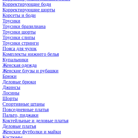
Корректирующие боди
Корректирующие шорты
Корсеты и боди
Трусики
Трусики бразилиана
Трусики шорты
Трусики слипы
Трусики стринги
Пояса для чулок
Комплекты нижнего белья
Купальники
Женская одежда
Женские блузы и рубашки
Брюки
Деловые брюки
Джинсы
Лосины
Шорты
Спортивные штаны
Повседневные платья
Пальто, пиджаки
Коктейльные и деловые платья
Деловые платья
Женские футболки и майки
Костюмы