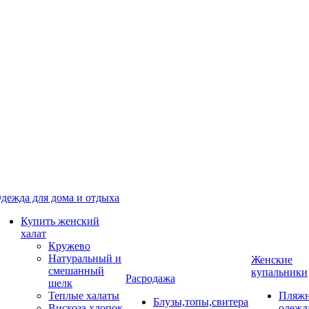
дежда для дома и отдыха
Купить женский
халат
Кружево
Натуральный и
Женские
смешанный
купальники
Расродажа
шелк
Теплые халаты
Пляжн
Блузы,топы,свитера
Вискоза,хлопок
одежд