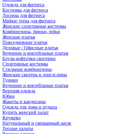
Одежда для фитнеса
Костюмы для фитнеса
Лосины для фитнеса
Майки/ топы для фитнеса
Женские спортивные костюмы
Комбинезоны, брюки, юбки
Женские платья
Повседневные платья
Деловые / Офисные платья
Вечерние и коктейльные платья
Блузы,кофточки,свитерки
Спортивные костюмы
Стильные комбинезоны
Женские свитера и лонглсливы
Туники
Вечерние и коктейльные платья
Верхняя одежда
Юбки
Жакеты и кардиганы
Одежда для дома и отдыха
Купить женский халат
Кружево
Натуральный и смешанный шелк
Теплые халаты
Вискоза,хлопок