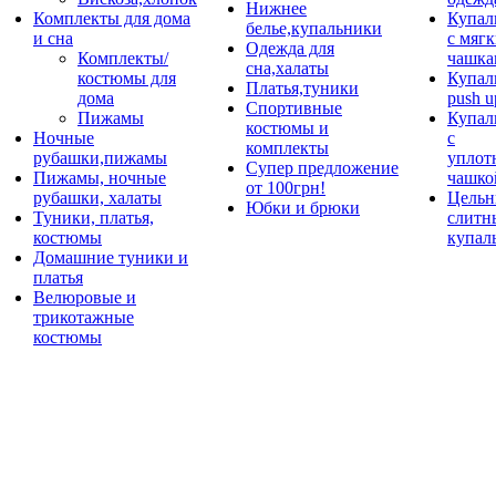
Нижнее
Комплекты для дома
Купал
белье,купальники
и сна
с мяг
Одежда для
Комплекты/
чашка
сна,халаты
костюмы для
Купал
Платья,туники
дома
push u
Спортивные
Пижамы
Купал
костюмы и
Ночные
с
комплекты
рубашки,пижамы
уплот
Супер предложение
Пижамы, ночные
чашко
от 100грн!
рубашки, халаты
Цельн
Юбки и брюки
Туники, платья,
слитн
костюмы
купал
Домашние туники и
платья
Велюровые и
трикотажные
костюмы