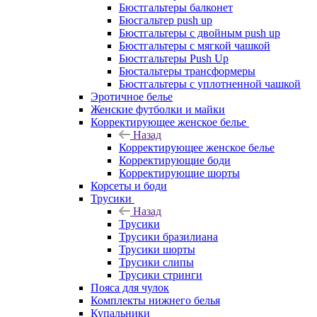
Бюстгальтеры балконет
Бюсгальтер push up
Бюстгальтеры с двойным push up
Бюстгальтеры с мягкой чашкой
Бюстгальтеры Push Up
Бюстальтеры трансформеры
Бюстгальтеры с уплотненной чашкой
Эротичное белье
Женские футболки и майки
Корректирующее женское белье
Назад
Корректирующее женское белье
Корректирующие боди
Корректирующие шорты
Корсеты и боди
Трусики
Назад
Трусики
Трусики бразилиана
Трусики шорты
Трусики слипы
Трусики стринги
Пояса для чулок
Комплекты нижнего белья
Купальники