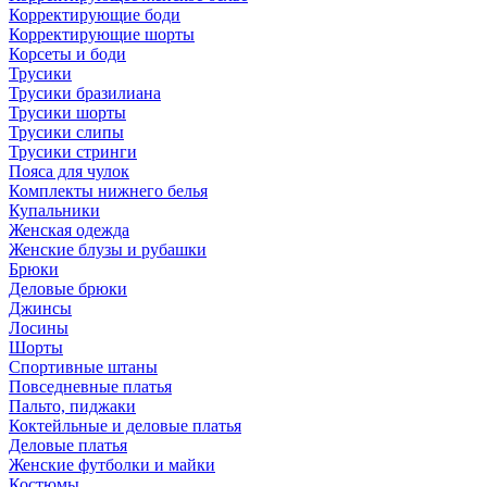
Корректирующие боди
Корректирующие шорты
Корсеты и боди
Трусики
Трусики бразилиана
Трусики шорты
Трусики слипы
Трусики стринги
Пояса для чулок
Комплекты нижнего белья
Купальники
Женская одежда
Женские блузы и рубашки
Брюки
Деловые брюки
Джинсы
Лосины
Шорты
Спортивные штаны
Повседневные платья
Пальто, пиджаки
Коктейльные и деловые платья
Деловые платья
Женские футболки и майки
Костюмы