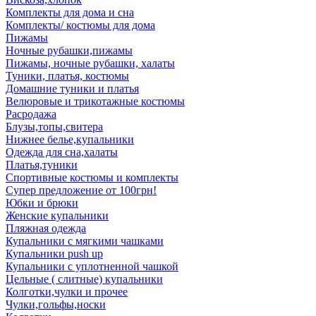
Комплекты для дома и сна
Комплекты/ костюмы для дома
Пижамы
Ночные рубашки,пижамы
Пижамы, ночные рубашки, халаты
Туники, платья, костюмы
Домашние туники и платья
Велюровые и трикотажные костюмы
Расродажа
Блузы,топы,свитера
Нижнее белье,купальники
Одежда для сна,халаты
Платья,туники
Спортивные костюмы и комплекты
Супер предложение от 100грн!
Юбки и брюки
Женские купальники
Пляжная одежда
Купальники с мягкими чашками
Купальники push up
Купальники с уплотненной чашкой
Цельные ( слитные) купальники
Колготки,чулки и прочее
Чулки,гольфы,носки