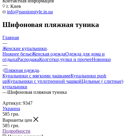
Контактная информация
г. Киев
info@passionstyle.in.ua
Шифоновая пляжная туника
Главная
—
Женские купальники
Нижнее белье
Женская одежда
Одежда для дома и
отдыха
Расродажа
Колготки,чулки и прочее
Новинки
—
Пляжная одежда
Купальники с мягкими чашками
Купальники push
up
Купальники с уплотненной чашкой
Цельные ( слитные)
купальники
—
Шифоновая пляжная туника
Артикул:
9347
Украина
585
грн.
Варианты цен
585
грн.
Подробности