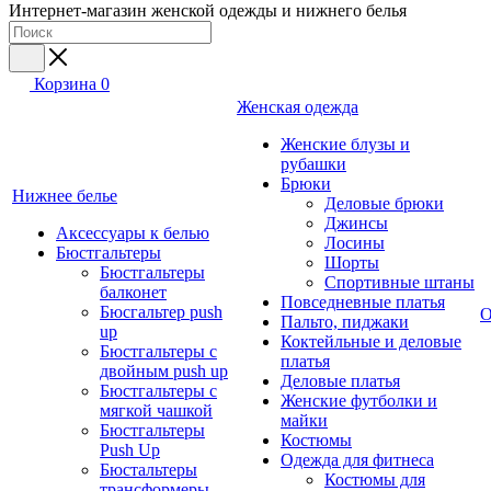
Интернет-магазин женской одежды и нижнего белья
Корзина
0
Женская одежда
Женские блузы и
рубашки
Брюки
Нижнее белье
Деловые брюки
Джинсы
Аксессуары к белью
Лосины
Бюстгальтеры
Шорты
Бюстгальтеры
Спортивные штаны
балконет
Повседневные платья
Бюсгальтер push
О
Пальто, пиджаки
up
Коктейльные и деловые
Бюстгальтеры с
платья
двойным push up
Деловые платья
Бюстгальтеры с
Женские футболки и
мягкой чашкой
майки
Бюстгальтеры
Костюмы
Push Up
Одежда для фитнеса
Бюстальтеры
Костюмы для
трансформеры