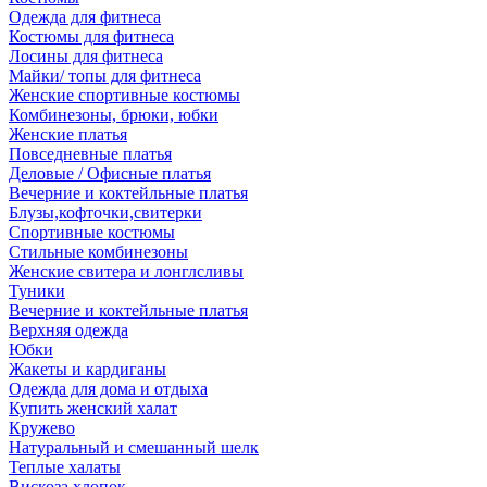
Одежда для фитнеса
Костюмы для фитнеса
Лосины для фитнеса
Майки/ топы для фитнеса
Женские спортивные костюмы
Комбинезоны, брюки, юбки
Женские платья
Повседневные платья
Деловые / Офисные платья
Вечерние и коктейльные платья
Блузы,кофточки,свитерки
Спортивные костюмы
Стильные комбинезоны
Женские свитера и лонглсливы
Туники
Вечерние и коктейльные платья
Верхняя одежда
Юбки
Жакеты и кардиганы
Одежда для дома и отдыха
Купить женский халат
Кружево
Натуральный и смешанный шелк
Теплые халаты
Вискоза,хлопок