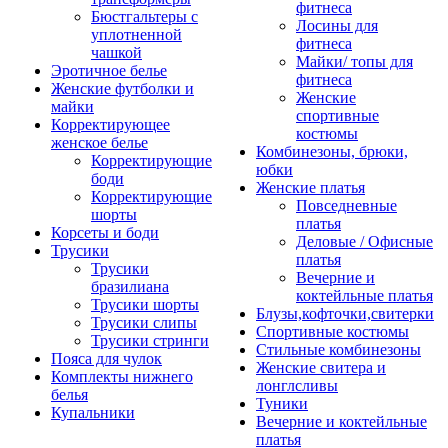
фитнеса
Бюстгальтеры с
Лосины для
уплотненной
фитнеса
чашкой
Майки/ топы для
Эротичное белье
фитнеса
Женские футболки и
Женские
майки
спортивные
Корректирующее
костюмы
женское белье
Комбинезоны, брюки,
Корректирующие
юбки
боди
Женские платья
Корректирующие
Повседневные
шорты
платья
Корсеты и боди
Деловые / Офисные
Трусики
платья
Трусики
Вечерние и
бразилиана
коктейльные платья
Трусики шорты
Блузы,кофточки,свитерки
Трусики слипы
Спортивные костюмы
Трусики стринги
Стильные комбинезоны
Пояса для чулок
Женские свитера и
Комплекты нижнего
лонглсливы
белья
Туники
Купальники
Вечерние и коктейльные
платья