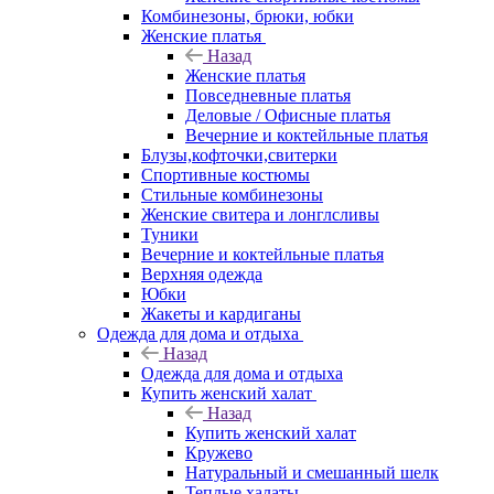
Комбинезоны, брюки, юбки
Женские платья
Назад
Женские платья
Повседневные платья
Деловые / Офисные платья
Вечерние и коктейльные платья
Блузы,кофточки,свитерки
Спортивные костюмы
Стильные комбинезоны
Женские свитера и лонглсливы
Туники
Вечерние и коктейльные платья
Верхняя одежда
Юбки
Жакеты и кардиганы
Одежда для дома и отдыха
Назад
Одежда для дома и отдыха
Купить женский халат
Назад
Купить женский халат
Кружево
Натуральный и смешанный шелк
Теплые халаты