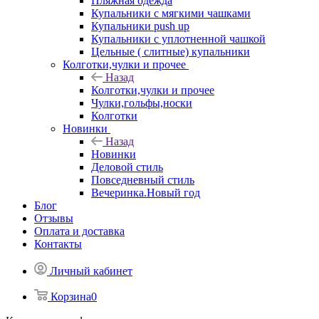
Пляжная одежда
Купальники с мягкими чашками
Купальники push up
Купальники с уплотненной чашкой
Цельные ( слитные) купальники
Колготки,чулки и прочее
Назад
Колготки,чулки и прочее
Чулки,гольфы,носки
Колготки
Новинки
Назад
Новинки
Деловой стиль
Повседневный стиль
Вечеринка.Новый год
Блог
Отзывы
Оплата и доставка
Контакты
Личный кабинет
Корзина
0