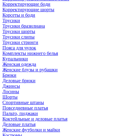
Корректирующие боди
Корректирующие шорты
Корсеты и боди
Трусики
Трусики бразилиана
Трусики шорты
Трусики слипы
Трусики стринги
Пояса для чулок
Комплекты нижнего белья
Купальники
Женская одежда
Женские блузы и рубашки
Брюки
Деловые брюки
Джинсы
Лосины
Шорты
Спортивные штаны
Повседневные платья
Пальто, пиджаки
Коктейльные и деловые платья
Деловые платья
Женские футболки и майки
Костюмы