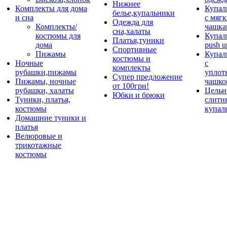
Нижнее
Комплекты для дома
Купал
белье,купальники
и сна
с мяг
Одежда для
Комплекты/
чашка
сна,халаты
костюмы для
Купал
Платья,туники
дома
push u
Спортивные
Пижамы
Купал
костюмы и
Ночные
с
комплекты
рубашки,пижамы
уплот
Супер предложение
Пижамы, ночные
чашко
от 100грн!
рубашки, халаты
Цельн
Юбки и брюки
Туники, платья,
слитн
костюмы
купал
Домашние туники и
платья
Велюровые и
трикотажные
костюмы