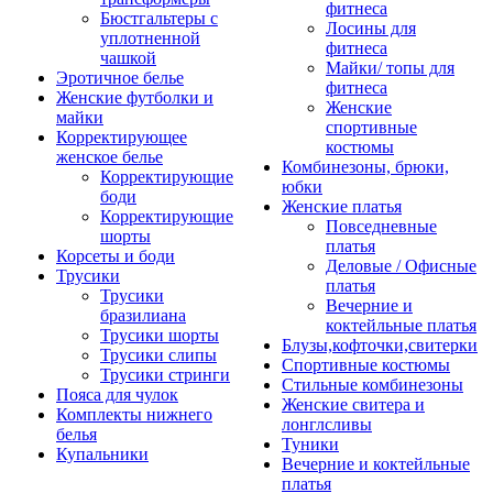
фитнеса
Бюстгальтеры с
Лосины для
уплотненной
фитнеса
чашкой
Майки/ топы для
Эротичное белье
фитнеса
Женские футболки и
Женские
майки
спортивные
Корректирующее
костюмы
женское белье
Комбинезоны, брюки,
Корректирующие
юбки
боди
Женские платья
Корректирующие
Повседневные
шорты
платья
Корсеты и боди
Деловые / Офисные
Трусики
платья
Трусики
Вечерние и
бразилиана
коктейльные платья
Трусики шорты
Блузы,кофточки,свитерки
Трусики слипы
Спортивные костюмы
Трусики стринги
Стильные комбинезоны
Пояса для чулок
Женские свитера и
Комплекты нижнего
лонглсливы
белья
Туники
Купальники
Вечерние и коктейльные
платья