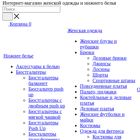
Интернет-магазин женской одежды и нижнего белья
Корзина
0
Женская одежда
Женские блузы и
рубашки
Брюки
Нижнее белье
Деловые брюки
Джинсы
Аксессуары к белью
Лосины
Бюстгальтеры
Шорты
Бюстгальтеры
Спортивные штаны
балконет
Повседневные платья
Бюсгальтер push
О
Пальто, пиджаки
up
Коктейльные и деловые
Бюстгальтеры с
платья
двойным push up
Деловые платья
Бюстгальтеры с
Женские футболки и
мягкой чашкой
майки
Бюстгальтеры
Костюмы
Push Up
Одежда для фитнеса
Бюстальтеры
Костюмы для
трансформеры