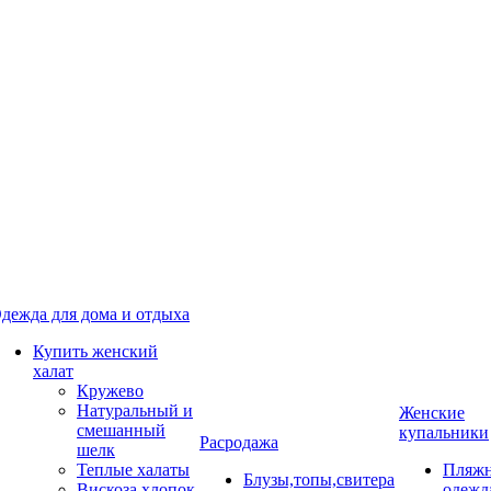
дежда для дома и отдыха
Купить женский
халат
Кружево
Натуральный и
Женские
смешанный
купальники
Расродажа
шелк
Теплые халаты
Пляжн
Блузы,топы,свитера
Вискоза,хлопок
одежд