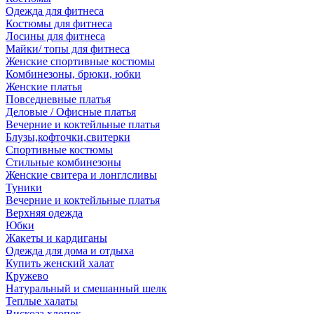
Одежда для фитнеса
Костюмы для фитнеса
Лосины для фитнеса
Майки/ топы для фитнеса
Женские спортивные костюмы
Комбинезоны, брюки, юбки
Женские платья
Повседневные платья
Деловые / Офисные платья
Вечерние и коктейльные платья
Блузы,кофточки,свитерки
Спортивные костюмы
Стильные комбинезоны
Женские свитера и лонглсливы
Туники
Вечерние и коктейльные платья
Верхняя одежда
Юбки
Жакеты и кардиганы
Одежда для дома и отдыха
Купить женский халат
Кружево
Натуральный и смешанный шелк
Теплые халаты
Вискоза,хлопок