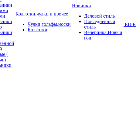
ьники
Новинки
кими
Колготки,чулки и прочее
ми
Деловой стиль
+
ьники
Повседневный
Чулки,гольфы,носки
ЕЩЕ
p
стиль
Колготки
ьники
Вечеринка.Новый
год
ненной
й
ые (
ые)
ьники