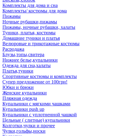
Комплекты для дома и сна
Комплекты/ костюмы для дома
Пижамы
Ночные рубашки,пижамы
Пижамы, ночные рубашки, халаты
Туники, платья, костюмы
Домашние туники и платья
Велюровые и трикотажные костюмы
Расродажа
Блузы,топы,свитера
Нижнее белье,купальники
Одежда для сна,халаты
Платья,туники
Спортивные костюмы и комплекты
Супер предложение от 100грн!
Юбки и брюки
Женские купальники
Пляжная одежда
Купальники с мягкими чашками
Купальники push up
Купальники с уплотненной чашкой
Цельные ( слитные) купальники
Колготки,чулки и прочее
Чулки,гольфы,носки