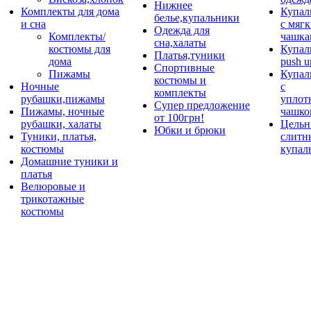
Нижнее
Комплекты для дома
Купал
белье,купальники
и сна
с мяг
Одежда для
Комплекты/
чашка
сна,халаты
костюмы для
Купал
Платья,туники
дома
push u
Спортивные
Пижамы
Купал
костюмы и
Ночные
с
комплекты
рубашки,пижамы
уплот
Супер предложение
Пижамы, ночные
чашко
от 100грн!
рубашки, халаты
Цельн
Юбки и брюки
Туники, платья,
слитн
костюмы
купал
Домашние туники и
платья
Велюровые и
трикотажные
костюмы