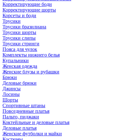
Корректирующие боди
Корректирующие шорты
Корсеты и боди
Трусики
Трусики бразилиана
Трусики шорты
Трусики слипы
Трусики стринги
Пояса для чулок
Комплекты нижнего белья
Купальники
Женская одежда
Женские блузы и рубашки
Брюки
Деловые брюки
Джинсы
Лосины
Шорты
Спортивные штаны
Повседневные платья
Пальто, пиджаки
Коктейльные и деловые платья
Деловые платья
Женские футболки и майки
Костюмы