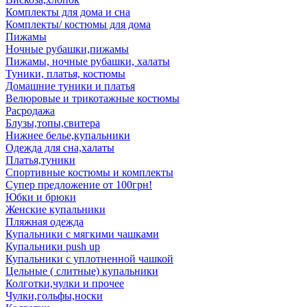
Комплекты для дома и сна
Комплекты/ костюмы для дома
Пижамы
Ночные рубашки,пижамы
Пижамы, ночные рубашки, халаты
Туники, платья, костюмы
Домашние туники и платья
Велюровые и трикотажные костюмы
Расродажа
Блузы,топы,свитера
Нижнее белье,купальники
Одежда для сна,халаты
Платья,туники
Спортивные костюмы и комплекты
Супер предложение от 100грн!
Юбки и брюки
Женские купальники
Пляжная одежда
Купальники с мягкими чашками
Купальники push up
Купальники с уплотненной чашкой
Цельные ( слитные) купальники
Колготки,чулки и прочее
Чулки,гольфы,носки