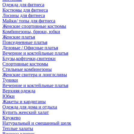
Одежда для фитнеса
Костюмы для фитнеса
Лосины для фитнеса
Майки/ топы для фитнеса
Женские спортивные костюмы
Комбинезоны, брюки, юбки
Женские платья
Повседневные платья
Деловые / Офисные платья
Вечерние и коктейльные платья
Блузы,кофточки,свитерки
Спортивные костюмы
Стильные комбинезоны
Женские свитера и лонглсливы
Туники
Вечерние и коктейльные платья
Верхняя одежда
Юбки
Жакеты и кардиганы
Одежда для дома и отдыха
Купить женский халат
Кружево
Натуральный и смешанный шелк
Теплые халаты
Вискоза,хлопок