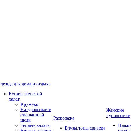
дежда для дома и отдыха
Купить женский
халат
Кружево
Натуральный и
Женские
смешанный
купальники
Расродажа
шелк
Теплые халаты
Пляжн
Блузы,топы,свитера
Вискоза,хлопок
одежд