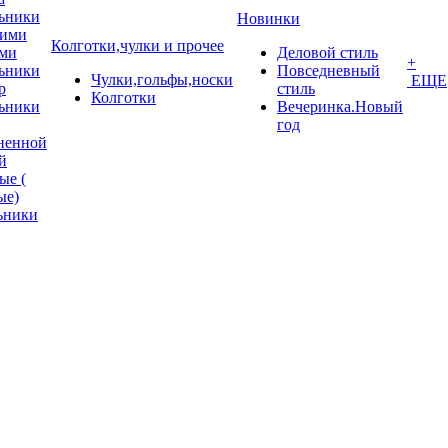
ьники
Новинки
кими
Колготки,чулки и прочее
ми
Деловой стиль
+
ьники
Повседневный
Чулки,гольфы,носки
ЕЩЕ
p
стиль
Колготки
ьники
Вечеринка.Новый
год
ненной
й
ые (
ые)
ьники