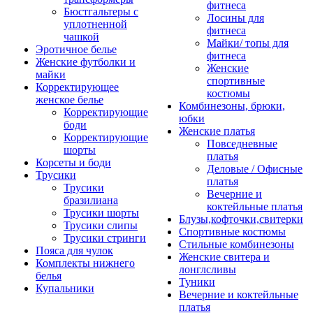
фитнеса
Бюстгальтеры с
Лосины для
уплотненной
фитнеса
чашкой
Майки/ топы для
Эротичное белье
фитнеса
Женские футболки и
Женские
майки
спортивные
Корректирующее
костюмы
женское белье
Комбинезоны, брюки,
Корректирующие
юбки
боди
Женские платья
Корректирующие
Повседневные
шорты
платья
Корсеты и боди
Деловые / Офисные
Трусики
платья
Трусики
Вечерние и
бразилиана
коктейльные платья
Трусики шорты
Блузы,кофточки,свитерки
Трусики слипы
Спортивные костюмы
Трусики стринги
Стильные комбинезоны
Пояса для чулок
Женские свитера и
Комплекты нижнего
лонглсливы
белья
Туники
Купальники
Вечерние и коктейльные
платья