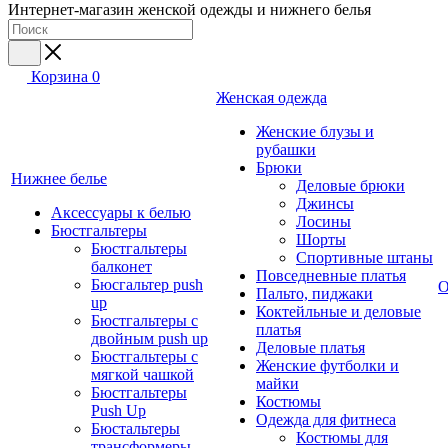
Интернет-магазин женской одежды и нижнего белья
Корзина
0
Женская одежда
Женские блузы и
рубашки
Брюки
Нижнее белье
Деловые брюки
Джинсы
Аксессуары к белью
Лосины
Бюстгальтеры
Шорты
Бюстгальтеры
Спортивные штаны
балконет
Повседневные платья
Бюсгальтер push
О
Пальто, пиджаки
up
Коктейльные и деловые
Бюстгальтеры с
платья
двойным push up
Деловые платья
Бюстгальтеры с
Женские футболки и
мягкой чашкой
майки
Бюстгальтеры
Костюмы
Push Up
Одежда для фитнеса
Бюстальтеры
Костюмы для
трансформеры