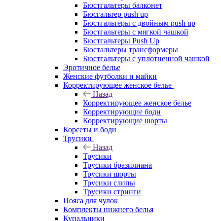
Бюстгальтеры балконет
Бюсгальтер push up
Бюстгальтеры с двойным push up
Бюстгальтеры с мягкой чашкой
Бюстгальтеры Push Up
Бюстальтеры трансформеры
Бюстгальтеры с уплотненной чашкой
Эротичное белье
Женские футболки и майки
Корректирующее женское белье
Назад
Корректирующее женское белье
Корректирующие боди
Корректирующие шорты
Корсеты и боди
Трусики
Назад
Трусики
Трусики бразилиана
Трусики шорты
Трусики слипы
Трусики стринги
Пояса для чулок
Комплекты нижнего белья
Купальники