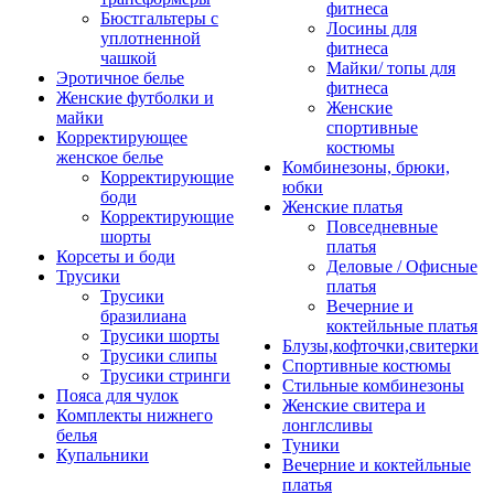
фитнеса
Бюстгальтеры с
Лосины для
уплотненной
фитнеса
чашкой
Майки/ топы для
Эротичное белье
фитнеса
Женские футболки и
Женские
майки
спортивные
Корректирующее
костюмы
женское белье
Комбинезоны, брюки,
Корректирующие
юбки
боди
Женские платья
Корректирующие
Повседневные
шорты
платья
Корсеты и боди
Деловые / Офисные
Трусики
платья
Трусики
Вечерние и
бразилиана
коктейльные платья
Трусики шорты
Блузы,кофточки,свитерки
Трусики слипы
Спортивные костюмы
Трусики стринги
Стильные комбинезоны
Пояса для чулок
Женские свитера и
Комплекты нижнего
лонглсливы
белья
Туники
Купальники
Вечерние и коктейльные
платья