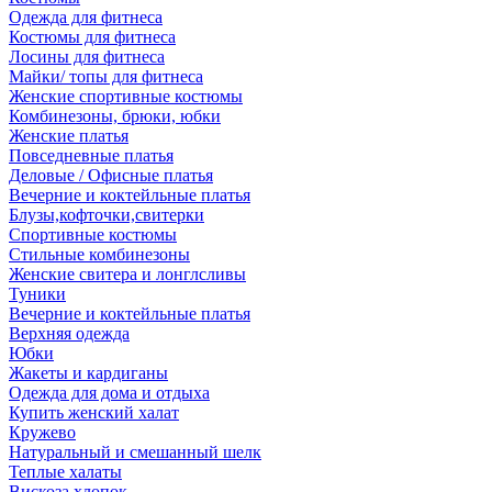
Одежда для фитнеса
Костюмы для фитнеса
Лосины для фитнеса
Майки/ топы для фитнеса
Женские спортивные костюмы
Комбинезоны, брюки, юбки
Женские платья
Повседневные платья
Деловые / Офисные платья
Вечерние и коктейльные платья
Блузы,кофточки,свитерки
Спортивные костюмы
Стильные комбинезоны
Женские свитера и лонглсливы
Туники
Вечерние и коктейльные платья
Верхняя одежда
Юбки
Жакеты и кардиганы
Одежда для дома и отдыха
Купить женский халат
Кружево
Натуральный и смешанный шелк
Теплые халаты
Вискоза,хлопок