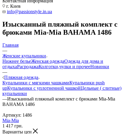
Контактная информация
г. Киев
info@passionstyle.in.ua
Изысканный пляжный комплект с
брюками Mia-Mia BAHAMA 1486
Главная
—
Женские купальники
Нижнее белье
Женская одежда
Одежда для дома и
отдыха
Расродажа
Колготки,чулки и прочее
Новинки
—
Пляжная одежда
Купальники с мягкими чашками
Купальники push
up
Купальники с уплотненной чашкой
Цельные ( слитные)
купальники
—
Изысканный пляжный комплект с брюками Mia-Mia
BAHAMA 1486
Артикул:
1486
Mia-Mia
1 417
грн.
Варианты цен