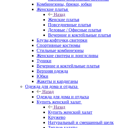
Комбинезоны, брюки, юбки
Женские платья
Назад
Женские платья
Повседневные платья
Деловые / Офисные платья
Вечерние и коктейльные платья
Блузы,кофточки,свитерки
Спортивные костюмы
Стильные комбинезоны
Женские свитера и лонглсливы
Туники
Вечерние и коктейльные платья
Верхняя одежда
Юбки
Жакеты и кардиганы
Одежда для дома и отдыха
Назад
Одежда для дома и отдыха
Купить женский халат
Назад
Купить женский халат
Кружево
Натуральный и смешанный шелк
Теплые халаты