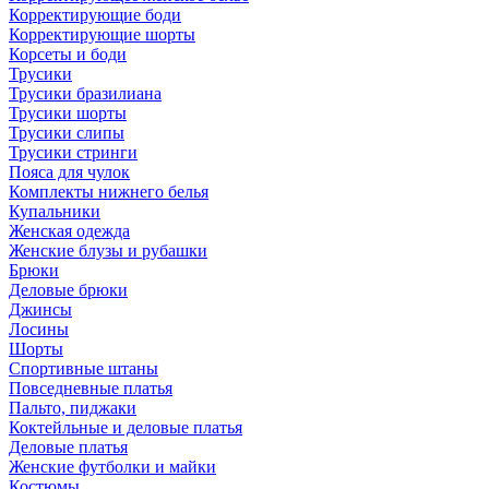
Корректирующие боди
Корректирующие шорты
Корсеты и боди
Трусики
Трусики бразилиана
Трусики шорты
Трусики слипы
Трусики стринги
Пояса для чулок
Комплекты нижнего белья
Купальники
Женская одежда
Женские блузы и рубашки
Брюки
Деловые брюки
Джинсы
Лосины
Шорты
Спортивные штаны
Повседневные платья
Пальто, пиджаки
Коктейльные и деловые платья
Деловые платья
Женские футболки и майки
Костюмы