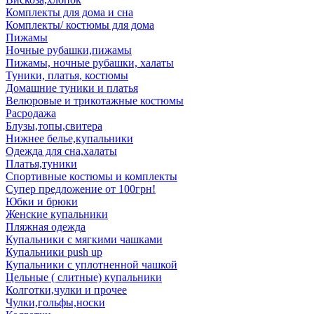
Комплекты для дома и сна
Комплекты/ костюмы для дома
Пижамы
Ночные рубашки,пижамы
Пижамы, ночные рубашки, халаты
Туники, платья, костюмы
Домашние туники и платья
Велюровые и трикотажные костюмы
Расродажа
Блузы,топы,свитера
Нижнее белье,купальники
Одежда для сна,халаты
Платья,туники
Спортивные костюмы и комплекты
Супер предложение от 100грн!
Юбки и брюки
Женские купальники
Пляжная одежда
Купальники с мягкими чашками
Купальники push up
Купальники с уплотненной чашкой
Цельные ( слитные) купальники
Колготки,чулки и прочее
Чулки,гольфы,носки