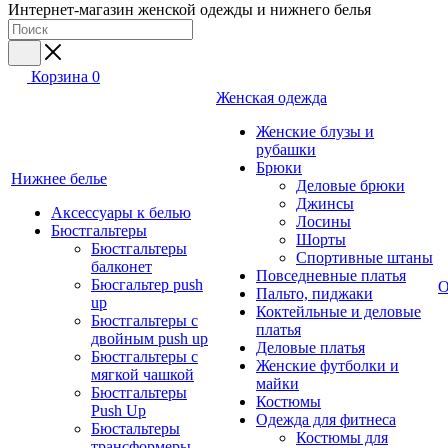
Интернет-магазин женской одежды и нижнего белья
Корзина
0
Женская одежда
Женские блузы и
рубашки
Брюки
Нижнее белье
Деловые брюки
Джинсы
Аксессуары к белью
Лосины
Бюстгальтеры
Шорты
Бюстгальтеры
Спортивные штаны
балконет
Повседневные платья
Бюсгальтер push
О
Пальто, пиджаки
up
Коктейльные и деловые
Бюстгальтеры с
платья
двойным push up
Деловые платья
Бюстгальтеры с
Женские футболки и
мягкой чашкой
майки
Бюстгальтеры
Костюмы
Push Up
Одежда для фитнеса
Бюстальтеры
Костюмы для
трансформеры