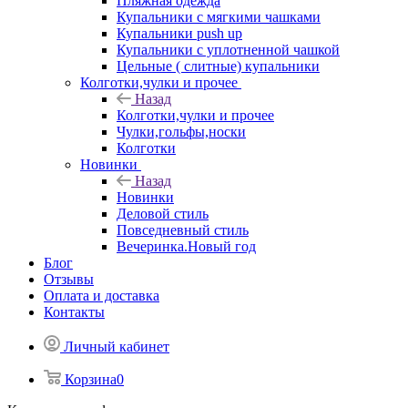
Пляжная одежда
Купальники с мягкими чашками
Купальники push up
Купальники с уплотненной чашкой
Цельные ( слитные) купальники
Колготки,чулки и прочее
Назад
Колготки,чулки и прочее
Чулки,гольфы,носки
Колготки
Новинки
Назад
Новинки
Деловой стиль
Повседневный стиль
Вечеринка.Новый год
Блог
Отзывы
Оплата и доставка
Контакты
Личный кабинет
Корзина
0