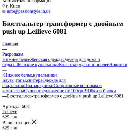
Контактная информация
г. Киев
info@passionstyle.in.ua
Бюстгальтер-трансформер с двойным
push up Leilieve 6081
Главная
—
Расродажа
Нижнее белье
Женская одежда
Одежда для дома и
отдыха
Женские купальники
Колготки,чулки и прочее
Новинки
—
Нижнее белье,купальники
Блузы,топы,свитера
Одежда для
сна,халаты
Платья,туники
Спортивные костюмы и
комплекты
Супер предложение от 100грн!
Юбки и брюки
—
Бюстгальтер-трансформер с двойным push up Leilieve 6081
Артикул:
6081
Leilieve
629
грн.
Варианты цен
629
грн.