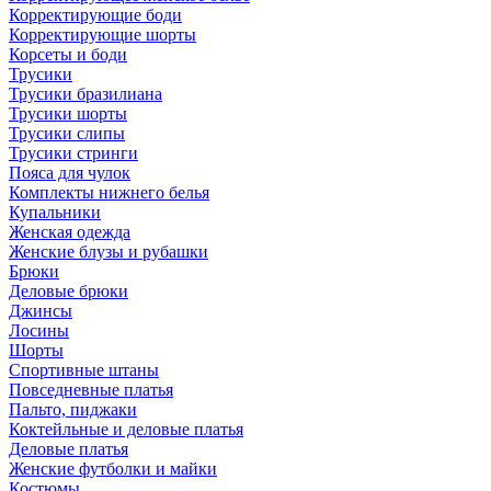
Корректирующие боди
Корректирующие шорты
Корсеты и боди
Трусики
Трусики бразилиана
Трусики шорты
Трусики слипы
Трусики стринги
Пояса для чулок
Комплекты нижнего белья
Купальники
Женская одежда
Женские блузы и рубашки
Брюки
Деловые брюки
Джинсы
Лосины
Шорты
Спортивные штаны
Повседневные платья
Пальто, пиджаки
Коктейльные и деловые платья
Деловые платья
Женские футболки и майки
Костюмы