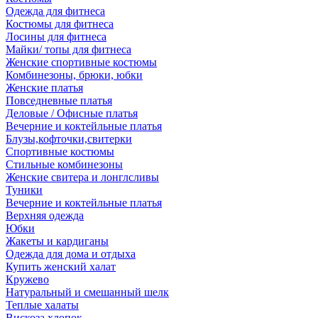
Одежда для фитнеса
Костюмы для фитнеса
Лосины для фитнеса
Майки/ топы для фитнеса
Женские спортивные костюмы
Комбинезоны, брюки, юбки
Женские платья
Повседневные платья
Деловые / Офисные платья
Вечерние и коктейльные платья
Блузы,кофточки,свитерки
Спортивные костюмы
Стильные комбинезоны
Женские свитера и лонглсливы
Туники
Вечерние и коктейльные платья
Верхняя одежда
Юбки
Жакеты и кардиганы
Одежда для дома и отдыха
Купить женский халат
Кружево
Натуральный и смешанный шелк
Теплые халаты
Вискоза,хлопок