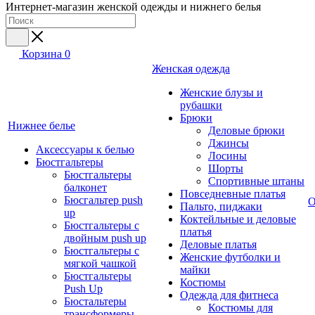
Интернет-магазин женской одежды и нижнего белья
Корзина
0
Женская одежда
Женские блузы и
рубашки
Брюки
Нижнее белье
Деловые брюки
Джинсы
Аксессуары к белью
Лосины
Бюстгальтеры
Шорты
Бюстгальтеры
Спортивные штаны
балконет
Повседневные платья
Бюсгальтер push
О
Пальто, пиджаки
up
Коктейльные и деловые
Бюстгальтеры с
платья
двойным push up
Деловые платья
Бюстгальтеры с
Женские футболки и
мягкой чашкой
майки
Бюстгальтеры
Костюмы
Push Up
Одежда для фитнеса
Бюстальтеры
Костюмы для
трансформеры