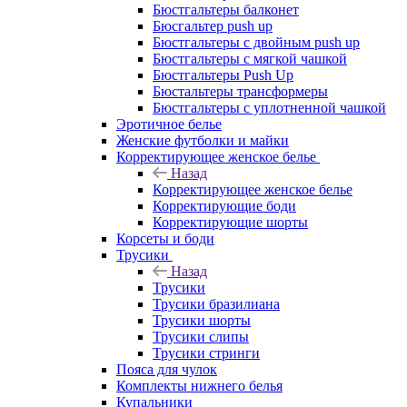
Бюстгальтеры балконет
Бюсгальтер push up
Бюстгальтеры с двойным push up
Бюстгальтеры с мягкой чашкой
Бюстгальтеры Push Up
Бюстальтеры трансформеры
Бюстгальтеры с уплотненной чашкой
Эротичное белье
Женские футболки и майки
Корректирующее женское белье
Назад
Корректирующее женское белье
Корректирующие боди
Корректирующие шорты
Корсеты и боди
Трусики
Назад
Трусики
Трусики бразилиана
Трусики шорты
Трусики слипы
Трусики стринги
Пояса для чулок
Комплекты нижнего белья
Купальники