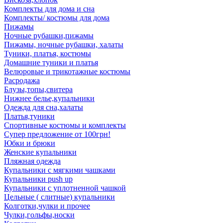
Комплекты для дома и сна
Комплекты/ костюмы для дома
Пижамы
Ночные рубашки,пижамы
Пижамы, ночные рубашки, халаты
Туники, платья, костюмы
Домашние туники и платья
Велюровые и трикотажные костюмы
Расродажа
Блузы,топы,свитера
Нижнее белье,купальники
Одежда для сна,халаты
Платья,туники
Спортивные костюмы и комплекты
Супер предложение от 100грн!
Юбки и брюки
Женские купальники
Пляжная одежда
Купальники с мягкими чашками
Купальники push up
Купальники с уплотненной чашкой
Цельные ( слитные) купальники
Колготки,чулки и прочее
Чулки,гольфы,носки