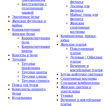
фитнеса
Бюстгальтеры с
Лосины для
уплотненной
фитнеса
чашкой
Майки/ топы для
Эротичное белье
фитнеса
Женские футболки и
Женские
майки
спортивные
Корректирующее
костюмы
женское белье
Комбинезоны, брюки,
Корректирующие
юбки
боди
Женские платья
Корректирующие
Повседневные
шорты
платья
Корсеты и боди
Деловые / Офисные
Трусики
платья
Трусики
Вечерние и
бразилиана
коктейльные платья
Трусики шорты
Блузы,кофточки,свитерки
Трусики слипы
Спортивные костюмы
Трусики стринги
Стильные комбинезоны
Пояса для чулок
Женские свитера и
Комплекты нижнего
лонглсливы
белья
Туники
Купальники
Вечерние и коктейльные
платья