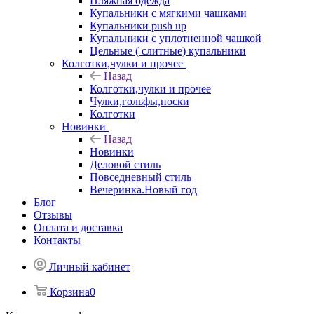
Пляжная одежда
Купальники с мягкими чашками
Купальники push up
Купальники с уплотненной чашкой
Цельные ( слитные) купальники
Колготки,чулки и прочее
Назад
Колготки,чулки и прочее
Чулки,гольфы,носки
Колготки
Новинки
Назад
Новинки
Деловой стиль
Повседневный стиль
Вечеринка.Новый год
Блог
Отзывы
Оплата и доставка
Контакты
Личный кабинет
Корзина
0