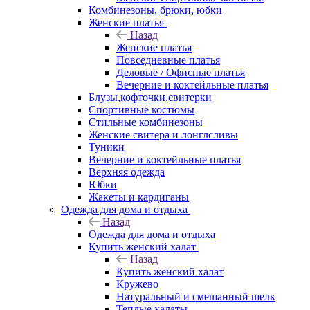
Комбинезоны, брюки, юбки
Женские платья
Назад
Женские платья
Повседневные платья
Деловые / Офисные платья
Вечерние и коктейльные платья
Блузы,кофточки,свитерки
Спортивные костюмы
Стильные комбинезоны
Женские свитера и лонглсливы
Туники
Вечерние и коктейльные платья
Верхняя одежда
Юбки
Жакеты и кардиганы
Одежда для дома и отдыха
Назад
Одежда для дома и отдыха
Купить женский халат
Назад
Купить женский халат
Кружево
Натуральный и смешанный шелк
Теплые халаты