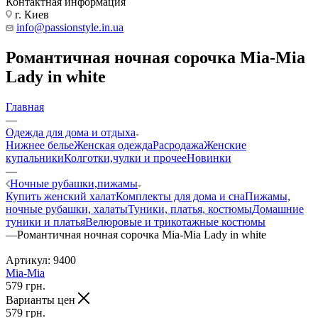
Контактная информация
г. Киев
info@passionstyle.in.ua
Романтичная ночная сорочка Mia-Mia
Lady in white
Главная
—
Одежда для дома и отдыха
Нижнее белье
Женская одежда
Расродажа
Женские
купальники
Колготки,чулки и прочее
Новинки
—
Ночные рубашки,пижамы
Купить женский халат
Комплекты для дома и сна
Пижамы,
ночные рубашки, халаты
Туники, платья, костюмы
Домашние
туники и платья
Велюровые и трикотажные костюмы
—
Романтичная ночная сорочка Mia-Mia Lady in white
Артикул:
9400
Mia-Mia
579
грн.
Варианты цен
579
грн.