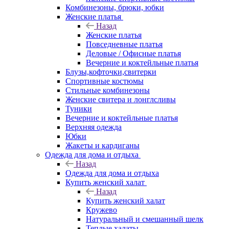
Комбинезоны, брюки, юбки
Женские платья
Назад
Женские платья
Повседневные платья
Деловые / Офисные платья
Вечерние и коктейльные платья
Блузы,кофточки,свитерки
Спортивные костюмы
Стильные комбинезоны
Женские свитера и лонглсливы
Туники
Вечерние и коктейльные платья
Верхняя одежда
Юбки
Жакеты и кардиганы
Одежда для дома и отдыха
Назад
Одежда для дома и отдыха
Купить женский халат
Назад
Купить женский халат
Кружево
Натуральный и смешанный шелк
Теплые халаты