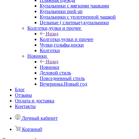
Пляжная одежда
Купальники с мягкими чашками
Купальники push up
Купальники с уплотненной чашкой
Цельные ( слитные) купальники
Колготки,чулки и прочее
Назад
Колготки,чулки и прочее
Чулки,гольфы,носки
Колготки
Новинки
Назад
Новинки
Деловой стиль
Повседневный стиль
Вечеринка.Новый год
Блог
Отзывы
Оплата и доставка
Контакты
Личный кабинет
Корзина
0