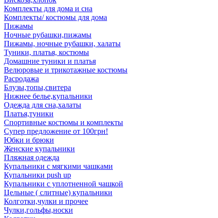
Комплекты для дома и сна
Комплекты/ костюмы для дома
Пижамы
Ночные рубашки,пижамы
Пижамы, ночные рубашки, халаты
Туники, платья, костюмы
Домашние туники и платья
Велюровые и трикотажные костюмы
Расродажа
Блузы,топы,свитера
Нижнее белье,купальники
Одежда для сна,халаты
Платья,туники
Спортивные костюмы и комплекты
Супер предложение от 100грн!
Юбки и брюки
Женские купальники
Пляжная одежда
Купальники с мягкими чашками
Купальники push up
Купальники с уплотненной чашкой
Цельные ( слитные) купальники
Колготки,чулки и прочее
Чулки,гольфы,носки