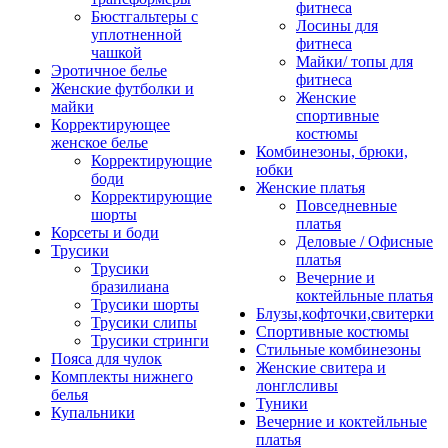
фитнеса
Бюстгальтеры с
Лосины для
уплотненной
фитнеса
чашкой
Майки/ топы для
Эротичное белье
фитнеса
Женские футболки и
Женские
майки
спортивные
Корректирующее
костюмы
женское белье
Комбинезоны, брюки,
Корректирующие
юбки
боди
Женские платья
Корректирующие
Повседневные
шорты
платья
Корсеты и боди
Деловые / Офисные
Трусики
платья
Трусики
Вечерние и
бразилиана
коктейльные платья
Трусики шорты
Блузы,кофточки,свитерки
Трусики слипы
Спортивные костюмы
Трусики стринги
Стильные комбинезоны
Пояса для чулок
Женские свитера и
Комплекты нижнего
лонглсливы
белья
Туники
Купальники
Вечерние и коктейльные
платья