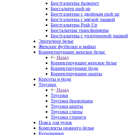
Бюстгальтеры балконет
Бюсгальтер push up
Бюстгальтеры с двойным push up
Бюстгальтеры с мягкой чашкой
Бюстгальтеры Push Up
Бюстальтеры трансформеры
Бюстгальтеры с уплотненной чашкой
Эротичное белье
Женские футболки и майки
Корректирующее женское белье
Назад
Корректирующее женское белье
Корректирующие боди
Корректирующие шорты
Корсеты и боди
Трусики
Назад
Трусики
Трусики бразилиана
Трусики шорты
Трусики слипы
Трусики стринги
Пояса для чулок
Комплекты нижнего белья
Купальники