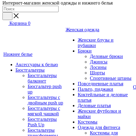
Интернет-магазин женской одежды и нижнего белья
Корзина
0
Женская одежда
Женские блузы и
рубашки
Брюки
Нижнее белье
Деловые брюки
Джинсы
Аксессуары к белью
Лосины
Бюстгальтеры
Шорты
Бюстгальтеры
Спортивные штаны
балконет
Повседневные платья
Бюсгальтер push
О
Пальто, пиджаки
up
Коктейльные и деловые
Бюстгальтеры с
платья
двойным push up
Деловые платья
Бюстгальтеры с
Женские футболки и
мягкой чашкой
майки
Бюстгальтеры
Костюмы
Push Up
Одежда для фитнеса
Бюстальтеры
Костюмы для
трансформеры