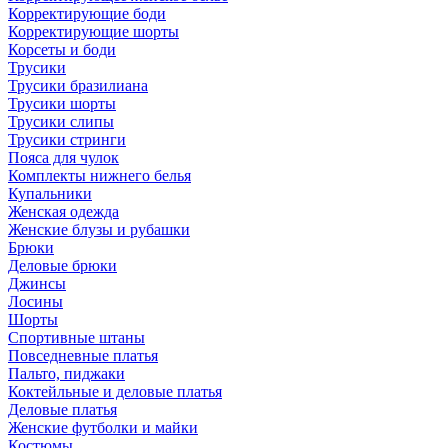
Корректирующие боди
Корректирующие шорты
Корсеты и боди
Трусики
Трусики бразилиана
Трусики шорты
Трусики слипы
Трусики стринги
Пояса для чулок
Комплекты нижнего белья
Купальники
Женская одежда
Женские блузы и рубашки
Брюки
Деловые брюки
Джинсы
Лосины
Шорты
Спортивные штаны
Повседневные платья
Пальто, пиджаки
Коктейльные и деловые платья
Деловые платья
Женские футболки и майки
Костюмы