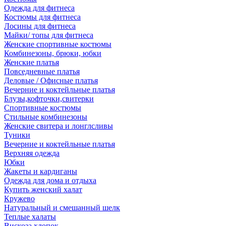
Одежда для фитнеса
Костюмы для фитнеса
Лосины для фитнеса
Майки/ топы для фитнеса
Женские спортивные костюмы
Комбинезоны, брюки, юбки
Женские платья
Повседневные платья
Деловые / Офисные платья
Вечерние и коктейльные платья
Блузы,кофточки,свитерки
Спортивные костюмы
Стильные комбинезоны
Женские свитера и лонглсливы
Туники
Вечерние и коктейльные платья
Верхняя одежда
Юбки
Жакеты и кардиганы
Одежда для дома и отдыха
Купить женский халат
Кружево
Натуральный и смешанный шелк
Теплые халаты
Вискоза,хлопок